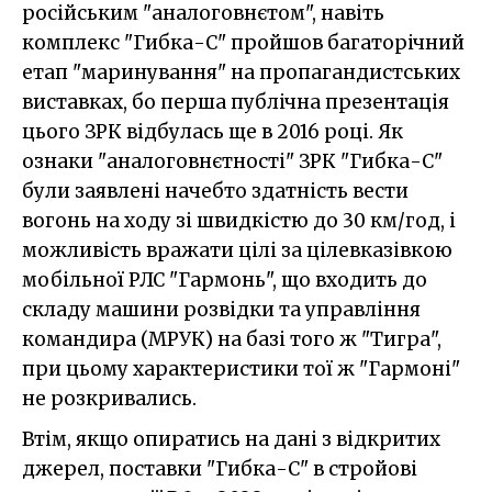
російським "аналоговнєтом", навіть
комплекс "Гибка-С" пройшов багаторічний
етап "маринування" на пропагандистських
виставках, бо перша публічна презентація
цього ЗРК відбулась ще в 2016 році. Як
ознаки "аналоговнєтності" ЗРК "Гибка-С"
були заявлені начебто здатність вести
вогонь на ходу зі швидкістю до 30 км/год, і
можливість вражати цілі за цілевказівкою
мобільної РЛС "Гармонь", що входить до
складу машини розвідки та управління
командира (МРУК) на базі того ж "Тигра",
при цьому характеристики тої ж "Гармоні"
не розкривались.
Втім, якщо опиратись на дані з відкритих
джерел, поставки "Гибка-С" в стройові