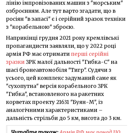
лінію імпровізованих машин з "морським"
озброєнням. Але тут варто згадати, що в
росіян "в запасі" є і серійний зразок техніки
з "корабельною" зброєю.
Наприкінці грудня 2021 року кремлівські
пропагандисти заявляли, що у 2022 році
армія РФ має отримати
перші серійні
зразки
ЗРК малої дальності "Гибка-С" на
шасі бронеавтомобіля "Тигр". Судячи з
усього, цей комплекс задуманий саме як
"сухопутна" версія корабельного ЗРК
"Гибка", встановленого на ракетних
корветах проекту 21631 "Буян-М", із
аналогічними характеристиками –
дальність стрільби до 5 км, висота до 3 км.
Читайте також:
Армія РФ має понад 110