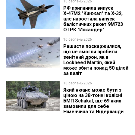
10 серпень 2026
РФ припинила випуск
Х-47М2 "Кинжал" та Х-32,
але наростила випуск
балістичних ракет 9М723
ОТРК "Искандер"
10 серпень 2026
Рашисти поскаржилися,
що не змогли зробити
зенітний дрон, як в
Lockheed Martin, який
може збити понад 50 цілей
за виліт
10 серпень 2026
Який нюанс може бути з
ціною на 38-тонні колісні
БМП Schakal, ще 69 яких
замовили для себе
Німеччина та Нідерланди