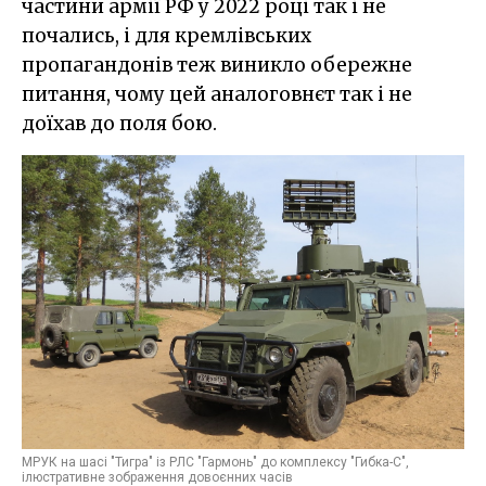
частини армії РФ у 2022 році так і не
почались, і для кремлівських
пропагандонів теж виникло обережне
питання, чому цей аналоговнєт так і не
доїхав до поля бою.
МРУК на шасі "Тигра" із РЛС "Гармонь" до комплексу "Гибка-С",
ілюстративне зображення довоєнних часів