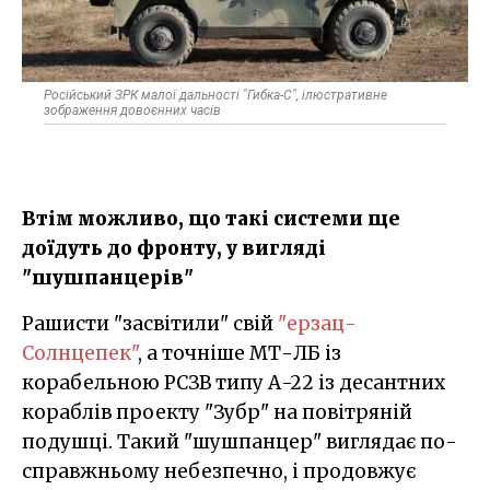
Російський ЗРК малої дальності "Гибка-С", ілюстративне
зображення довоєнних часів
Втім можливо, що такі системи ще
доїдуть до фронту, у вигляді
"шушпанцерів"
Рашисти "засвітили" свій
"ерзац-
Солнцепек"
, а точніше МТ-ЛБ із
корабельною РСЗВ типу А-22 із десантних
кораблів проекту "Зубр" на повітряній
подушці. Такий "шушпанцер" виглядає по-
справжньому небезпечно, і продовжує