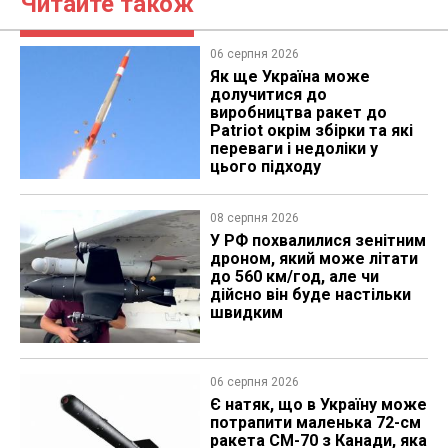
Читайте також
06 серпня 2026
Як ще Україна може
долучитися до
виробництва ракет до
Patriot окрім збірки та які
переваги і недоліки у
цього підходу
08 серпня 2026
У РФ похвалилися зенітним
дроном, який може літати
до 560 км/год, але чи
дійсно він буде настільки
швидким
06 серпня 2026
Є натяк, що в Україну може
потрапити маленька 72-см
ракета CM-70 з Канади, яка