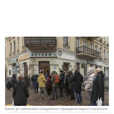
Бойові діі спричиняють напруження і страждання мирного населення