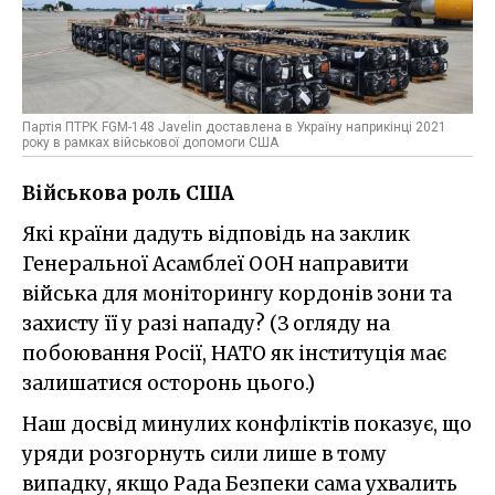
Партія ПТРК FGM-148 Javelin доставлена в Україну наприкінці 2021
року в рамках військової допомоги США
Військова роль США
Які країни дадуть відповідь на заклик
Генеральної Асамблеї ООН направити
війська для моніторингу кордонів зони та
захисту її у разі нападу? (З огляду на
побоювання Росії, НАТО як інституція має
залишатися осторонь цього.)
Наш досвід минулих конфліктів показує, що
уряди розгорнуть сили лише в тому
випадку, якщо Рада Безпеки сама ухвалить