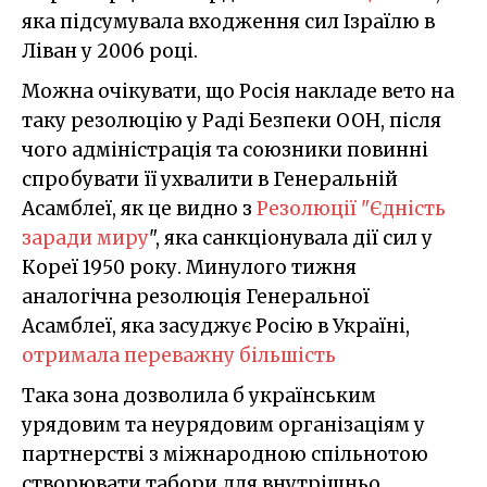
яка підсумувала входження сил Ізраїлю в
Ліван у 2006 році.
Можна очікувати, що Росія накладе вето на
таку резолюцію у Раді Безпеки ООН, після
чого адміністрація та союзники повинні
спробувати її ухвалити в Генеральній
Асамблеї, як це видно з
Резолюції "Єдність
заради миру
", яка санкціонувала дії сил у
Кореї 1950 року. Минулого тижня
аналогічна резолюція Генеральної
Асамблеї, яка засуджує Росію в Україні,
отримала переважну більшість
Така зона дозволила б українським
урядовим та неурядовим організаціям у
партнерстві з міжнародною спільнотою
створювати табори для внутрішньо