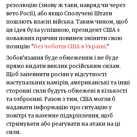
резолюцію (знову ж таки, навряд чи через
вето Росії), або якщо Сполучені Штати
пошлють власні війська. Таким чином, щоб
ця ідея була успішною, президент США з
поважних причин повинен змінити свою
позицію "
без чоботів США в Україні
."
Зобов’язання буде обмеженим і не буде
прямо кидати виклик російським силам.
Щоб запевнити росіян у відсутності
наступальних намірів, американські та інші
сторонні сили будуть обмежені в кількості
та озброєнні. Разом з тим, США могли б
надавати інформацію про ситуацію у
повітрі та наземне підкріплення, щоб
стримувати або реагувати на атаки на ці
сили.