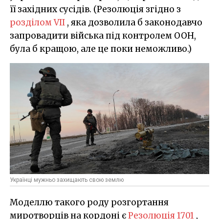
її західних сусідів. (Резолюція згідно з
розділом VII
, яка дозволила б законодавчо
запровадити війська під контролем ООН,
була б кращою, але це поки неможливо.)
Українці мужньо захищають свою землю
Моделлю такого роду розгортання
миротворців на кордоні є
Резолюція 1701
,