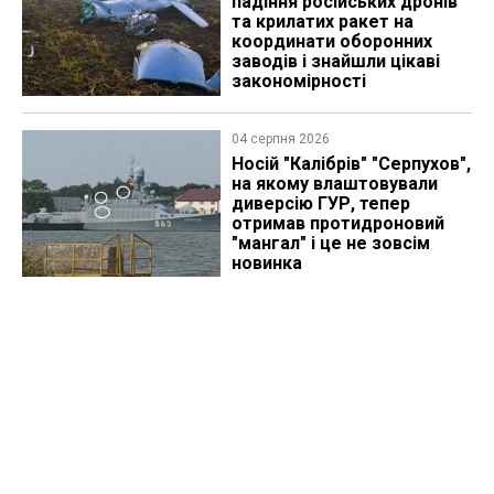
падіння російських дронів
та крилатих ракет на
координати оборонних
заводів і знайшли цікаві
закономірності
04 серпня 2026
Носій "Калібрів" "Серпухов",
на якому влаштовували
диверсію ГУР, тепер
отримав протидроновий
"мангал" і це не зовсім
новинка