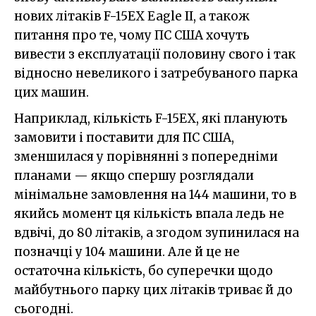
нових літаків F-15EX Eagle II, а також
питання про те, чому ПС США хочуть
вивести з експлуатації половину свого і так
відносно невеликого і затребуваного парка
цих машин.
Наприклад, кількість F-15EX, які планують
замовити і поставити для ПС США,
зменшилася у порівнянні з попередніми
планами — якщо спершу розглядали
мінімальне замовлення на 144 машини, то в
якийсь момент ця кількість впала ледь не
вдвічі, до 80 літаків, а згодом зупинилася на
позначці у 104 машини. Але й це не
остаточна кількість, бо суперечки щодо
майбутнього парку цих літаків триває й до
сьогодні.