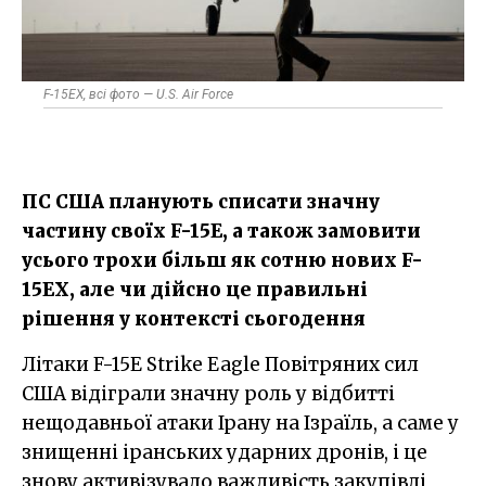
F-15EX, всі фото — U.S. Air Force
ПС США планують списати значну
частину своїх F-15E, а також замовити
усього трохи більш як сотню нових F-
15EX, але чи дійсно це правильні
рішення у контексті сьогодення
Літаки F-15E Strike Eagle Повітряних сил
США відіграли значну роль у відбитті
нещодавньої атаки Ірану на Ізраїль, а саме у
знищенні іранських ударних дронів, і це
знову активізувало важливість закупівлі