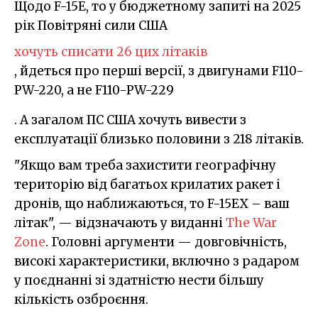
Щодо F-15E, то у бюджетному запиті на 2025
рік Повітряні сили США
хочуть списати 26 цих літаків
, йдеться про перші версії, з двигунами F110-
PW-220, а не F110-PW-229
. А загалом ПС США хочуть вивести з
експлуатації близько половини з 218 літаків.
"Якщо вам треба захистити географічну
територію від багатьох крилатих ракет і
дронів, що наближаються, то F-15EX – ваш
літак", — відзначають у виданні
The War
Zone
. Головні аргументи — довговічність,
високі характеристики, включно з радаром
у поєднанні зі здатністю нести більшу
кількість озброєння.