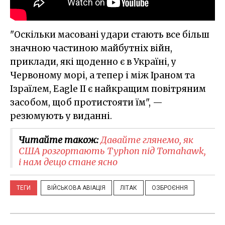
"Оскільки масовані удари стають все більш
значною частиною майбутніх війн,
приклади, які щоденно є в Україні, у
Червоному морі, а тепер і між Іраном та
Ізраїлем, Eagle II є найкращим повітряним
засобом, щоб протистояти їм", —
резюмують у виданні.
Читайте також:
Давайте глянемо, як
США розгортають Typhon під Tomahawk,
і нам дещо стане ясно
ТЕГИ
ВІЙСЬКОВА АВІАЦІЯ
ЛІТАК
ОЗБРОЄННЯ