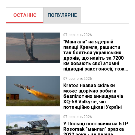
ОСТАННЄ
ПОПУЛЯРНЕ
07 серпень 2026
"Мангали" на ядерній
палиці Кремля, рашисти
так бояться українських
дронів, що навіть за 7200
км ховають свої атомні
підводні ракетоносії, тож
що видно з космосу
07 серпень 2026
Kratos назвав скільки
може щорічно робити
безпілотних винищувачів
XQ-58 Valkyrie, які
потенційно цікаві Україні
07 серпень 2026
У Польщі поставили на БТР
Rosomak "мангал" зразка
2022 року - це перша