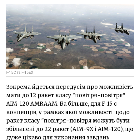
F-15C та F-15EX
Зокрема йдеться передусім про можливість
мати до 12 ракет класу "повітря-повітря"
AIM-120 AMRAAM. Ба більше, для F-15 є
концепція, у рамках якої можливості щодо
ракет класу "повітря-повітря можуть бути
збільшені до 22 ракет (AIM-9X і AIM-120), що
дуже цікаво для виконання завдань