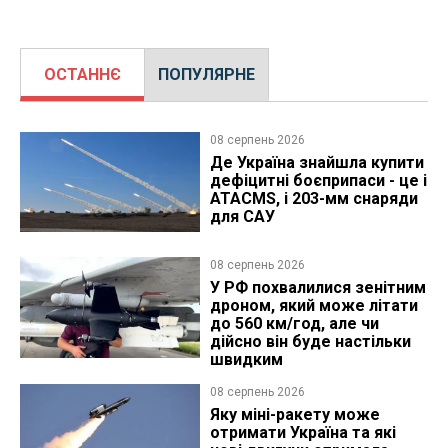
ОСТАННЄ
ПОПУЛЯРНЕ
08 серпень 2026
Де Україна знайшла купити
дефіцитні боєприпаси - це і
ATACMS, і 203-мм снаряди
для САУ
08 серпень 2026
У РФ похвалилися зенітним
дроном, який може літати
до 560 км/год, але чи
дійсно він буде настільки
швидким
08 серпень 2026
Яку міні-ракету може
отримати Україна та які