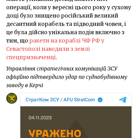
операції, коли у вересні цього року у сухому
доці було знищено російський великий
десантний корабель та підводний човен, і
це була дійсно унікальна подія включно з
тим, що
ракети на кораблі ЧФ РФ у
Севастополі наводили з землі
спецпризначенці
.
Управління стратегічних комунікацій ЗСУ
офіційно підтвердило удар по суднобудівному
заводу в Керчі