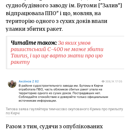
суднобудівного заводу ім. Бутоми ["Залив"]
відпрацювала ППО" і що, мовляв, на
територію одного з сухих доків впали
уламки збитих ракет.
Читайте також:
За яких умов
рашистський С-400 не може збити
Taurus, і що ще варто знати про цю
ракету
Типова заява гауляйтера тимчасово окупованого Крима про прильоту
по Керчі
Разом з тим, судячи з опублікованих