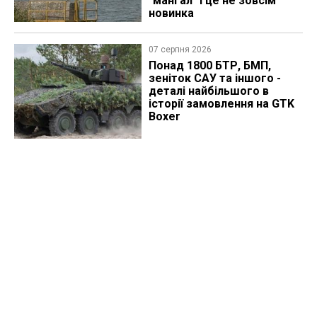
"мангал" і це не зовсім
новинка
07 серпня 2026
Понад 1800 БТР, БМП,
зеніток САУ та іншого -
деталі найбільшого в
історії замовлення на GTK
Boxer