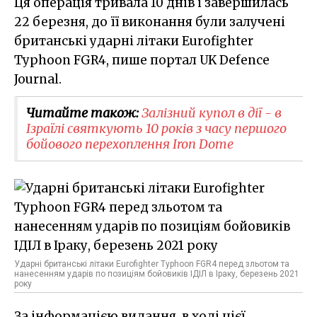
Ця операція тривала 10 днів і завершилась
22 березня, до її виконання були залучені
британські ударні літаки Eurofighter
Typhoon FGR4, пише портал UK Defence
Journal.
Читайте також:
Залізний купол в дії - в
Ізраїлі святкують 10 років з часу першого
бойового перехоплення Iron Dome
Ударні британські літаки Eurofighter Typhoon FGR4 перед зльотом та
нанесенням ударів по позиціям бойовиків ІДІЛ в Іраку, березень 2021
року
За інформацією видання, в ході цієї