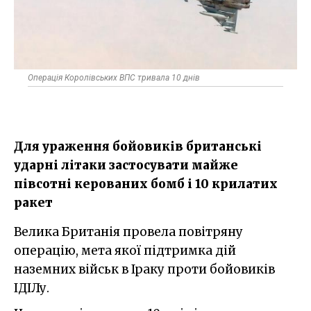
Операція Королівських ВПС тривала 10 днів
Для ураження бойовиків британські
ударні літаки застосувати майже
півсотні керованих бомб і 10 крилатих
ракет
Велика Британія провела повітряну
операцію, мета якої підтримка дій
наземних військ в Іраку проти бойовиків
ІДІЛу.