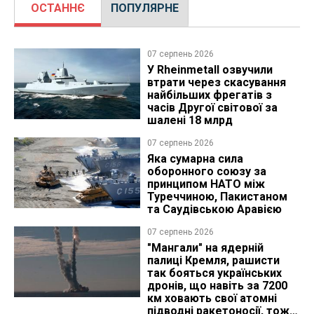
ОСТАННЄ
ПОПУЛЯРНЕ
07 серпень 2026
У Rheinmetall озвучили
втрати через скасування
найбільших фрегатів з
часів Другої світової за
шалені 18 млрд
07 серпень 2026
Яка сумарна сила
оборонного союзу за
принципом НАТО між
Туреччиною, Пакистаном
та Саудівською Аравією
07 серпень 2026
"Мангали" на ядерній
палиці Кремля, рашисти
так бояться українських
дронів, що навіть за 7200
км ховають свої атомні
підводні ракетоносії, тож