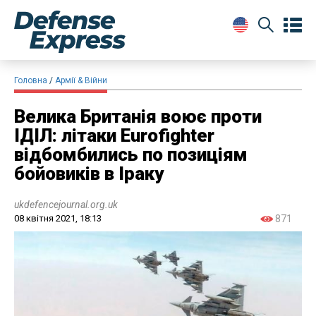
Головна
Армії & Війни
Велика Британія воює проти
ІДІЛ: літаки Eurofighter
відбомбились по позиціям
бойовиків в Іраку
ukdefencejournal.org.uk
08 квітня 2021, 18:13
871