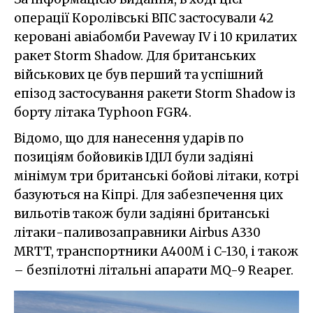
операції Королівські ВПС застосували 42
керовані авіабомби Paveway IV і 10 крилатих
ракет Storm Shadow. Для британських
військових це був перший та успішний
епізод застосування ракети Storm Shadow із
борту літака Typhoon FGR4.
Відомо, що для нанесення ударів по
позиціям бойовиків ІДІЛ були задіяні
мінімум три британські бойові літаки, котрі
базуються на Кіпрі. Для забезпечення цих
вильотів також були задіяні британські
літаки-паливозаправники Airbus A330
MRTT, транспортники A400M і C-130, і також
– безпілотні літальні апарати MQ-9 Reaper.