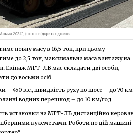
"Армия-2024", фото з відкритих джерел
ме повну масу в 16,5 тон, при цьому
име до 2,5 тон, максимальна маса вантажу на
он. Екіпаж МГТ-ЛБ має складати дві особи,
ти до восьми осіб.
 – 450 к.с., швидкість руху по шосе – до 70 км
оланні водних перешкод – до 10 км/год.
сть установки на МГТ-ЛБ дистанційно керова
ліберними кулеметами. Роботи по цій машині
ортер".