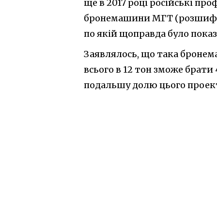
ще в 2017 році російські пр
бронемашини МГТ (розшифро
по якій щоправда було пока
Заявлялось, що така бронем
всього в 12 тон зможе брати 
подальшу долю цього проекту