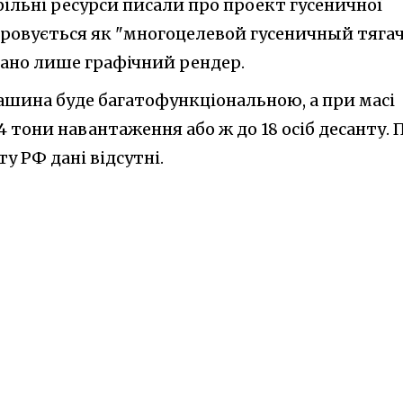
офільні ресурси писали про проект гусеничної
вується як "многоцелевой гусеничный тягач
зано лише графічний рендер.
ашина буде багатофункціональною, а при масі
4 тони навантаження або ж до 18 осіб десанту. 
 РФ дані відсутні.