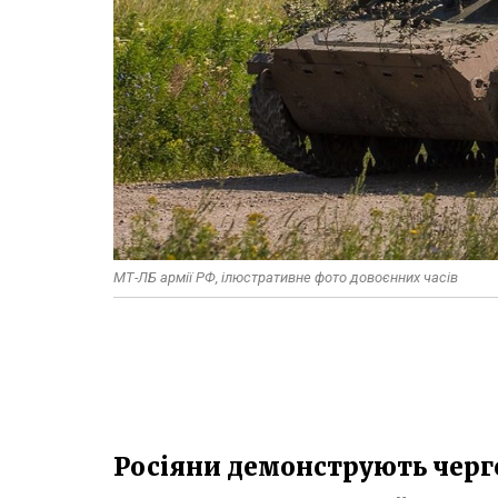
МТ-ЛБ армії РФ, ілюстративне фото довоєнних часів
Росіяни демонструють черг