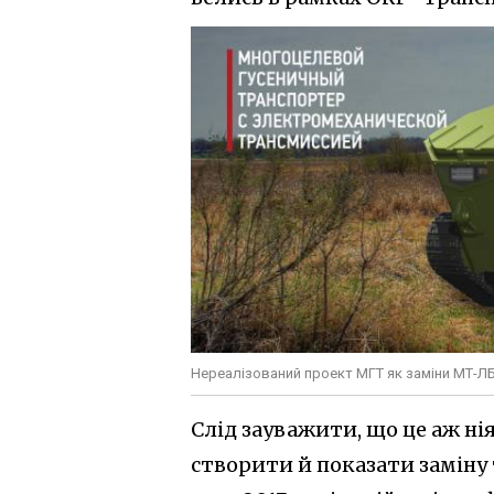
Нереалізований проект МГТ як заміни МТ-ЛБ 
Слід зауважити, що це аж нія
створити й показати заміну