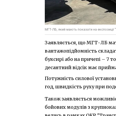
МГТ-ЛБ, який мають показати на експозиції 
Заявляється, що МГТ-ЛБ мати
вантажопідйомність складат
буксирі або на причепі – 7 т
десантний відсік має прийма
Потужність силової установки
год, швидкість руху при под
Також заявляється можливі
бойових модулів з крупнока
велись в рамках ОКР "Трансп