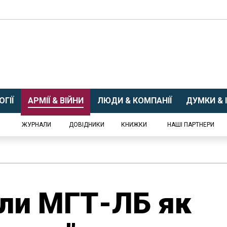
ГІЇ
АРМІЇ & ВІЙНИ
ЛЮДИ & КОМПАНІЇ
ДУМКИ & І
ЖУРНАЛИ
ДОВІДНИКИ
КНИЖКИ
НАШІ ПАРТНЕРИ
али МГТ-ЛБ як