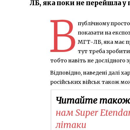
ЛБ, яка поки не перейшла 
В
публічному просто
показати на експо
МГТ-ЛБ, яка має п
тут треба зробити
тобто навіть не дослідного з
Відповідно, наведені далі 
російських військ також м
Читайте також
нам Super Etenda
літаки