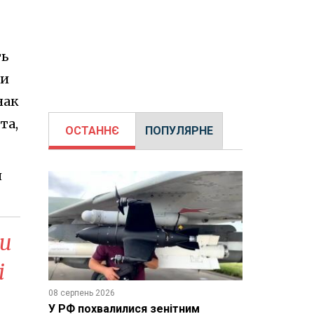
ть
ни
нак
та,
ОСТАННЄ
ПОПУЛЯРНЕ
я
ти
і
08 серпень 2026
У РФ похвалилися зенітним