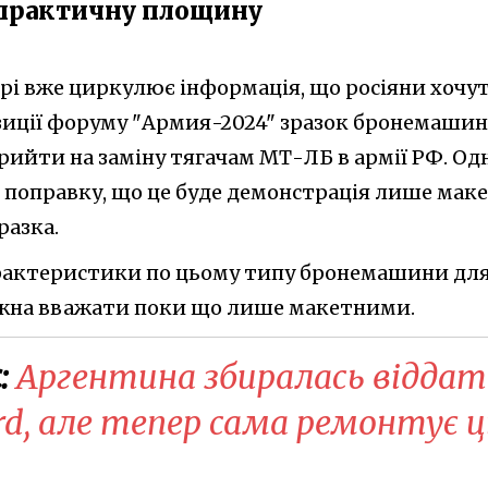
у практичну площину
рі вже циркулює інформація, що росіяни хочу
зиції форуму "Армия-2024" зразок бронемаши
рийти на заміну тягачам МТ-ЛБ в армії РФ. Од
 поправку, що це буде демонстрація лише маке
разка.
характеристики по цьому типу бронемашини дл
ожна вважати поки що лише макетними.
:
Аргентина збиралась відда
rd, але тепер сама ремонтує ц