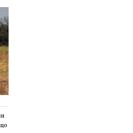
ян
 що