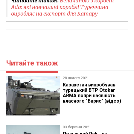
Читайте також:
Величиною з корвет
Ada: які навчальні кораблі Туреччина
виробляє на експорт для Катару
Читайте також
28 лютого 2021
Казахстан випробував
турецький БТР Otokar
ARMA попри наявність
власного "Барис" (відео)
03 березня 2021
​Польський Rak - як