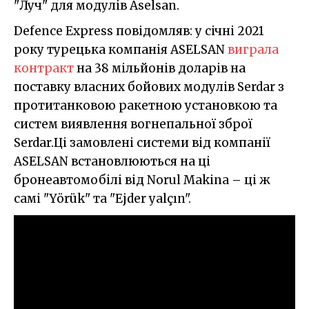
"Луч" для модулів Aselsan.
Defence Express повідомляв: у січні 2021
року турецька компанія ASELSAN
виграла
контракт
на 38 мільйонів доларів на
поставку власних бойових модулів Serdar з
протитанковою ракетною установкою та
систем виявлення вогнепальної зброї
Serdar.Ці замовлені системи від компанії
ASELSAN встановлюються на ці
бронеавтомобілі від Norul Makina – ці ж
самі "Yörük" та "Ejder yalçın".