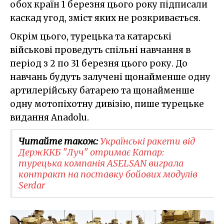
обох країн 1 березня цього року підписали
каскад угод, зміст яких не розкривається.
Окрім цього, турецька та катарські
військові проведуть спільні навчання в
період з 2 по 31 березня цього року. До
навчань будуть залучені щонайменше одну
артилерійську батарею та щонайменше
одну мотопіхотну дивізію, пише турецьке
видання Anadolu.
Читайте також:
Українські ракети від
ДержККБ "Луч" отримає Катар:
турецька компанія ASELSAN виграла
контракт на поставку бойових модулів
Serdar