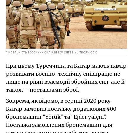
Чисельність збройних сил Катару сягає 90 тисяч осіб
При цьому Туреччина та Катар мають намір
розвивати воєнно-технічну співпрацю не
лише на рівні взаємодії збройних сил, але й
також – поставками зброї.
Зокрема, як відомо, в серпні 2020 року
Катар замовив поставку додаткових 400
бронемашин "Yörük" та "Ejder yalçın".
Поставка замовлених бронемашин для