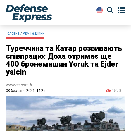
Головна
Армії & Війни
Туреччина та Катар розвивають
співпрацю: Доха отримає ще
400 бронемашин Yoruk та Ejder
yalcin
www.aa.com.tr
03 березня 2021, 14:25
1520