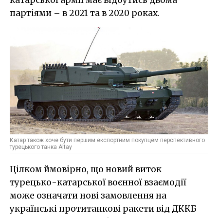
катарської армії має відбутись двома
партіями – в 2021 та в 2020 роках.
Катар також хоче бути першим експортним покупцем перспективного
турецького танка Altay
Цілком ймовірно, що новий виток
турецько-катарської воєнної взаємодії
може означати нові замовлення на
українські протитанкові ракети від ДККБ