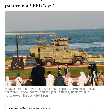
ракети від ДККБ "Луч".
Модулі Serdar від турецької ASELSAN з українськими керованими
ракетами на бронеавтомобілях Ejder на параді на честь Дня
незалежості Катару у 2018 році