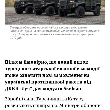
Турецька оборонна промисловість виконує замовлення
катарської армії на бронеавтомобілі, укладене в серпні минулого
року. Попереднє замовлення на такі машини Катар дав ще в
2017 році
Цілком ймовірно, що новий виток
турецько-катарської воєнної взаємодії
може означати нові замовлення на
українські протитанкові ракети від
ДККБ "Луч" для модулів Aselsan
Збройні сили Туреччини та Катару
розвивають співпрацю. Міністри оборони