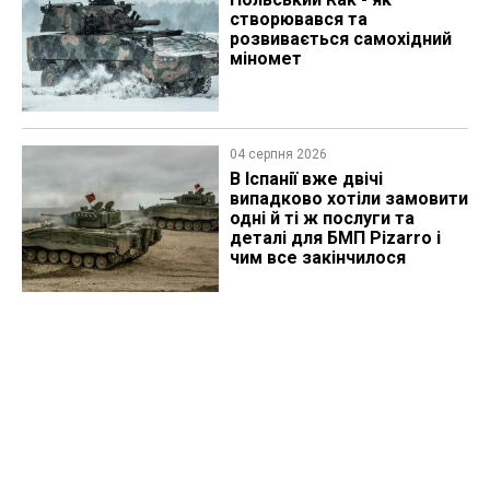
створювався та
розвивається самохідний
міномет
04 серпня 2026
В Іспанії вже двічі
випадково хотіли замовити
одні й ті ж послуги та
деталі для БМП Pizarro і
чим все закінчилося