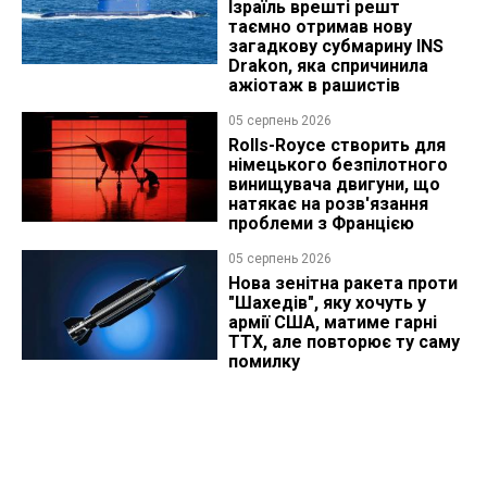
Ізраїль врешті решт
таємно отримав нову
загадкову субмарину INS
Drakon, яка спричинила
ажіотаж в рашистів
05 серпень 2026
Rolls-Royce створить для
німецького безпілотного
винищувача двигуни, що
натякає на розв'язання
проблеми з Францією
05 серпень 2026
Нова зенітна ракета проти
"Шахедів", яку хочуть у
армії США, матиме гарні
ТТХ, але повторює ту саму
помилку