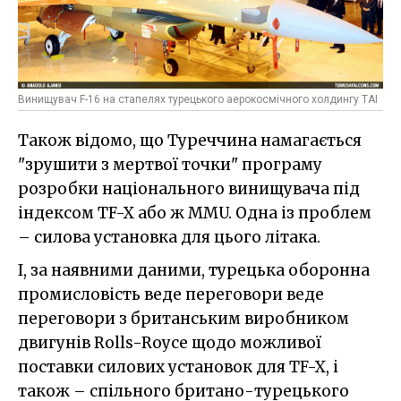
Винищувач F-16 на стапелях турецького аерокосмічного холдингу TAI
Також відомо, що Туреччина намагається
"зрушити з мертвої точки" програму
розробки національного винищувача під
індексом TF-X або ж MMU. Одна із проблем
– силова установка для цього літака.
І, за наявними даними, турецька оборонна
промисловість веде переговори веде
переговори з британським виробником
двигунів Rolls-Royce щодо можливої
поставки силових установок для TF-X, і
також – спільного британо-турецького