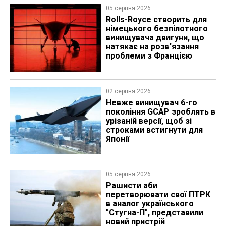
05 серпня 2026
Rolls-Royce створить для
німецького безпілотного
винищувача двигуни, що
натякає на розв'язання
проблеми з Францією
02 серпня 2026
Невже винищувач 6-го
покоління GCAP зроблять в
урізаній версії, щоб зі
строками встигнути для
Японії
05 серпня 2026
Рашисти аби
перетворювати свої ПТРК
в аналог українського
"Стугна-П", представили
новий пристрій