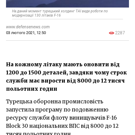
На даний момент турецький холдинг TAI веде роботи по
модернізації 130 літаків F-16
www.defensenews.com
03 лютого 2021, 12:50
2287
На кожному літаку мають оновити від
1200 до 1500 деталей, завдяки чому строк
служби має вирости від 8000 до 12 тисяч
польотних годин
Турецька оборонна промисловість
запустила програму по подовженню
ресурсу служби флоту винищувачів F-16
Block 30 національних ВПС від 8000 до 12
тисяч польотних годин.