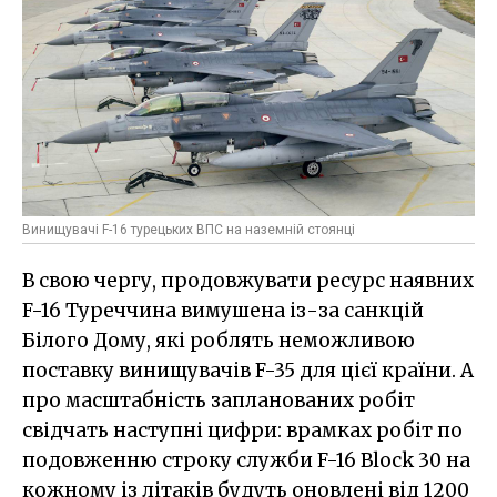
Винищувачі F-16 турецьких ВПС на наземній стоянці
В свою чергу, продовжувати ресурс наявних
F-16 Туреччина вимушена із-за санкцій
Білого Дому, які роблять неможливою
поставку винищувачів F-35 для цієї країни. А
про масштабність запланованих робіт
свідчать наступні цифри: врамках робіт по
подовженню строку служби F-16 Block 30 на
кожному із літаків будуть оновлені від 1200