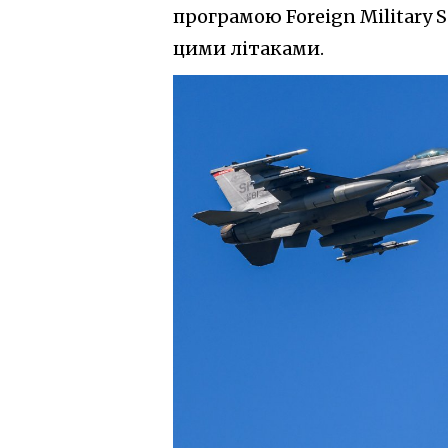
програмою Foreign Military S
цими літаками.