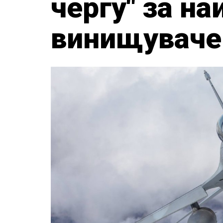
чергу" за на
винищувач