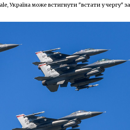
ale, Україна може встигнути "встати у чергу" за