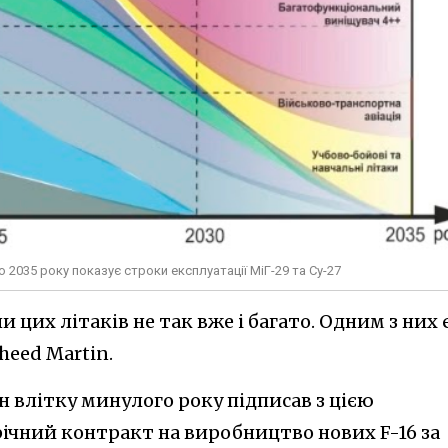
о 2035 року показує строки експлуатації МіГ-29 та Су-27
и цих літаків не так вже і багато. Одним з них 
heed Martin.
н влітку минулого року підписав з цією
чний контракт на виробництво нових F-16 за