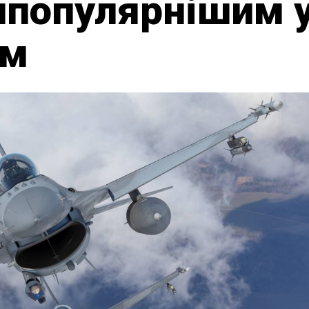
йпопулярнішим у
ем