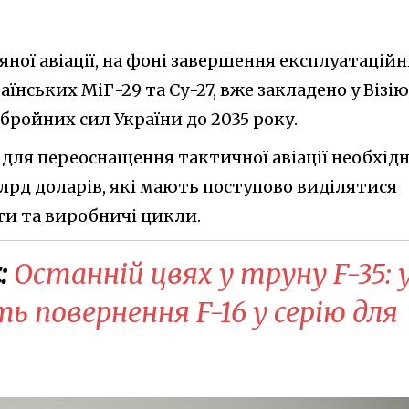
ної авіації, на фоні завершення експлуатацій
нських МіГ-29 та Су-27, вже закладено у Візію
бройних сил України до 2035 року.
, для переоснащення тактичної авіації необхід
лрд доларів, які мають поступово виділятися
и та виробничі цикли.
:
Останній цвях у труну F-35: 
 повернення F-16 у серію для