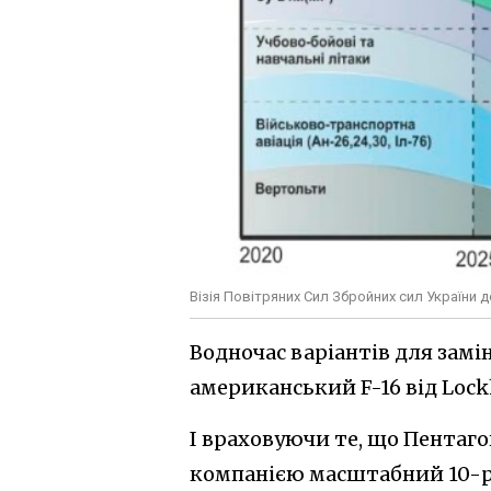
Візія Повітряних Сил Збройних сил України д
Водночас варіантів для замін
американський F-16 від Lock
І враховуючи те, що Пентаго
компанією масштабний 10-рі