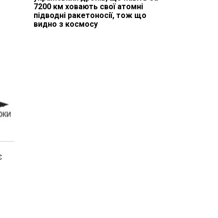
7200 км ховають свої атомні
підводні ракетоносії, тож що
видно з космосу
є