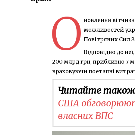
О
новлення вітчизня
можливостей украї
Повітряних Сил З
Відповідно до неї
200 млрд грн, приблизно 7 м
враховуючи поетапні витрат
Читайте також
США обговорюють
власних ВПС