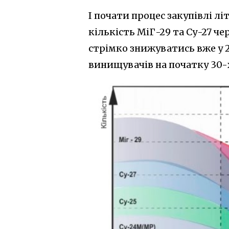
І почати процес закупівлі л
кількість МіГ-29 та Су-27 че
стрімко знижуватись вже у 2
винищувачів на початку 30-х