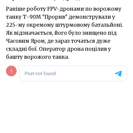
Раніше роботу FPV-дронами по ворожому
танку Т-90М "Прорив" демонстрували у
225-му окремому штурмовому батальйоні.
Як відзначається, його було знищено під
Часовим Яром, де зараз точаться дуже
складні бої. Оператор дрона поцілив у
башту ворожого танка.