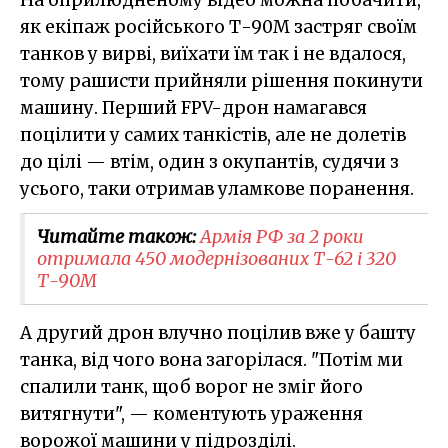
як екіпаж російського Т-90М застряг своїм
танков у вирві, виїхати їм так і не вдалося,
тому рашисти прийняли рішення покинути
машину. Перший FPV-дрон намагався
поцілити у самих танкістів, але не долетів
до цілі — втім, один з окупантів, судячи з
усього, таки отримав уламкове поранення.
Читайте також:
Армія РФ за 2 роки
отримала 450 модернізованих Т-62 і 320
Т-90М
А другий дрон влучно поцілив вже у башту
танка, від чого вона загорілася. "Потім ми
спалили танк, щоб ворог не зміг його
витягнути", — коментують ураження
ворожої машини у підрозділі.