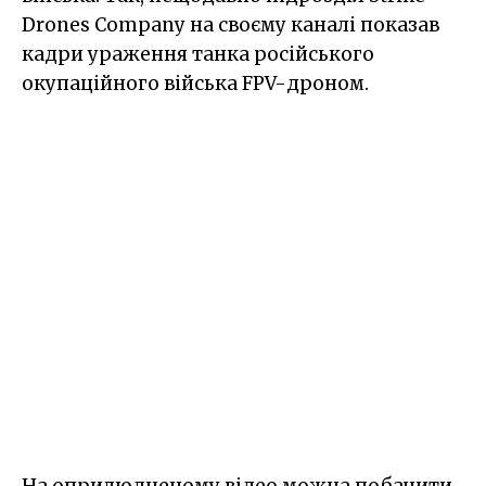
Drones Company на своєму каналі показав
кадри ураження танка російського
окупаційного війська FPV-дроном.
На оприлюдненому відео можна побачити,