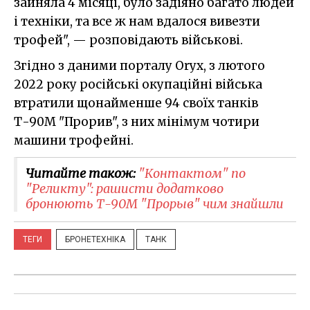
зайняла 4 місяці, було задіяно багато людей
і техніки, та все ж нам вдалося вивезти
трофей", — розповідають військові.
Згідно з даними порталу Oryx, з лютого
2022 року російські окупаційні війська
втратили щонайменше 94 своїх танків
Т-90М "Прорив", з них мінімум чотири
машини трофейні.
Читайте також:
"Контактом" по
"Реликту": рашисти додатково
бронюють Т-90М "Прорыв" чим знайшли
ТЕГИ
БРОНЕТЕХНІКА
ТАНК