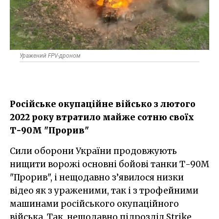
Уражений FPV-дроном
Російське окупаційне військо з лютого
2022 року втратило майже сотню своїх
Т-90М "Прорив"
Сили оборони України продовжують
нищити ворожі основні бойові танки Т-90М
"Прорив", і нещодавно з’явилося низки
відео як з ураженими, так і з трофейними
машинами російського окупаційного
війська. Так, нещодавно підрозділ Strike