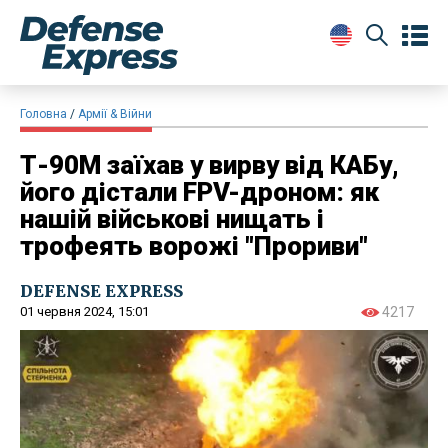
Головна
Армії & Війни
Т-90М заїхав у вирву від КАБу,
його дістали FPV-дроном: як
нашій військові нищать і
трофеять ворожі "Прориви"
DEFENSE EXPRESS
01 червня 2024, 15:01
4217