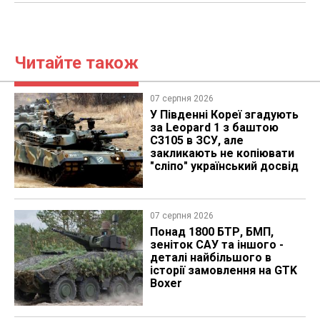
Читайте також
07 серпня 2026
У Південні Кореї згадують
за Leopard 1 з баштою
C3105 в ЗСУ, але
закликають не копіювати
"сліпо" український досвід
07 серпня 2026
Понад 1800 БТР, БМП,
зеніток САУ та іншого -
деталі найбільшого в
історії замовлення на GTK
Boxer