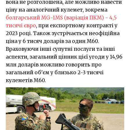
вона не розголошена, але можливо навести
ціну на аналогічний кулемет, зокрема
болгарський MG-1МS (варіація ПКМ) - 4,5
тисячі євро
, при експортному контракті у
2023 році. Також зустрічається неофіційна
ціна у 6 тисяч доларів за один M60.
Враховуючи інші супутні послуги та інші
аспекти, загальний цінник цієї угоди у 14,96
млн доларів можливо говорить про
загальний об'єм у близько 2-3 тисячі
кулеметів M60.