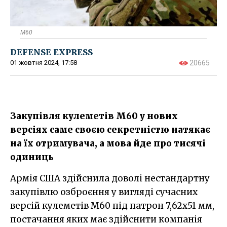
M60
DEFENSE EXPRESS
01 жовтня 2024, 17:58
20665
Закупівля кулеметів M60 у нових
версіях саме своєю секретністю натякає
на їх отримувача, а мова йде про тисячі
одиниць
Армія США здійснила доволі нестандартну
закупівлю озброєння у вигляді сучасних
версій кулеметів M60 під патрон 7,62х51 мм,
постачання яких має здійснити компанія