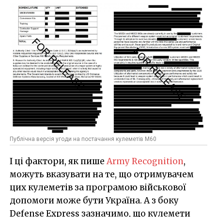
Публічна версія угоди на постачання кулеметів M60
І ці фактори, як пише
Army Recognition
,
можуть вказувати на те, що отримувачем
цих кулеметів за програмою військової
допомоги може бути Україна. А з боку
Defense Express зазначимо, що кулемети