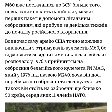
M60 вже постачались до ЗСУ, більше того,
певна їхня кількість надійшла у межах
перших пакетів допомоги літальним
озброєнням, які прибули за декілька тижнів
до початку російського вторгнення.
Водночас саму армію США точно можливо
виключити з отримувачів кулеметів M60, бо
відмовлятися від них американське військо
розпочало у 1976 з прийняттям на
озброєння бельгійського кулемета FN MAG,
який у 1976 під назвою M240, хоча він досі
перебуває на озброєнні та експлуатується.
Також він стоїть на озброєнні ще близько
50 країн, серед яких 11 членів НАТО.