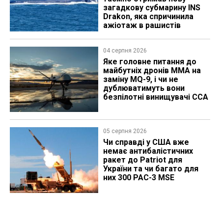
загадкову субмарину INS
Drakon, яка спричинила
ажіотаж в рашистів
04 серпня 2026
Яке головне питання до
майбутніх дронів MMA на
заміну MQ-9, і чи не
дублюватимуть вони
безпілотні винищувачі CCA
05 серпня 2026
Чи справді у США вже
немає антибалістичних
ракет до Patriot для
України та чи багато для
них 300 PAC-3 MSE