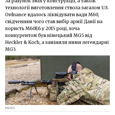
За рахунок змін у конструкції, а також
технології виготовлення ствола загалом U.S.
Ordnance вдалось ліквідувати вади M60,
свідченням чого став вибір армії Данії на
користь M60E6 у 2015 році, хоча
конкурентом був німецький MG5 від
Heckler & Koch, а замінили ними легендарні
MG3.
M60E6