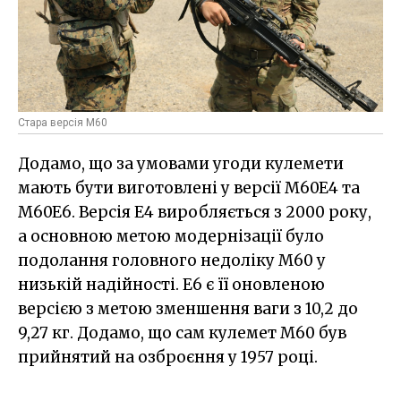
Стара версія М60
Додамо, що за умовами угоди кулемети
мають бути виготовлені у версії M60E4 та
M60E6. Версія E4 виробляється з 2000 року,
а основною метою модернізації було
подолання головного недоліку M60 у
низькій надійності. E6 є її оновленою
версією з метою зменшення ваги з 10,2 до
9,27 кг. Додамо, що сам кулемет M60 був
прийнятий на озброєння у 1957 році.