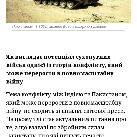
Пакистанські Т-80УД, архівне фото з відкритих джерео
Як виглядає потенціал сухопутних
військ однієї із сторін конфлікту, який
може перерости в повномасштабну
війну
Тема конфлікту між Індією та Пакистаном,
який може перерости в повномасштабну
війну, не сходить зі шпальт світової преси.
На цьому тлі стає актуальним питання про
те, а що взагалі по збройним силам
Пакистану, про які пишуть нечасто,