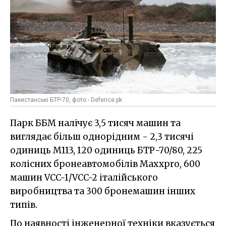
Пакистанські БТР-70, фото - Defence.pk
Парк ББМ налічує 3,5 тисяч машин та
виглядає більш однорідним - 2,3 тисячі
одиниць M113, 120 одиниць БТР-70/80, 225
колісних бронеавтомобілів Maxxpro, 600
машин VCC-1/VCC-2 італійського
виробництва та 300 бронемашин інших
типів.
По наявності інженерної техніки вказується