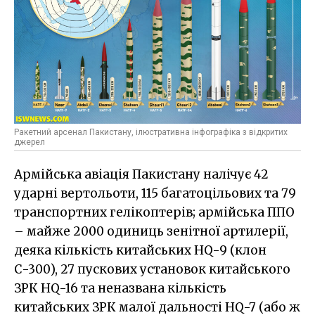
Ракетний арсенал Пакистану, ілюстративна інфографіка з відкритих
джерел
Армійська авіація Пакистану налічує 42
ударні вертольоти, 115 багатоцільових та 79
транспортних гелікоптерів; армійська ППО
– майже 2000 одиниць зенітної артилерії,
деяка кількість китайських HQ-9 (клон
С-300), 27 пускових установок китайського
ЗРК HQ-16 та неназвана кількість
китайських ЗРК малої дальності HQ-7 (або ж