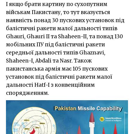
І якщо брати картину по сухопутним
військам Пакистану, то тут вказується
наявність понад 30 пускових установок під
балістичні ракети малої дальності типів
Ghauri, Ghauri II та Shaheen-II, та понад 130
мобільних ПУ під балістичні ракети
середньої дальності типів Ghaznavi,
Shaheen-I, Abdali та Nasr. Також
пакистанська армія має 105 пускових
установок під балістичні ракети малої
дальності Hatf-I з конвенційним
спорядженням.