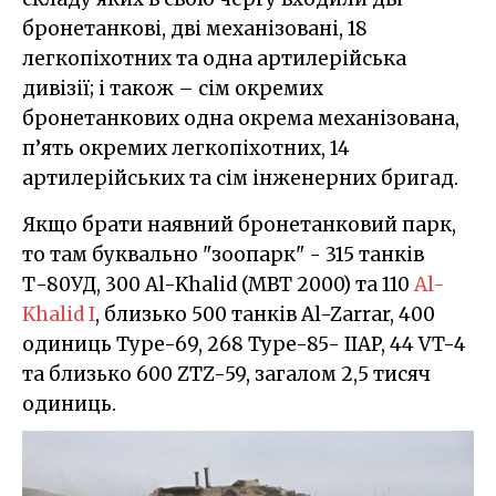
бронетанкові, дві механізовані, 18
легкопіхотних та одна артилерійська
дивізії; і також – сім окремих
бронетанкових одна окрема механізована,
п’ять окремих легкопіхотних, 14
артилерійських та сім інженерних бригад.
Якщо брати наявний бронетанковий парк,
то там буквально "зоопарк" - 315 танків
Т-80УД, 300 Al-Khalid (MBT 2000) та 110
Al-
Khalid I
, близько 500 танків Al-Zarrar, 400
одиниць Type-69, 268 Type-85- IIAP, 44 VT-4
та близько 600 ZTZ-59, загалом 2,5 тисяч
одиниць.