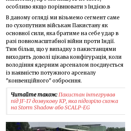
особливо якщо порівнювати з Індією.в
В даному огляді ми візьмемо сегмент саме
по сухопутним військам Пакистану як
основної сили, яка братиме на себе удар в
разі повномасштабної війни проти Індії.
Тим більш, що у випадку з пакистанцями
виходить доволі цікава конфігурація, коли
володіння ядерним арсеналом поєднується
із наявністю потужного арсеналу
"конвенційного" озброєння.
Читайте також:
Пакистан інтегрував
під JF-17 дозвукову КР, яка підозріло схожа
на Storm Shadow або SCALP-EG