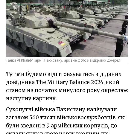
Танки Al Khalid-1 армії Пакистану, архівне фото з відкритих джерел
Тут ми будемо відштовхуватись від даних
довідника The Military Balance 2024, який
станом на початок минулого року окреслює
наступну картину.
Сухопутні війська Пакистану налічували
загалом 560 тисяч військовослужбовців, які
були зведені в 9 армійських корпусів, до
складу яких в свою чергу входили дві