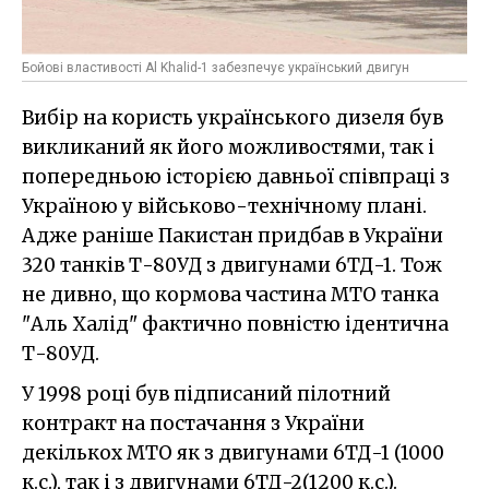
Бойові властивості Al Khalid-1 забезпечує український двигун
Вибір на користь українського дизеля був
викликаний як його можливостями, так і
попередньою історією давньої співпраці з
Україною у військово-технічному плані.
Адже раніше Пакистан придбав в України
320 танків Т-80УД з двигунами 6ТД-1. Тож
не дивно, що кормова частина МТО танка
"Аль Халід" фактично повністю ідентична
Т-80УД.
У 1998 році був підписаний пілотний
контракт на постачання з України
декількох МТО як з двигунами 6ТД-1 (1000
к.с.), так і з двигунами 6ТД-2(1200 к.с.).