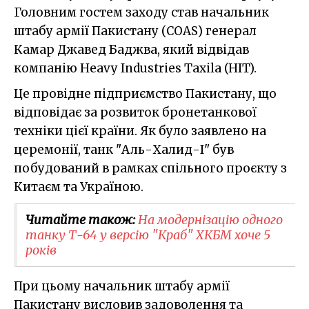
Головним гостем заходу став начальник
штабу армії Пакистану (COAS) генерал
Камар Джавед Баджва, який відвідав
компанію Heavy Industries Taxila (HIT).
Це провідне підприємство Пакистану, що
відповідає за розвиток бронетанкової
техніки цієї країни. Як було заявлено на
церемонії, танк "Аль-Халид-I" був
побудований в рамках спільного проєкту з
Китаєм та Україною.
Читайте також:
На модернізацію одного
танку Т-64 у версію "Краб" ХКБМ хоче 5
років
При цьому начальник штабу армії
Пакистану висловив задоволення та