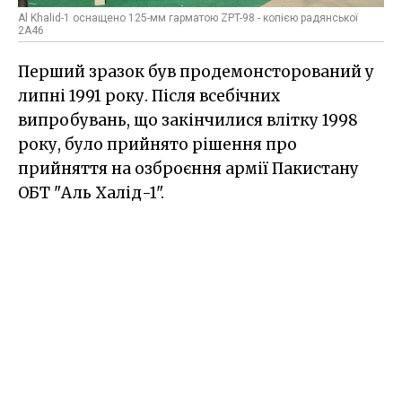
Al Khalid-1 оснащено 125-мм гарматою ZPT-98 - копією радянської
2А46
Перший зразок був продемонсторований у
липні 1991 року. Після всебічних
випробувань, що закінчилися влітку 1998
року, було прийнято рішення про
прийняття на озброєння армії Пакистану
ОБТ "Аль Халід-1".