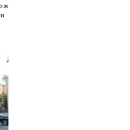
о ж
ти