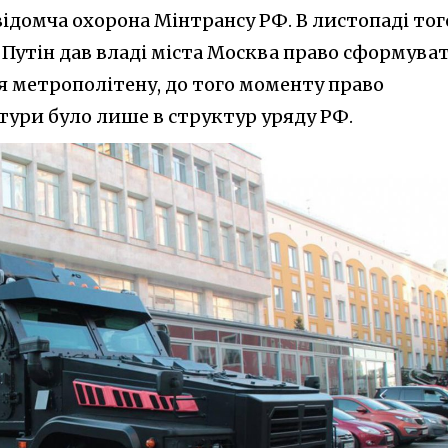
ідомча охорона Мінтрансу РФ. В листопаді тог
Путін дав владі міста Москва право сформува
я метрополітену, до того моменту право
тури було лише в структур уряду РФ.