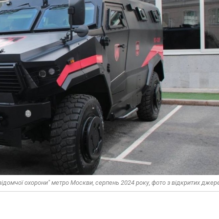
ідомчої охорони" метро Москви, серпень 2024 року, фото з відкритих джер