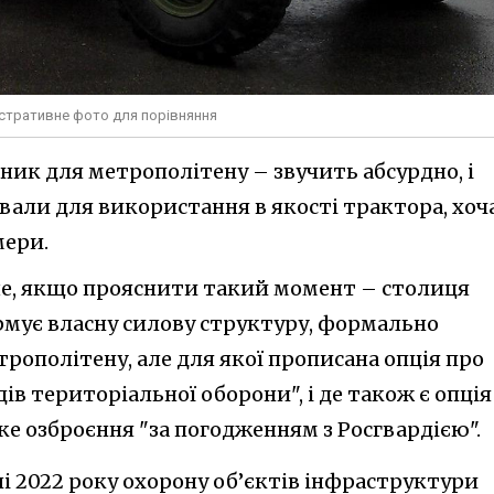
стративне фото для порівняння
к для метрополітену – звучить абсурдно, і
вали для використання в якості трактора, хоч
мери.
іше, якщо прояснити такий момент – столиця
мує власну силову структуру, формально
рополітену, але для якої прописана опція про
ів територіальної оборони", і де також є опція
е озброєння "за погодженням з Росгвардією".
і 2022 року охорону об’єктів інфраструктури