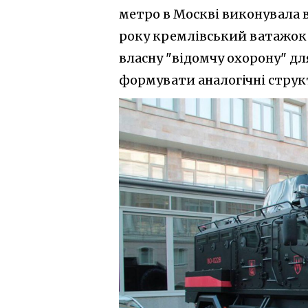
метро в Москві виконувала в
року кремлівський ватажок 
власну "відомчу охорону" дл
формувати аналогічні струк