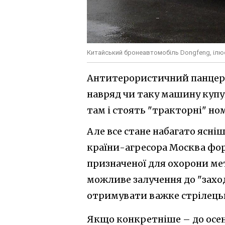
Китайський бронеавтомобіль Dongfeng, ілю
Антитерористичний панцерни
навряд чи таку машину купу
там і стоять "тракторні" но
Але все стане набагато ясн
країни-агресора Москва фор
призначеної для охорони мет
можливе залучення до "заход
отримувати важке стрілецьк
Якщо конкретніше – до осен