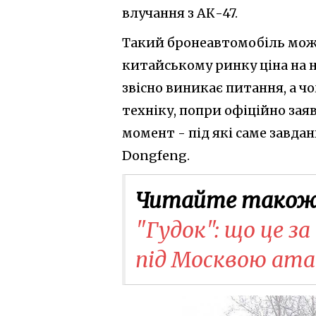
влучання з АК-47.
Такий бронеавтомобіль може 
китайському ринку ціна на н
звісно виникає питання, а ч
техніку, попри офіційно зая
момент - під які саме завда
Dongfeng.
Читайте також
"Гудок": що це з
під Москвою ата