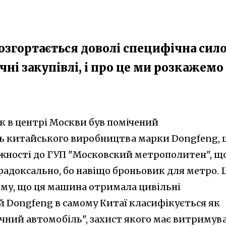
розгортається доволі специфічна сил
чні закупівлі, і про це ми розкажемо
ок в центрі Москви був помічений
ь китайського виробництва марки Dongfeng, 
ежності до ГУП "Московский метрополитен", щ
радоксально, бо навіщо броньовик для метро.
ому, що ця машина отримала цивільні
й Dongfeng в самому Китаї класифікується як
чний автомобіль", захист якого має витримув