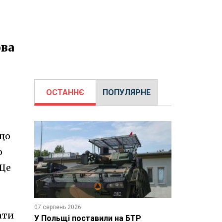
ова
ОСТАННЄ
ПОПУЛЯРНЕ
що
о
 Ще
07 серпень 2026
ати
У Польщі поставили на БТР