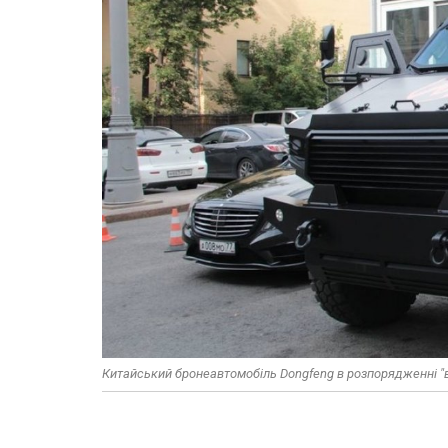
Китайський бронеавтомобіль Dongfeng в розпорядженні "в