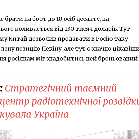
брати на борт до 10 осіб десанту, на
ього коливається від 130 тисяч доларів. Тут
ому Китай дозволив продавати в Росію таку
влену позицію Пекіну, але тут є значно цікавіш
ння росіянам міг знадобитись цей броньований
:
Стратегічний таємний
а центр радіотехнічної розвідк
кувала Україна