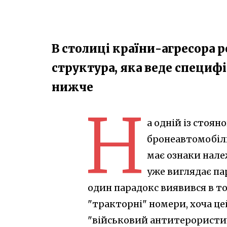
В столиці країни-агресора 
структура, яка веде специфі
нижче
Н
а одній із стоян
бронеавтомобіл
має ознаки нал
уже виглядає па
один парадокс виявився в т
"тракторні" номери, хоча це
"військовий антитерористи