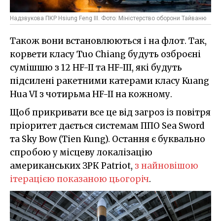
Надзвукова ПКР Hsiung Feng III. Фото: Міністерство оборони Тайваню
Також вони встановлюються і на флот. Так,
корвети класу Tuo Chiang будуть озброєні
сумішшю з 12 HF-II та HF-III, які будуть
підсилені ракетними катерами класу Kuang
Hua VI з чотирьма HF-II на кожному.
Щоб прикривати все це від загроз із повітря
пріоритет дається системам ППО Sea Sword
та Sky Bow (Tien Kung). Остання є буквально
спробою у місцеву локалізацію
американських ЗРК Patriot,
з найновішою
ітерацією показаною цьогоріч
.