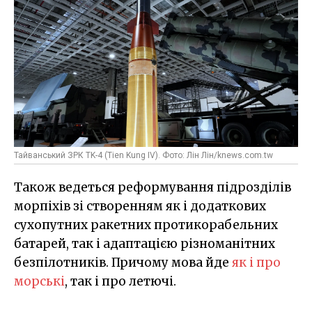
Тайванський ЗРК TK-4 (Tien Kung IV). Фото: Лін Лін/knews.com.tw
Також ведеться реформування підрозділів
морпіхів зі створенням як і додаткових
сухопутних ракетних протикорабельних
батарей, так і адаптацією різноманітних
безпілотників. Причому мова йде
як і про
морські
, так і про летючі.