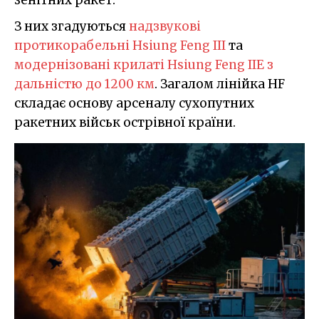
З них згадуються
надзвукові
протикорабельні Hsiung Feng III
та
модернізовані крилаті Hsiung Feng IIE з
дальністю до 1200 км
. Загалом лінійка HF
складає основу арсеналу сухопутних
ракетних військ острівної країни.