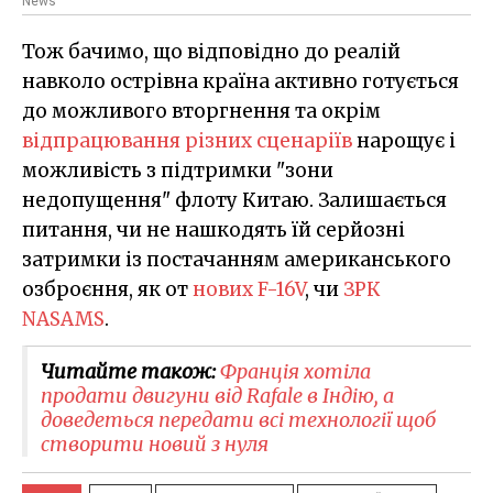
News
Тож бачимо, що відповідно до реалій
навколо острівна країна активно готується
до можливого вторгнення та окрім
відпрацювання різних сценаріїв
нарощує і
можливість з підтримки "зони
недопущення" флоту Китаю. Залишається
питання, чи не нашкодять їй серйозні
затримки із постачанням американського
озброєння, як от
нових F-16V
, чи
ЗРК
NASAMS
.
Читайте також:
Франція хотіла
продати двигуни від Rafale в Індію, а
доведеться передати всі технології щоб
створити новий з нуля