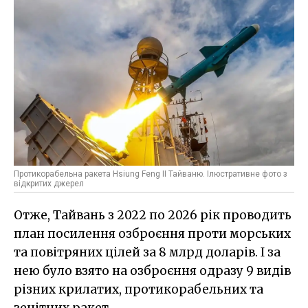
Протикорабельна ракета Hsiung Feng II Тайваню. Ілюстративне фото з
відкритих джерел
Отже, Тайвань з 2022 по 2026 рік проводить
план посилення озброєння проти морських
та повітряних цілей за 8 млрд доларів. І за
нею було взято на озброєння одразу 9 видів
різних крилатих, протикорабельних та
зенітних ракет.