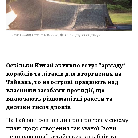
ПКР Hsiung Feng II Тайваню, фото з відкритих джерел
Оскільки Китай активно готує "армаду"
кораблів та літаків для вторгнення на
Тайвань, то на острові працюють над
власними засобами протидії, що
включають різноманітні ракети та
десятки тисяч дронів
На Тайвані розповіли про прогрес у своєму
плані щодо створення так званої "зони
недопущення" китайських кораблів та