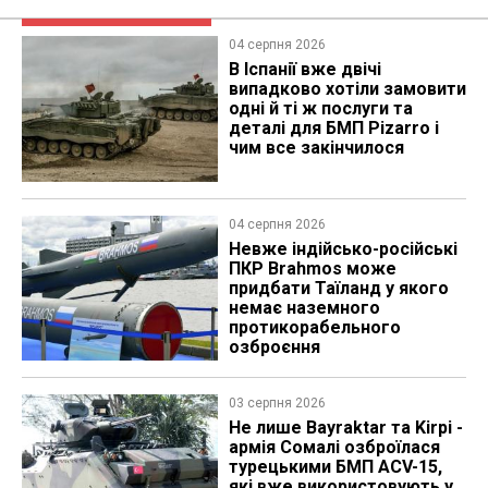
04 серпня 2026
В Іспанії вже двічі
випадково хотіли замовити
одні й ті ж послуги та
деталі для БМП Pizarro і
чим все закінчилося
04 серпня 2026
Невже індійсько-російські
ПКР Brahmos може
придбати Таїланд у якого
немає наземного
протикорабельного
озброєння
03 серпня 2026
Не лише Bayraktar та Kirpi -
армія Сомалі озброїлася
турецькими БМП ACV-15,
які вже використовують у