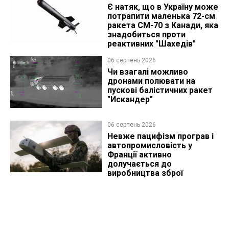
Є натяк, що в Україну може
потрапити маленька 72-см
ракета CM-70 з Канади, яка
знадобиться проти
реактивних "Шахедів"
06 серпень 2026
Чи взагалі можливо
дронами полювати на
пускові балістичних ракет
"Искандер"
06 серпень 2026
Невже пацифізм програв і
автопромисловість у
Франції активно
долучається до
виробництва зброї