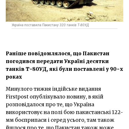
Україна поставила Пакистану 320 танків Т-80УД
Раніше повідомлялося, що Пакистан
погодився передати Україні десятки
танків Т-80УД, які були поставлені у 90-х
роках
Минулого тижня індійське видання
Firstpost опублікувало новину, в якій
розповідалося про те, що Україна
використовує на полі бою пакистанські 122-
мм боєприпаси і серед усього, там також
йшлося про те, що Пакистан також може