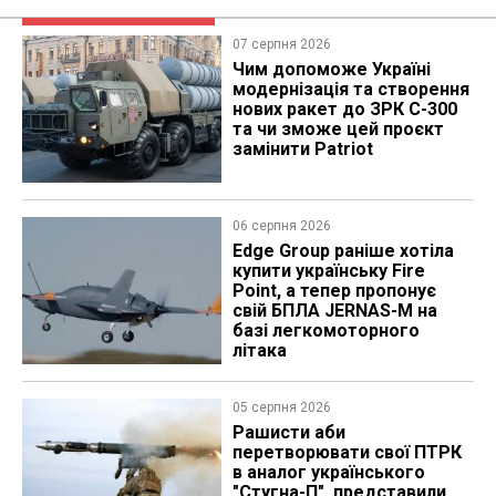
07 серпня 2026
Чим допоможе Україні
модернізація та створення
нових ракет до ЗРК С-300
та чи зможе цей проєкт
замінити Patriot
06 серпня 2026
Edge Group раніше хотіла
купити українську Fire
Point, а тепер пропонує
свій БПЛА JERNAS-M на
базі легкомоторного
літака
05 серпня 2026
Рашисти аби
перетворювати свої ПТРК
в аналог українського
"Стугна-П", представили