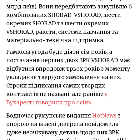
млрд леїв). Вони передбачають закупівлю 6
комбінованих SHORAD-VSHORAD, шести
окремих SHORAD та шести окремих
VSHORAD, ракети, системи навчання та
матеріально-технічна підтримка.
Рамкова угода буде діяти сім років, а
постачання перших двох ЗРК VSHORAD має
відбутися впродовж трьох років з моменту
укладання твердого замовлення на них.
Строки підписання самих твердих
контрактів не названі, але раніше
у
Бухаресті говорили про осінь
.
Водночас румунське видання
HotNews
з
опорою на власні джерела повідомила
дуже неочікувану деталь щодо цих ЗРК.