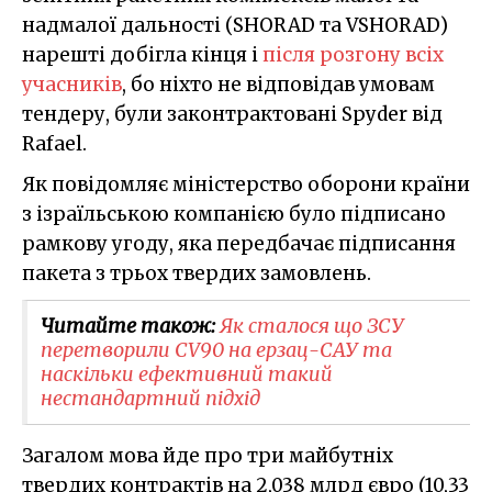
надмалої дальності (SHORAD та VSHORAD)
нарешті добігла кінця і
після розгону всіх
учасників
, бо ніхто не відповідав умовам
тендеру, були законтрактовані Spyder від
Rafael.
Як повідомляє міністерство оборони країни
з ізраїльською компанією було підписано
рамкову угоду, яка передбачає підписання
пакета з трьох твердих замовлень.
Читайте також:
Як сталося що ЗСУ
перетворили CV90 на ерзац-САУ та
наскільки ефективний такий
нестандартний підхід
Загалом мова йде про три майбутніх
твердих контрактів на 2,038 млрд євро (10,33