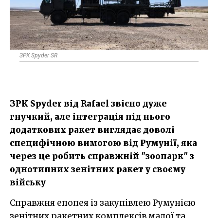
ЗРК Spyder SR
ЗРК Spyder від Rafael звісно дуже
гнучкий, але інтеграція під нього
додаткових ракет виглядає доволі
специфічною вимогою від Румунії, яка
через це робить справжній "зоопарк" з
однотипних зенітних ракет у своєму
війську
Справжня епопея із закупівлею Румунією
зенітних ракетних комплексів малої та