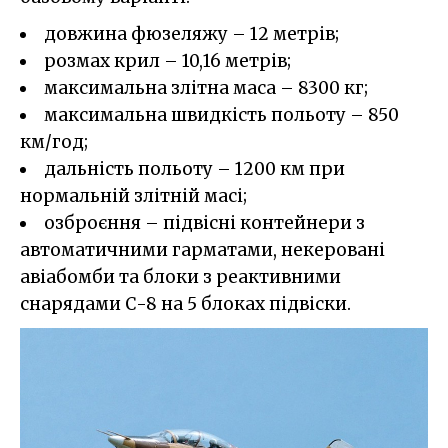
довжина фюзеляжу – 12 метрів;
розмах крил – 10,16 метрів;
максимальна злітна маса – 8300 кг;
максимальна швидкість польоту – 850
км/год;
дальність польоту – 1200 км при
нормальній злітній масі;
озброєння – підвісні контейнери з
автоматичними гарматами, некеровані
авіабомби та блоки з реактивними
снарядами С-8 на 5 блоках підвіски.