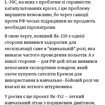
L-39C, на яких є проблеми зі справністю
катапультованих крісел, і цю проблему
вирішити неможливо, бо через санкції
проти РФ чеські підрядники не продають
необхідні піропатрони.
В свою чергу, новіший Як-130 з однієї
сторони виявився задорогим для
експлуатації саме в "навчальній" ролі, яка
вимагає частого проведення польотів. А з
іншої сторони – для РФ цей літак виявився
непоганим експортним товаром, який
охоче купують сателіти Кремля для
використання в навчально-бойовій ролі чи
взагалі як легкого штурмовика.
У росіян є ще проект Як-152 – легкий
навчальний літак з поршневим двигуном,