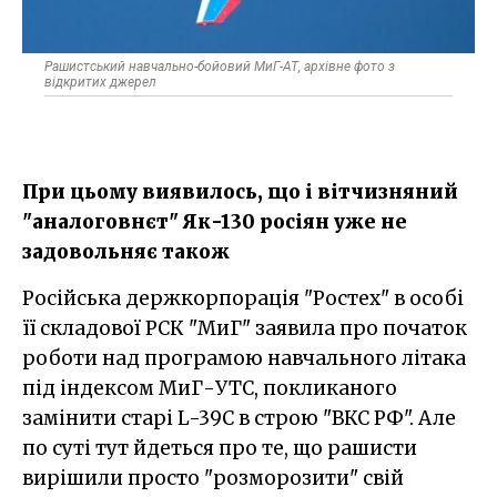
Рашистський навчально-бойовий МиГ-АТ, архівне фото з
відкритих джерел
При цьому виявилось, що і вітчизняний
"аналоговнєт" Як-130 росіян уже не
задовольняє також
Російська держкорпорація "Ростех" в особі
її складової РСК "МиГ" заявила про початок
роботи над програмою навчального літака
під індексом МиГ-УТС, покликаного
замінити старі L-39C в строю "ВКС РФ". Але
по суті тут йдеться про те, що рашисти
вирішили просто "розморозити" свій