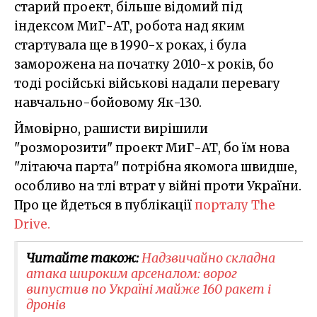
старий проект, більше відомий під
індексом МиГ-АТ, робота над яким
стартувала ще в 1990-х роках, і була
заморожена на початку 2010-х років, бо
тоді російські військові надали перевагу
навчально-бойовому Як-130.
Ймовірно, рашисти вирішили
"розморозити" проект МиГ-АТ, бо їм нова
"літаюча парта" потрібна якомога швидше,
особливо на тлі втрат у війні проти України.
Про це йдеться в публікації
порталу The
Drive.
Читайте також:
Надзвичайно складна
атака широким арсеналом: ворог
випустив по Україні майже 160 ракет і
дронів