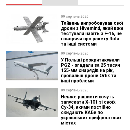
09 серпень 2026
Тайвань випробовував свої
дрони з Hivemind, який вже
тестували навіть з F-16, не
говорячи про ракету Ruta
та інші системи
09 серпень 2026
У Польщі розкритикували
PGZ - згадали за 25 тисяч
155-мм снарядів на рік,
провальні дрони Orlik та
інші проблеми
09 серпень 2026
Невже рашисти хочуть
запускати Х-101 зі своїх
Су-34, якими постійно
скидають КАБи по
українських прифронтових
містах