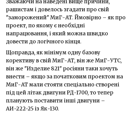
Зважаючи на наведені вище причини,
рашистам і довелось згадати про свій
"заморожений" МиГ-АТ. Ймовірно – як про
проект, по якому є необхідні
напрацювання, і який можна швидко
довести до логічного кінця.
Щоправда, як мінімум одну базову
корективу в свій МиГ-АТ, він же МиГ-УТС,
він же "Изделие 821" росіяни таки хочуть
внести – якщо за початковим проектом на
МиГ-АТ мали стояти спеціально створені
під цей літак двигуни РД-1700, то тепер
планують поставити інші двигуни –
АИ-222-25 із Як-130.