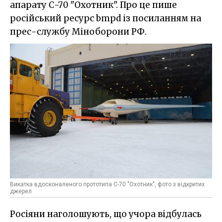
апарату С-70 "Охотник". Про це пише
російський ресурс bmpd із посиланням на
прес-службу Міноборони РФ.
Викатка вдосконаленого прототипа С-70 "Охотник", фото з відкритих
джерел
Росіяни наголошують, що учора відбулась