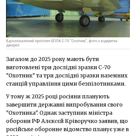
Вдосконалений прототип БПЛА С-70 "Охотник", фото з відкритих
джерел
Загалом до 2025 року мають бути
виготовлені три дослідні зразки С-70
"Охотник" та три дослідні зразки наземних
станцій управління цими безпілотниками.
У тому ж 2025 році росіяни планують
завершити державні випробування свого
"Охотника". Однак заступник міністра
оборони РФ Алєксєй Кріворучко заявив, що
російське оборонне відомство планує уже в