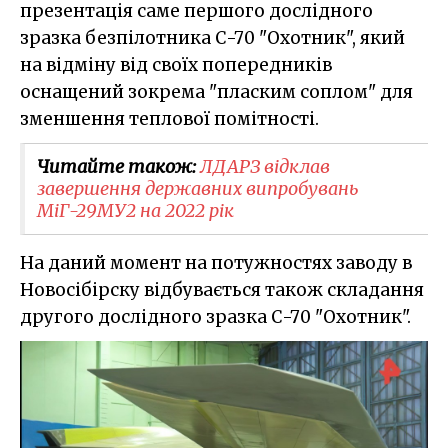
презентація саме першого дослідного
зразка безпілотника С-70 "Охотник", який
на відміну від своїх попередників
оснащений зокрема "пласким соплом" для
зменшення теплової помітності.
Читайте також:
ЛДАРЗ відклав
завершення державних випробувань
МіГ-29МУ2 на 2022 рік
На даний момент на потужностях заводу в
Новосібірску відбувається також складання
другого дослідного зразка С-70 "Охотник".