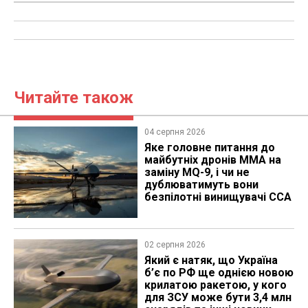
Читайте також
04 серпня 2026
Яке головне питання до
майбутніх дронів MMA на
заміну MQ-9, і чи не
дублюватимуть вони
безпілотні винищувачі CCA
02 серпня 2026
Який є натяк, що Україна
б’є по РФ ще однією новою
крилатою ракетою, у кого
для ЗСУ може бути 3,4 млн