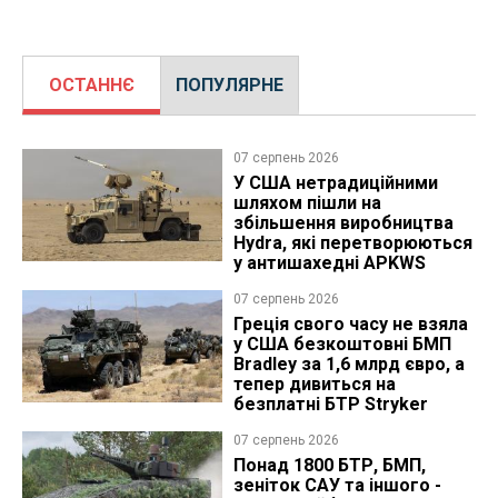
ОСТАННЄ
ПОПУЛЯРНЕ
07 серпень 2026
У США нетрадиційними
шляхом пішли на
збільшення виробництва
Hydra, які перетворюються
у антишахедні APKWS
07 серпень 2026
Греція свого часу не взяла
у США безкоштовні БМП
Bradley за 1,6 млрд євро, а
тепер дивиться на
безплатні БТР Stryker
07 серпень 2026
Понад 1800 БТР, БМП,
зеніток САУ та іншого -