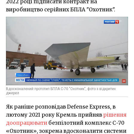
2022 році підписати контракт на
виробництво серійних БПЛА "Охотник".
Вдосконалений прототип БПЛА С-70 "Охотник", фото з відкритих
джерел
Як раніше розповідав Defense Express, в
лютому 2021 року Кремль прийняв
рішення
доопрацювати
безпілотний комплекс С-70
«Охотник», зокрема вдосконалити системи