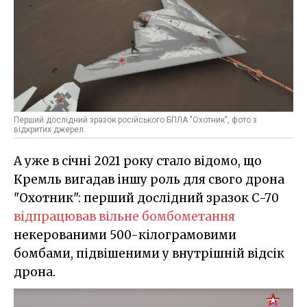
Перший дослідний зразок російського БПЛА "Охотник", фото з
відкритих джерел
А уже в січні 2021 року стало відомо, що
Кремль вигадав іншу роль для свого дрона
"Охотник": перший дослідний зразок С-70
відпрацював вільне бомбометання
некерованими 500-кілограмовими
бомбами, підвішеними у внутрішній відсік
дрона.