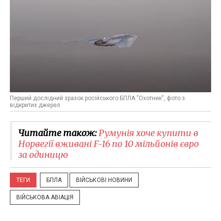
Перший дослідний зразок російського БПЛА "Охотник", фото з
відкритих джерел
Читайте також:
Румунія хоче купити в
Норвегії вживані F-16 по 10 мільйонів євро
за одиницю
ТЕГИ
БПЛА
ВІЙСЬКОВІ НОВИНИ
ВІЙСЬКОВА АВІАЦІЯ