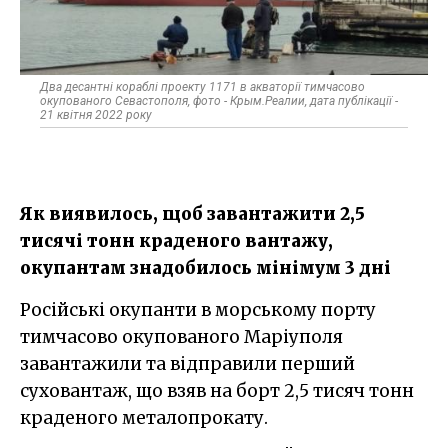
Два десантні кораблі проекту 1171 в акваторії тимчасово
окупованого Севастополя, фото - Крым.Реалии, дата публікації -
21 квітня 2022 року
Як виявилось, щоб завантажити 2,5
тисячі тонн краденого вантажу,
окупантам знадобилось мінімум 3 дні
Російські окупанти в морському порту
тимчасово окупованого Маріуполя
завантажили та відправили перший
суховантаж, що взяв на борт 2,5 тисяч тонн
краденого металопрокату.