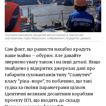
Окупанти вантажать крадений металопрокат в тимчасово
окупованому порту Маріуполя, зображення з відкритих джерел
Сам факт, що рашисти нахабно крадуть
наше майно – обурює. Але давайте
звернемо увагу також і на інші деталі. Якщо
знайдемо у відкритих джерелах дані про
габарити суховантажів типу "Славутич"
класу "ріка-море", то побачимо, що такі
судна за своїми параметрами цілком
ідентичні великим десантним кораблям
проекту 1171, що входять до складу