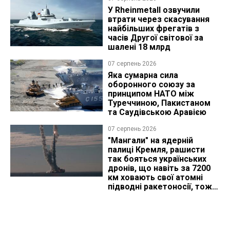
У Rheinmetall озвучили
втрати через скасування
найбільших фрегатів з
часів Другої світової за
шалені 18 млрд
07 серпень 2026
Яка сумарна сила
оборонного союзу за
принципом НАТО між
Туреччиною, Пакистаном
та Саудівською Аравією
07 серпень 2026
"Мангали" на ядерній
палиці Кремля, рашисти
так бояться українських
дронів, що навіть за 7200
км ховають свої атомні
підводні ракетоносії, тож
що видно з космосу