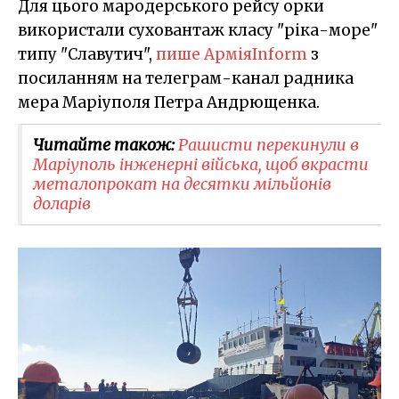
Для цього мародерського рейсу орки
використали суховантаж класу "ріка-море"
типу "Славутич",
пише АрміяInform
з
посиланням на телеграм-канал радника
мера Маріуполя Петра Андрющенка.
Читайте також:
Рашисти перекинули в
Маріуполь інженерні війська, щоб вкрасти
металопрокат на десятки мільйонів
доларів