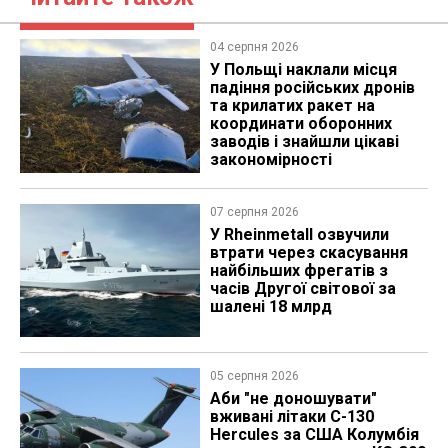
04 серпня 2026
У Польщі наклали місця
падіння російських дронів
та крилатих ракет на
координати оборонних
заводів і знайшли цікаві
закономірності
07 серпня 2026
У Rheinmetall озвучили
втрати через скасування
найбільших фрегатів з
часів Другої світової за
шалені 18 млрд
05 серпня 2026
Аби "не доношувати"
вживані літаки C-130
Hercules за США Колумбія