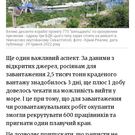
Великі десантні кораблі проекту 775 "випадають" по зрозумілим
причинам - одразу три ВДК цього типу зараз стоять на ремонті в
тимчасово окупованому Севастополі, фото - Крым.Реалии, дата
публікації - 29 травня 2022 року
Ще один важливий аспект. За даними з
відкритих джерел, росіянам для
завантаження 2,5 тисяч тонн краденого
вантажу знадобилось 3 дні, ще плюс 1 добу
довелось чекати на можливість вийти у
море. І це при тому, що для завантаження
чи розвантажувальних робіт окупанти
змогли рекрутувати 600 працівників та
пригнати один плавучий кран.
Це дозволяє припускати, що рашисти не