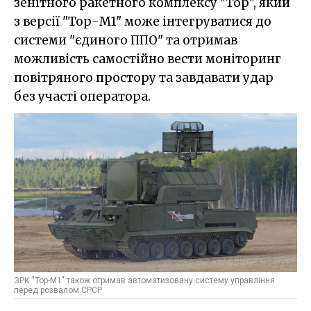
зенітного ракетного комплексу "Тор", який
з версії "Тор-М1" може інтегруватися до
системи "єдиного ППО" та отримав
можливість самостійно вести моніторинг
повітряного простору та завдавати удар
без участі оператора.
ЗРК "Тор-М1" також отримав автоматизовану систему управління
перед розвалом СРСР