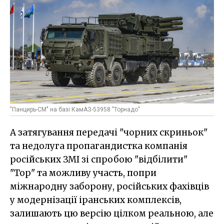
"Панцирь-СМ" на базі КамАЗ-53958 "Торнадо"
А затягування передачі "чорних скриньок"
та недолуга пропагандистка компанія
російських ЗМІ зі спробою "відбілити"
"Тор" та можливу участь, попри
міжнародну заборону, російських фахівців
у модернізації іранських комплексів,
залишають цю версію цілком реальною, але