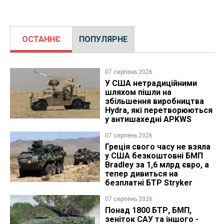
ОСТАННЄ
ПОПУЛЯРНЕ
07 серпень 2026
У США нетрадиційними
шляхом пішли на
збільшення виробництва
Hydra, які перетворюються
у антишахедні APKWS
07 серпень 2026
Греція свого часу не взяла
у США безкоштовні БМП
Bradley за 1,6 млрд євро, а
тепер дивиться на
безплатні БТР Stryker
07 серпень 2026
Понад 1800 БТР, БМП,
зеніток САУ та іншого -