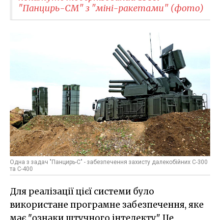
"Панцирь-СМ" з "міні-ракетами" (фото)
Одна з задач "Панцирь-С" - забезпечення захисту далекобійних С-300
та С-400
Для реалізації цієї системи було
використане програмне забезпечення, яке
має "ознаки штучного інтелекту". Це