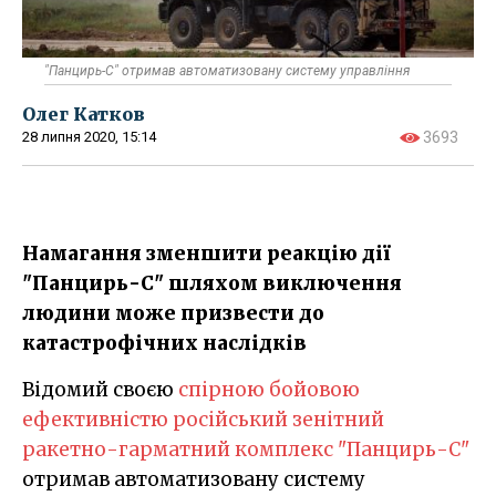
​"Панцирь-С" отримав автоматизовану систему управління
Олег Катков
28 липня 2020, 15:14
3693
Намагання зменшити реакцію дії
"Панцирь-С" шляхом виключення
людини може призвести до
катастрофічних наслідків
Відомий своєю
спірною бойовою
ефективністю російський зенітний
ракетно-гарматний комплекс "Панцирь-С"
отримав автоматизовану систему