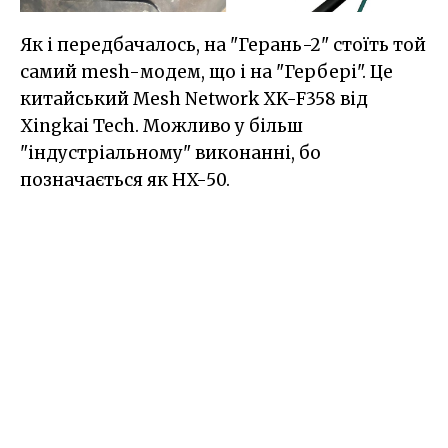
Як і передбачалось, на "Герань-2" стоїть той
самий mesh-модем, що і на "Гербері". Це
китайський Mesh Network XK-F358 від
Xingkai Tech. Можливо у більш
"індустріальному" виконанні, бо
позначається як HX-50.