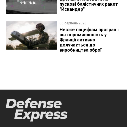
пускові балістичних ракет
"Искандер"
06 серпень 2026
Невже пацифізм програв і
автопромисловість у
Франції активно
долучається до
виробництва зброї