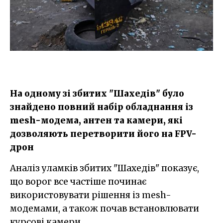
На одному зі збитих "Шахедів" було
знайдено повний набір обладнання із
mesh-модема, антен та камери, які
дозволяють перетворити його на FPV-
дрон
Аналіз уламків збитих "Шахедів" показує,
що ворог все частіше починає
використовувати рішення із mesh-
модемами, а також почав встановлювати
курсові камери.