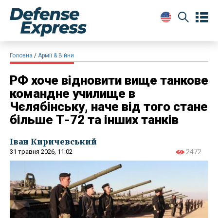
Головна
Армії & Війни
РФ хоче відновити вище танкове
командне училище в
Чєлябінську, наче від того стане
більше Т-72 та інших танків
Іван Киричевський
31 травня 2026, 11:02
2472