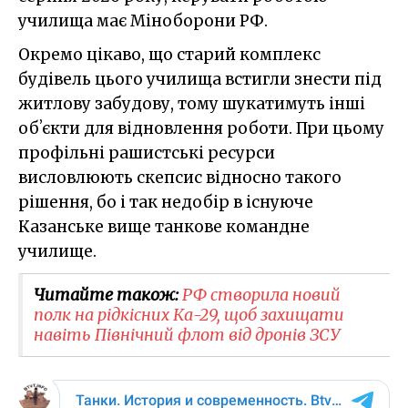
училища має Міноборони РФ.
Окремо цікаво, що старий комплекс
будівель цього училища встигли знести під
житлову забудову, тому шукатимуть інші
обʼєкти для відновлення роботи. При цьому
профільні рашистські ресурси
висловлюють скепсис відносно такого
рішення, бо і так недобір в існуюче
Казанське вище танкове командне
училище.
Читайте також:
РФ створила новий
полк на рідкісних Ка-29, щоб захищати
навіть Північний флот від дронів ЗСУ