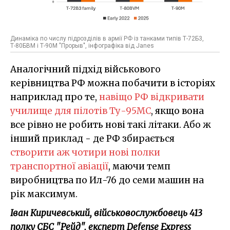
Динаміка по числу підрозділів в армії РФ із танками типів Т-72Б3,
Т-80БВМ і Т-90М "Прорыв", інфографіка від Janes
Аналогічний підхід військового
керівництва РФ можна побачити в історіях
наприклад про те,
навіщо РФ відкривати
училище для пілотів Ту-95МС
, якщо вона
все рівно не робить нові такі літаки. Або ж
інший приклад - де РФ збирається
створити аж чотири нові полки
транспортної авіації
, маючи темп
виробництва по Ил-76 до семи машин на
рік максимум.
Іван Киричевський, військовослужбовець 413
полку СБС "Рейд", експерт Defense Express