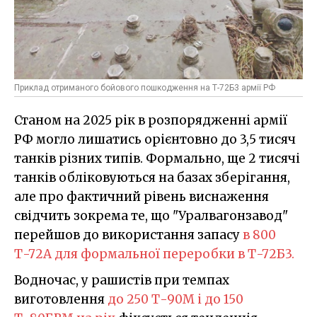
Приклад отриманого бойового пошкодження на Т-72Б3 армії РФ
Станом на 2025 рік в розпорядженні армії
РФ могло лишатись орієнтовно до 3,5 тисяч
танків різних типів. Формально, ще 2 тисячі
танків обліковуються на базах зберігання,
але про фактичний рівень виснаження
свідчить зокрема те, що "Уралвагонзавод"
перейшов до використання запасу
в 800
Т-72А для формальної переробки в Т-72Б3.
Водночас, у рашистів при темпах
виготовлення
до 250 Т-90М і до 150