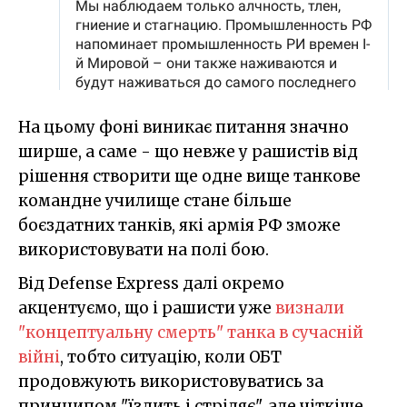
На цьому фоні виникає питання значно
ширше, а саме - що невже у рашистів від
рішення створити ще одне вище танкове
командне училище стане більше
боєздатних танків, які армія РФ зможе
використовувати на полі бою.
Від Defense Express далі окремо
акцентуємо, що і рашисти уже
визнали
"концептуальну смерть" танка в сучасній
війні
, тобто ситуацію, коли ОБТ
продовжують використовуватись за
принципом "їздить і стріляє", але чіткіше