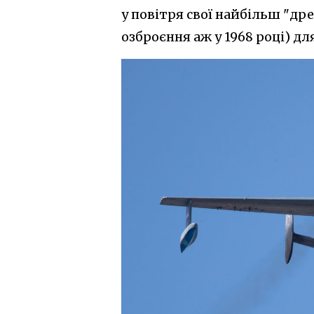
у повітря свої найбільш "др
озброєння аж у 1968 році) д