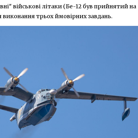
евні" військові літаки (Бе-12 був прийнятий на
ля виконання трьох ймовірних завдань.