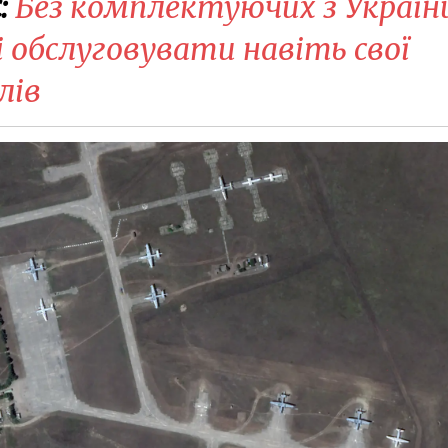
:
Без комплектуючих з Україн
і обслуговувати навіть свої
лів