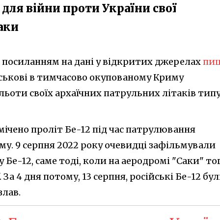
для війни проти України свої
аки
 з посиланням на дані у відкритих джерелах
пи
йськові в тимчасово окупованому Криму
льоти своїх архаїчних патрульних літаків тип
мічено проліт Бе-12 під час патрулювання
у. 9 серпня 2022 року очевидці зафільмували
у Бе-12, саме тоді, коли на аеродромі "Саки" то
 За 4 дня потому, 13 серпня, російські Бе-12 бу
злав.