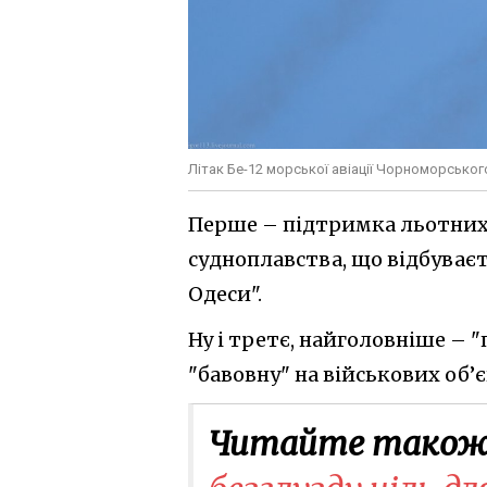
Літак Бе-12 морської авіації Чорноморсько
Перше – підтримка льотних 
судноплавства, що відбуває
Одеси".
Ну і третє, найголовніше – 
"бавовну" на військових об’
Читайте також