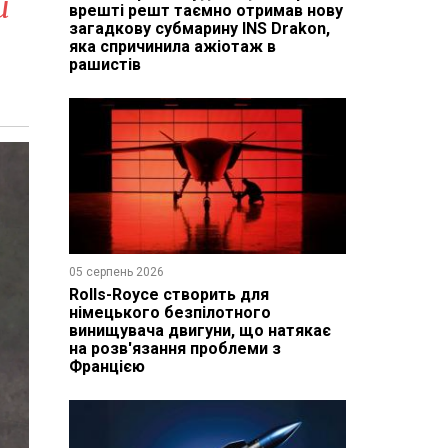
и
врешті решт таємно отримав нову
загадкову субмарину INS Drakon,
яка спричинила ажіотаж в
рашистів
05 серпень 2026
Rolls-Royce створить для
німецького безпілотного
винищувача двигуни, що натякає
на розв'язання проблеми з
Францією