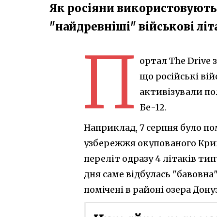
Як росіяни використовують 
"найдревніші" військові літ
П
ортал The Drive
що російські ві
активізували по
Бе-12.
Наприклад, 7 серпня було по
узбережжя окупованого Крим
переліт одразу 4 літаків тип
дня саме відбулась "бавовна".
помічені в районі озера Дону