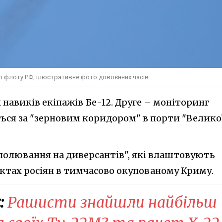
го флоту РФ, ілюстративне фото довоєнних часів
навиків екіпажів Бе-12. Друге – моніторинг
ться за "зерновим коридором" в порти "Велико
"полювання на диверсантів", які влаштовують
єктах росіян в тимчасово окупованому Криму.
:
Рашисти знайшли найбільш