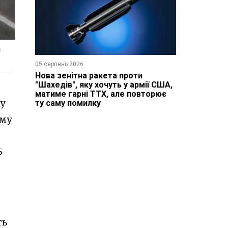
e
05 серпень 2026
Нова зенітна ракета проти
"Шахедів", яку хочуть у армії США,
матиме гарні ТТХ, але повторює
у
ту саму помилку
ому
5
ть