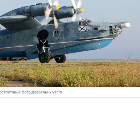
люстративне фото довоєнних часів