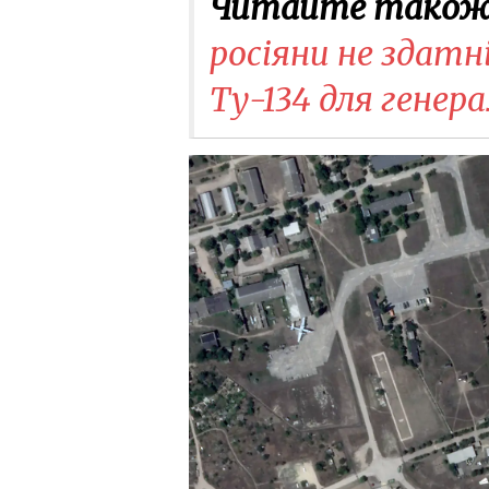
Читайте також
росіяни не здатн
Ту-134 для генера