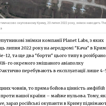
 в тимчасово окупованому Криму, 20 липня 2022 року, знімок наводить Th
ка
путникові знімки компанії Planet Labs, з яких
ць липня 2022 року на аеродромі "Кача" в Крим
Бе-12, та ще два "борти" цього типу в розібран
 318-го окремого змішаного авіаполку
актично перебувають в експлуатації лише 4-
них човнів, то пряма бойова цінність амфібій
і проти нашої країни – майже нульова. Тому, як
e, зараз російські окупанти в Криму піднімаю