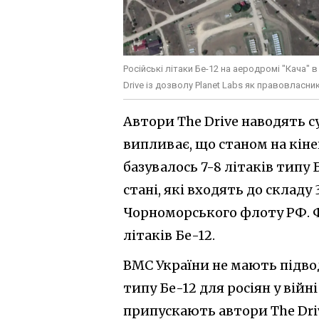
Російські літаки Бе-12 на аеродромі "Кача"
Drive із дозволу Planet Labs як правовласни
Автори The Drive наводять су
випливає, що станом на кіне
базувалось 7-8 літаків типу 
стані, які входять до складу
Чорноморського флоту РФ. Ф
літаків Бе-12.
ВМС України не мають підвод
типу Бе-12 для росіян у війн
припускають автори The Driv