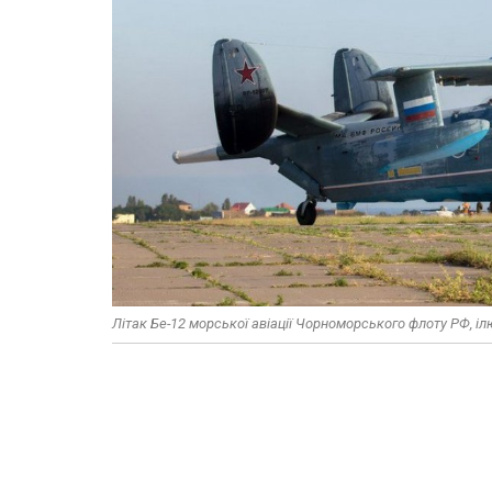
Літак Бе-12 морської авіації Чорноморського флоту РФ, і