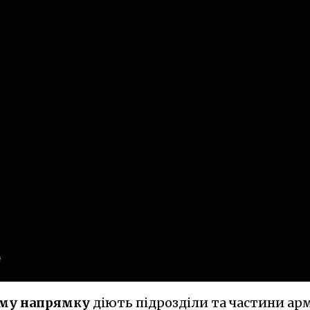
ому напрямку
діють підрозділи та частини арм