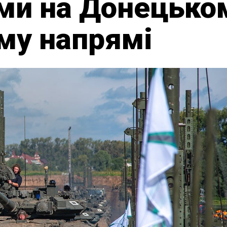
ми на Донецько
му напрямі