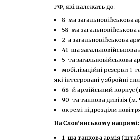
РФ, які належать до:
8-ма загальновійськова а
58-ма загальновійськова 
2-а загальновійськова арм
41-ша загальновійськова 
5-та загальновійськова ар
мобілізаційні резерви 1-г
які інтегровані у збройні си
68-й армійський корпус 
90-та танкова дивізія (м.
окремі підрозділи повітр
На Слов'янському напрямі:
1-ша танкова армія (штаб