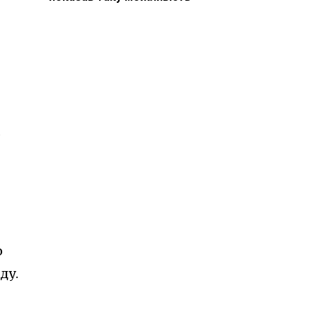
,
о
ду.