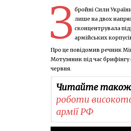
З
бройні Сили Україн
лише на двох напря
сконцентрувала підр
армійських корпусів
Про це повідомив речник Мі
Мотузяник під час брифінгу 
червня.
Читайте також
роботи високот
армії РФ