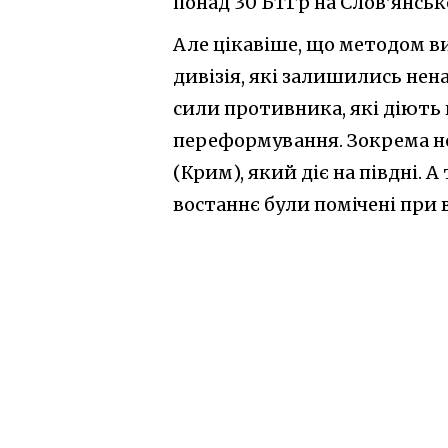
понад 30 БТГр на Слов'янськ
Але цікавіше, що методом в
дивізія, які залишились нен
сили противника, які діють 
переформування. Зокрема н
(Крим), який діє на півдні. А
востаннє були помічені при в