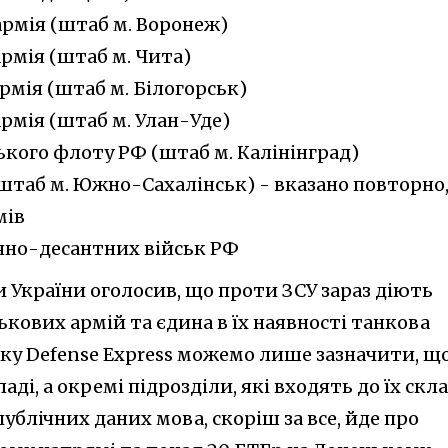
армія (штаб м. Воронеж)
армія (штаб м. Чита)
рмія (штаб м. Білогорськ)
рмія (штаб м. Улан-Уде)
ького флоту РФ (штаб м. Калінінград)
штаб м. Южно-Сахалінськ) - вказано повторно
мів
яно-десантних військ РФ
 України оголосив, що проти ЗСУ зараз діють
ькових армій та єдина в їх наявності танкова
боку Defense Express можемо лише зазначити, щ
аді, а окремі підрозділи, які входять до їх скла
публічних даних мова, скоріш за все, йде про