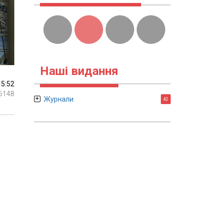
Наші видання
15:52
6148
Журнали
42