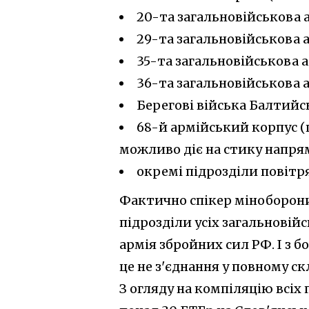
20-та загальновійськова 
29-та загальновійськова 
35-та загальновійськова а
36-та загальновійськова а
Берегові війська Балтийс
68-й армійський корпус (
можливо діє на стику напря
окремі підрозділи повітр
Фактично спікер міноборони
підрозділи усіх загальновійс
армія збройних сил РФ. І з 
це не з'єднання у повному скл
З огляду на компіляцію всіх 