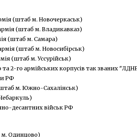
рмія (штаб м. Новочеркаськ)
армія (штаб м. Владикавказ)
ія (штаб м. Самара)
армія (штаб м. Новосибірськ)
мія (штаб м. Уссурійськ)
о та 2-го армійських корпусів так званих "ЛДНР
ли РФ
(штаб м. Южно-Сахалінськ)
 Чебаркуль)
яно-десантних військ РФ
 м. Одинцово)