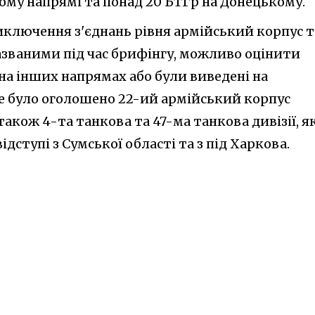
ому напрямі та понад 20 БТГр на Донецькому.
иключення з'єднань рівня армійський корпус т
азваними під час брифінгу, можливо оцінити
на інших напрямах або були виведені на
е було оголошено 22-ий армійський корпус
 також 4-та танкова та 47-ма танкова дивізії, я
ідступі з Сумської області та з під Харкова.