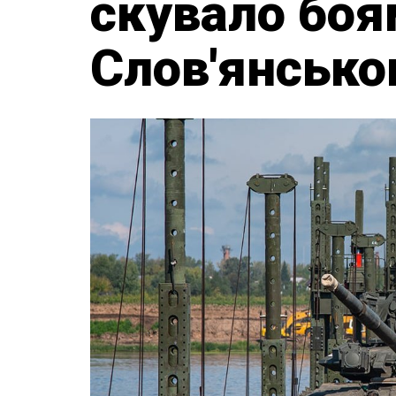
скувало боя
Слов'янсько