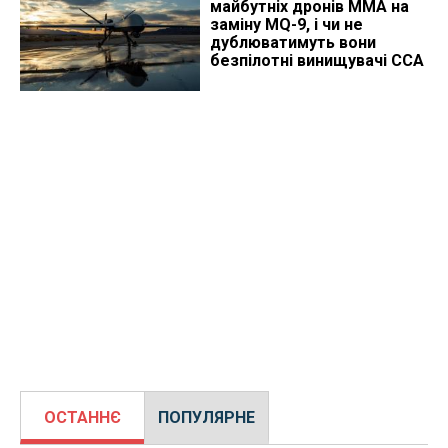
майбутніх дронів MMA на
заміну MQ-9, і чи не
дублюватимуть вони
безпілотні винищувачі CCA
ОСТАННЄ
ПОПУЛЯРНЕ