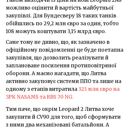
можливо оцінити й вартість майбутньої
закупівлі. Для Бундесверу 18 таких танків
обійшлись по 29,2 млн євро за один, тобто
108 можуть коштувати 3,15 млрд євро.
Саме тому не дивно, що, як зазначено в
офіційному повідомленні це буде поетапна
закупівля, що дозволить реалізувати й
заплановане посилення протиповітряної
оборони. А маємо нагадати, що Литва
активно закуповує системи ППО та лише на
одному з етапів витратила
323 млн євро на
ЗРК NASAMS та RBS 70 NG.
Тим паче, що окрім Leopard 2 Литва хоче
закупити й CV90 для того, щоб сформувати
з ними два механізовані батальйони. А