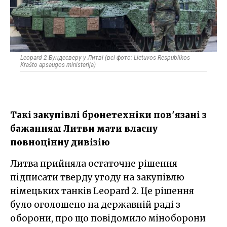
Leopard 2 Бундесверу у Литві (всі фото: Lietuvos Respublikos
Krašto apsaugos ministerija)
Такі закупівлі бронетехніки пов'язані з
бажанням Литви мати власну
повноцінну дивізію
Литва прийняла остаточне рішення
підписати тверду угоду на закупівлю
німецьких танків Leopard 2. Це рішення
було оголошено на державній раді з
оборони, про що повідомило міноборони