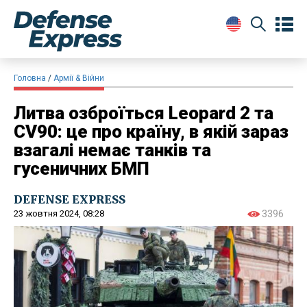
Головна
Армії & Війни
Литва озброїться Leopard 2 та
CV90: це про країну, в якій зараз
взагалі немає танків та
гусеничних БМП
DEFENSE EXPRESS
23 жовтня 2024, 08:28
3396