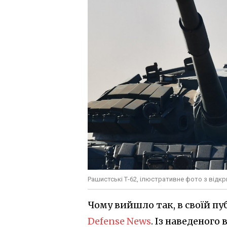
Рашистські Т-62, ілюстративне фото з відк
Чому вийшло так, в своїй п
Defense News
. Із наведеног