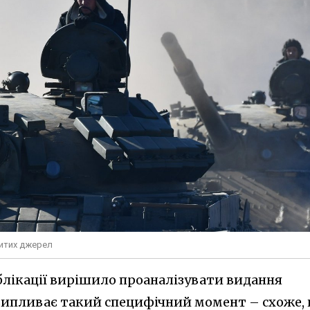
ритих джерел
ублікації вирішило проаналізувати видання
о випливає такий специфічний момент – схоже,