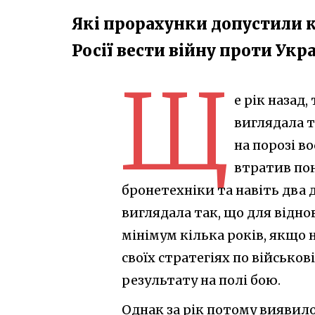
Які прорахунки допустили к
Росії вести війну проти Укр
Щ
е рік назад,
виглядала т
на порозі в
втратив пон
бронетехніки та навіть два 
виглядала так, що для відно
мінімум кілька років, якщо н
своїх стратегіях по військо
результату на полі бою.
Однак за рік потому виявило