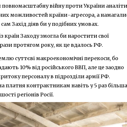
ти повномасштабну війну проти України аналіт
ьних можливостей країни-агресора, а намагали
 сам Захід діяв би у подібних умовах.
із країн Заходу змогла би наростити свої
 рази протягом року, як це вдалось РФ.
емлю суттєві макроекономічні перекоси, бо
адають 10% від російського ВВП, але це заодно
притоку персоналу в підрозділи армії РФ.
на платня контрактникам навіть у 5 раз більша
шості регіонів Росії.