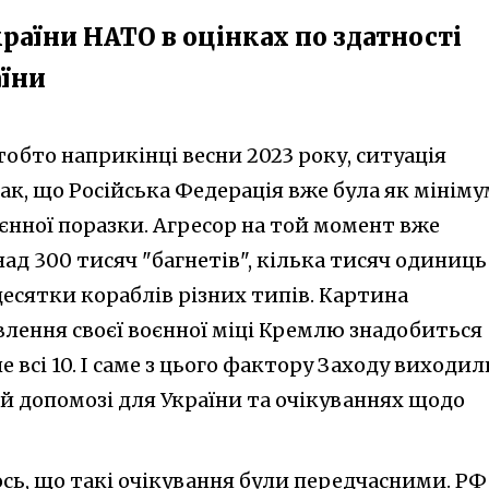
раїни НАТО в оцінках по здатності
аїни
 тобто наприкінці весни 2023 року, ситуація
ак, що Російська Федерація вже була як мініму
оєнної поразки. Агресор на той момент вже
ад 300 тисяч "багнетів", кілька тисяч одиниць
десятки кораблів різних типів. Картина
влення своєї воєнної міці Кремлю знадобиться
е всі 10. І саме з цього фактору Заходу виходил
вій допомозі для України та очікуваннях щодо
сь, що такі очікування були передчасними. РФ