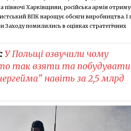
а півночі Харківщини, російська армія отриму
шистський ВПК нарощує обсяги виробництва. І 
и Заходу помилились в оцінках стратегічних
:
У Польщі озвучили чому
то так взяти та побудувати
ергейма" навіть за 2,5 млрд