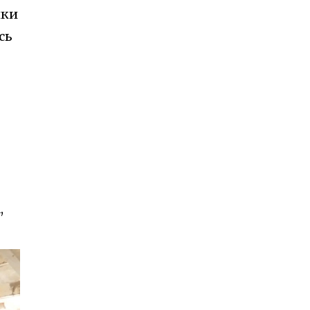
ики
сь
,