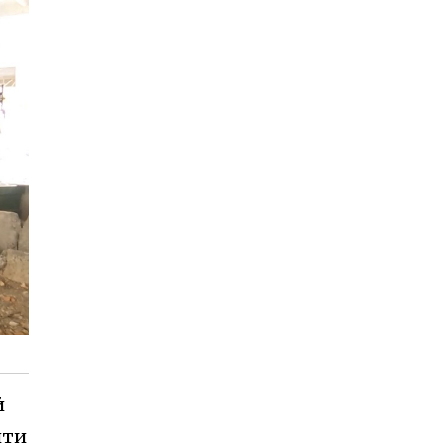
й
ити