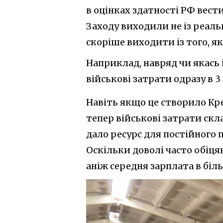
в оцінках здатності РФ вес
Заходу виходили не із реал
скоріше виходити із того, як
Наприклад, навряд чи якась 
військові затрати одразу в 3
Навіть якщо це створило Кр
тепер військові затрати скл
дало ресурс для постійного 
Оскільки доволі часто обіця
аніж середня зарплата в біль