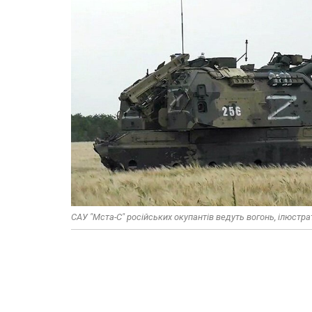
САУ "Мста-С" російських окупантів ведуть вогонь, ілюстр