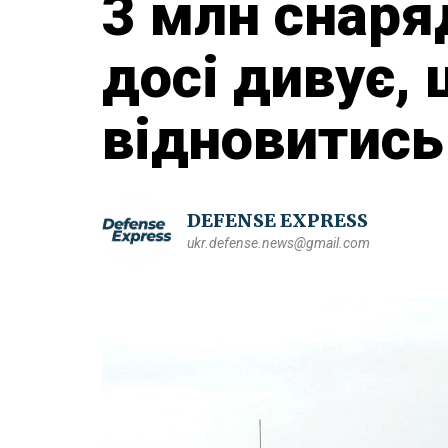
3 млн снаряд
досі дивує,
відновитись
DEFENSE EXPRESS
ukr.defense.news@gmail.com