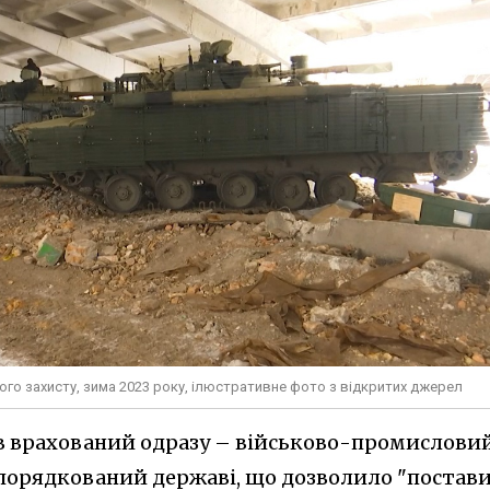
го захисту, зима 2023 року, ілюстративне фото з відкритих джерел
в врахований одразу – військово-промислови
порядкований державі, що дозволило "постав