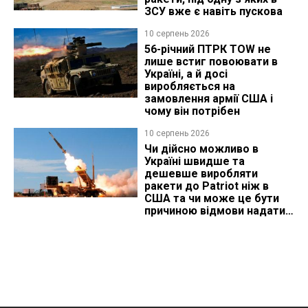
ЗСУ вже є навіть пускова
10 серпень 2026
56-річний ПТРК TOW не
лише встиг повоювати в
Україні, а й досі
виробляється на
замовлення армії США і
чому він потрібен
10 серпень 2026
Чи дійсно можливо в
Україні швидше та
дешевше виробляти
ракети до Patriot ніж в
США та чи може це бути
причиною відмови надати
ліцензію