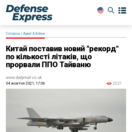
Головна
Армії & Війни
Китай поставив новий "рекорд"
по кількості літаків, що
прорвали ППО Тайваню
www.dailymail.co.uk
04 жовтня 2021, 17:06
2531