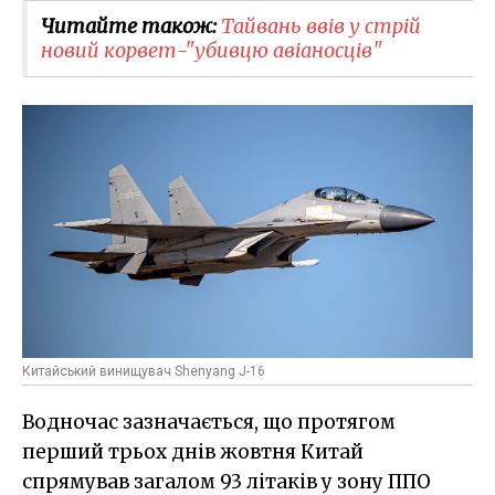
Читайте також:
Тайвань ввів у стрій
новий корвет-"убивцю авіаносців"
Китайський винищувач Shenyang J-16
Водночас зазначається, що протягом
перший трьох днів жовтня Китай
спрямував загалом 93 літаків у зону ППО