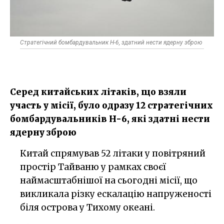
Стратегічний бомбардувальник H-6, здатний нести ядерну зброю
Серед китайських літаків, що взяли
участь у місії, було одразу 12 стратегічних
бомбардувальників H-6, які здатні нести
ядерну зброю
Китай спрямував 52 літаки у повітряний
простір Тайваню у рамках своєї
наймасштабнішої на сьогодні місії, що
викликала різку ескалацію напруженості
біля острова у Тихому океані.