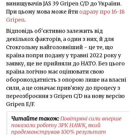
винищувачів JAS 39 Gripen C/D до України.
При цьому мова може йти
одразу про 16-18
Gripen
.
Відповідь об'єктивно залежить від
декількох факторів, а один з них, й для
Стокгольму найголовніший - це те, що
країна попри подану у травні 2022 року у
заявку, ще не прийняли до НАТО. Без цього
країна логічно має оцінювати свою
обороноздатність з опорою лише на власні
сили, а це означає прив'язку до процесу з
переозброєння з Gripen C/D на нову версію
Gripen E/F.
Читайте також:
Повітряні сили вперше
показали роботу ЗРК HAWK, який
продемонстрував 100% результат