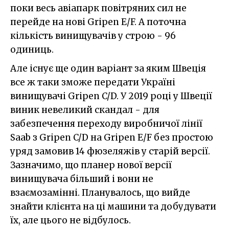
поки весь авіапарк повітряних сил не
перейде на нові Gripen E/F. А поточна
кількість винищувачів у строю - 96
одиниць.
Але існує ще один варіант за яким Швеція
все ж таки зможе передати Україні
винищувачі Gripen C/D. У 2019 році у Швеції
виник невеликий скандал - для
забезпечення переходу виробничої лінії
Saab з Gripen C/D на Gripen E/F без простою
уряд замовив 14 фюзеляжів у старій версії.
Зазначимо, що планер нової версії
винищувача більший і вони не
взаємозамінні. Планувалось, що вийде
знайти клієнта на ці машини та добудувати
їх, але цього не відбулось.