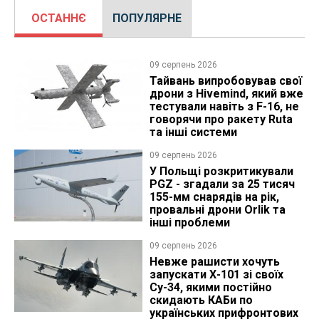
ОСТАННЄ
ПОПУЛЯРНЕ
09 серпень 2026
Тайвань випробовував свої
дрони з Hivemind, який вже
тестували навіть з F-16, не
говорячи про ракету Ruta
та інші системи
09 серпень 2026
У Польщі розкритикували
PGZ - згадали за 25 тисяч
155-мм снарядів на рік,
провальні дрони Orlik та
інші проблеми
09 серпень 2026
Невже рашисти хочуть
запускати Х-101 зі своїх
Су-34, якими постійно
скидають КАБи по
українських прифронтових