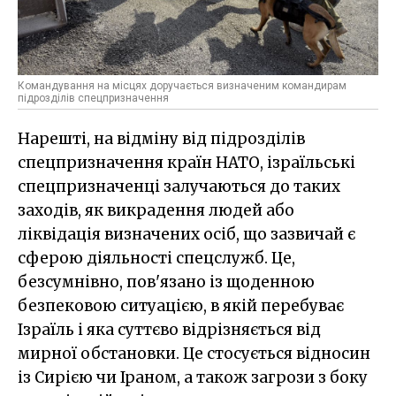
Командування на місцях доручається визначеним командирам
підрозділів спецпризначення
Нарешті, на відміну від підрозділів
спецпризначення країн НАТО, ізраїльські
спецпризначенці залучаються до таких
заходів, як викрадення людей або
ліквідація визначених осіб, що зазвичай є
сферою діяльності спецслужб. Це,
безсумнівно, пов'язано із щоденною
безпековою ситуацією, в якій перебуває
Ізраїль і яка суттєво відрізняється від
мирної обстановки. Це стосується відносин
із Сирією чи Іраном, а також загрози з боку