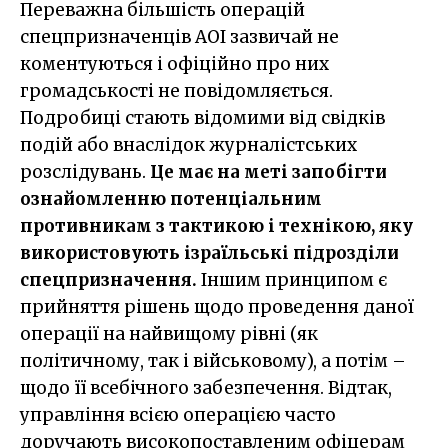
Переважна більшість операцій
спецпризначенців АОІ зазвичай не
коментуються і офіційно про них
громадськості не повідомляється.
Подробиці стають відомими від свідків
подій або внаслідок журналістських
розслідувань.
Це має на меті запобігти
ознайомленню потенціальним
противникам з тактикою і технікою, яку
використовують ізраїльські підрозділи
спецпризначення.
Іншим принципом є
прийняття рішень щодо проведення даної
операції на найвищому рівні (як
політичному, так і військовому), а потім –
щодо її всебічного забезпечення. Відтак,
управління всією операцією часто
доручають високопоставленим офіцерам