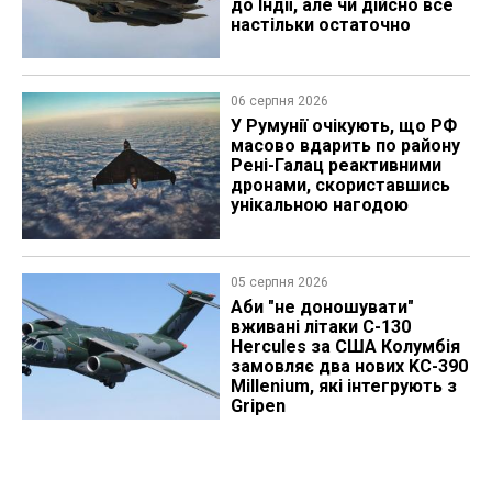
до Індії, але чи дійсно все
настільки остаточно
06 серпня 2026
У Румунії очікують, що РФ
масово вдарить по району
Рені-Галац реактивними
дронами, скориставшись
унікальною нагодою
05 серпня 2026
Аби "не доношувати"
вживані літаки C-130
Hercules за США Колумбія
замовляє два нових KC-390
Millenium, які інтегрують з
Gripen