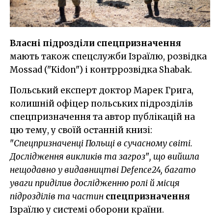
Власні підрозділи
спецпризначення
мають також спецслужби Ізраїлю, розвідка
Mossad ("Kidon") і контррозвідка Shabak.
Польський експерт доктор Марек Грига,
колишній офіцер польських підрозділів
спецпризначення та автор публікацій на
цю тему, у своїй останній книзі:
"
Спецпризначенці Польщі в сучасному світі.
Дослідження викликів та загроз
"
, що вийшла
нещодавно у видавництві Defence24, багато
уваги приділив дослідженню ролі й місця
підрозділів та частин
спецпризначення
Ізраїлю у системі оборони країни.