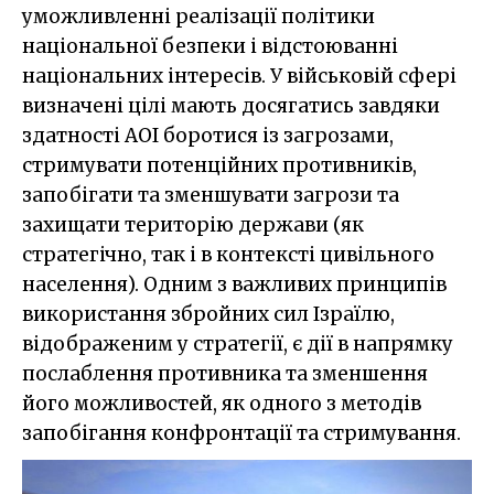
уможливленні реалізації політики
національної безпеки і відстоюванні
національних інтересів. У військовій сфері
визначені цілі мають досягатись завдяки
здатності АОІ боротися із загрозами,
стримувати потенційних противників,
запобігати та зменшувати загрози та
захищати територію держави (як
стратегічно, так і в контексті цивільного
населення). Одним з важливих принципів
використання збройних сил Ізраїлю,
відображеним у стратегії, є дії в напрямку
послаблення противника та зменшення
його можливостей, як одного з методів
запобігання конфронтації та стримування.