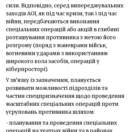
сили. Відповідно, серед випереджувальних
заходів АОІ, як під час кризи, так і під час
війни, передбачаються виконання
спеціальних операцій або акцій в глибині
розташування противника з метою його
розгрому (поряд з маневрами військ,
вогневими ударами з використанням
широкого кола засобів, операцій у
кіберпросторі).
У зв’язку із зазначеним, планується
розвивати можливості підрозділів та
частин спецпризначення щодо проведення
масштабних спеціальних операцій проти
угруповань противника шляхом:
-планування та проведення спеціальних
операцій на театрах війни та в районах