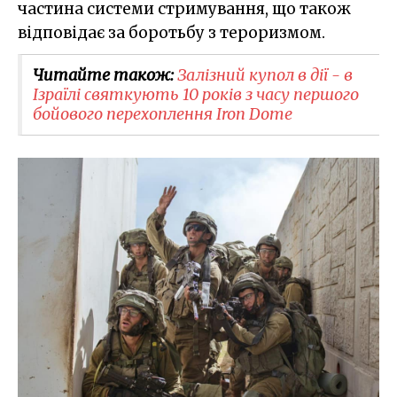
частина системи стримування, що також
відповідає за боротьбу з тероризмом.
Читайте також:
Залізний купол в дії - в
Ізраїлі святкують 10 років з часу першого
бойового перехоплення Iron Dome