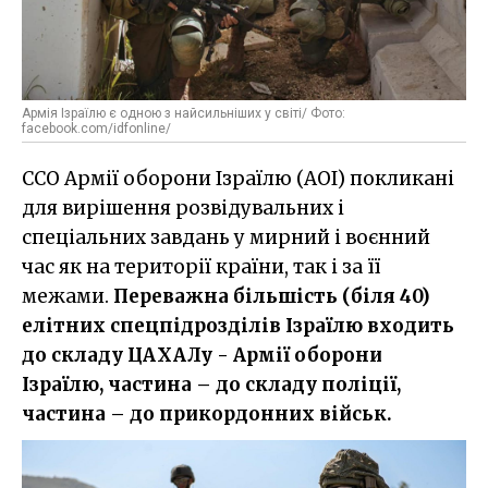
Армія Ізраїлю є одною з найсильніших у світі/ Фото:
facebook.com/idfonline/
ССО Армії оборони Ізраїлю (АОІ) покликані
для вирішення розвідувальних і
спеціальних завдань у мирний і воєнний
час як на території країни, так і за її
межами.
Переважна більшість (біля 40)
елітних спецпідрозділів Ізраїлю входить
до складу ЦАХАЛу - Армії оборони
Ізраїлю, частина – до складу поліції,
частина – до прикордонних військ.