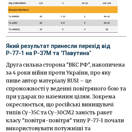
Який результат принесли перехід від
Р-77-1 на Р-37М та "Павутина"
Друга сильна сторона "ВКС РФ", накопичена
за 4 роки війни проти України, про яку
пише автор матеріалу RUSI – це
спроможності у веденні повітряного бою та
при ударах по наземним цілям. Зокрема
окреслюється, що російські винищувачі
типів Су-35С та Су-30СМ2 замість ракет
класу "повітря-повітря" типу Р-77-1 почали
використовувати потужніші та