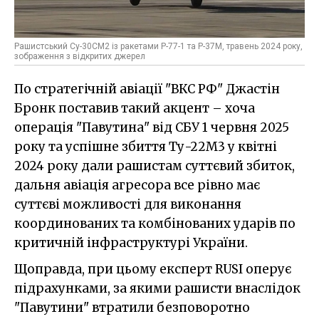
Рашистський Су-30СМ2 із ракетами Р-77-1 та Р-37М, травень 2024 року,
зображення з відкритих джерел
По стратегічній авіації "ВКС РФ" Джастін
Бронк поставив такий акцент – хоча
операція "Павутина" від СБУ 1 червня 2025
року та успішне збиття Ту-22М3 у квітні
2024 року дали рашистам суттєвий збиток,
дальня авіація агресора все рівно має
суттєві можливості для виконання
координованих та комбінованих ударів по
критичній інфраструктурі України.
Щоправда, при цьому експерт RUSI оперує
підрахунками, за якими рашисти внаслідок
"Павутини" втратили безповоротно