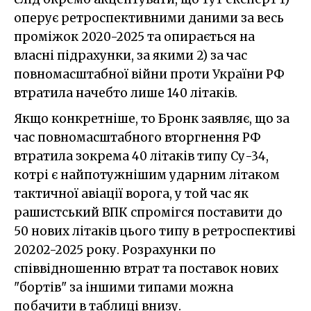
оперує ретроспективними даними за весь
проміжок 2020-2025 та опирається на
власні підрахунки, за якими 2) за час
повномасштабної війни проти України РФ
втратила начебто лише 140 літаків.
Якщо конкретніше, то Бронк заявляє, що за
час повномасштабного вторгнення РФ
втратила зокрема 40 літаків типу Су-34,
котрі є найпотужнішим ударним літаком
тактичної авіації ворога, у той час як
рашистський ВПК спромігся поставити до
50 нових літаків цього типу в ретроспективі
20202-2025 року. Розрахунки по
співвідношенню втрат та поставок нових
"бортів" за іншими типами можна
побачити в таблиці внизу.