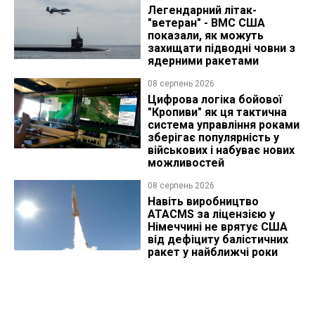
Легендарний літак-
"ветеран" - ВМС США
показали, як можуть
захищати підводні човни з
ядерними ракетами
08 серпень 2026
Цифрова логіка бойової
"Кропиви" як ця тактична
система управління роками
зберігає популярність у
військових і набуває нових
можливостей
08 серпень 2026
Навіть виробництво
ATACMS за ліцензією у
Німеччині не врятує США
від дефіциту балістичних
ракет у найближчі роки