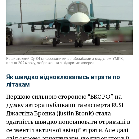
Рашистський Су-34 із керованими авіабомбами з модулем УМПК,
весна 2024 року, зображення з відкритих джерел
Як швидко відновлювались втрати по
літакам
Першою сильною стороною "ВКС РФ", на
думку автора публікації та експерта RUSI
Джастіна Бронка (Justin Bronk) стала
здатність швидко поповнювати отримані в
сегменті тактичної авіації втрати. Але далі
слід окремо акцентувати, що тут експерт 1)