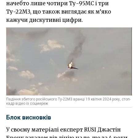
начебто лише чотири Ту-95МС і три
Ту-22М3, що також виглядає як м’яко
кажучи дискутивні цифри.
Падіння збитого російського Ту-22М3 вранці 19 квітня 2024 року, стоп-
кадр відео із соцмереж
Блок висновків
У своєму матеріалі експерт RUSI Джастін
Бронк загалом вів лінію на те, що за 4 роки