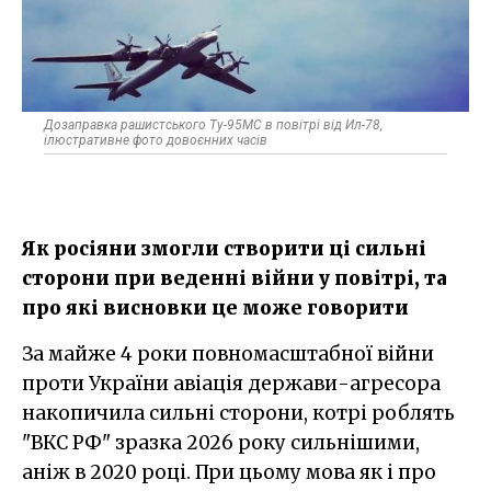
Дозаправка рашистського Ту-95МС в повітрі від Ил-78,
ілюстративне фото довоєнних часів
Як росіяни змогли створити ці сильні
сторони при веденні війни у повітрі, та
про які висновки це може говорити
За майже 4 роки повномасштабної війни
проти України авіація держави-агресора
накопичила сильні сторони, котрі роблять
"ВКС РФ" зразка 2026 року сильнішими,
аніж в 2020 році. При цьому мова як і про