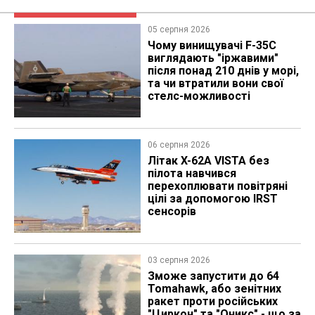
05 серпня 2026
Чому винищувачі F-35C
виглядають "іржавими"
після понад 210 днів у морі,
та чи втратили вони свої
стелс-можливості
06 серпня 2026
Літак X-62A VISTA без
пілота навчився
перехоплювати повітряні
цілі за допомогою IRST
сенсорів
03 серпня 2026
Зможе запустити до 64
Tomahawk, або зенітних
ракет проти російських
"Циркон" та "Оникс" - що за