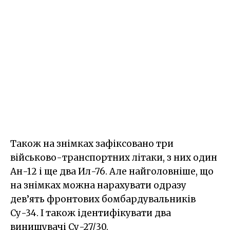
Також на знімках зафіксовано три
військово-транспортних літаки, з них один
Ан-12 і ще два Ил-76. Але найголовніше, що
на знімках можна нарахувати одразу
дев’ять фронтових бомбардувальників
Су-34. І також ідентифікувати два
винищувачі Су-27/30.