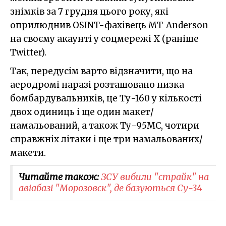
знімків за 7 грудня цього року, які
оприлюднив OSINT-фахівець MT_Anderson
на своєму акаунті у соцмережі X (раніше
Twitter).
Так, передусім варто відзначити, що на
аеродромі наразі розташовано низка
бомбардувальників, це Ту-160 у кількості
двох одиниць і ще один макет/
намальований, а також Ту-95МС, чотири
справжніх літаки і ще три намальованих/
макети.
Читайте також:
ЗСУ вибили "страйк" на
авіабазі "Морозовск", де базуються Су-34