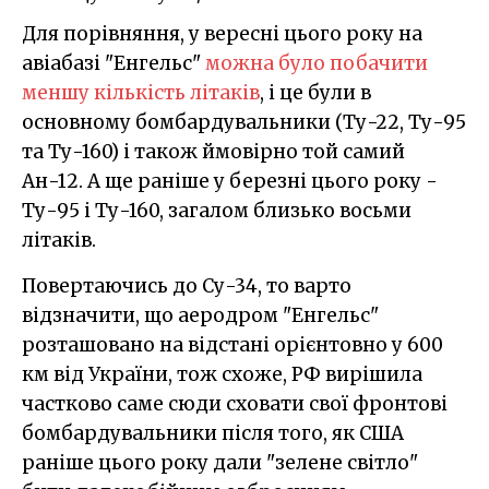
Для порівняння, у вересні цього року на
авіабазі "Енгельс"
можна було побачити
меншу кількість літаків
, і це були в
основному бомбардувальники (Ту-22, Ту-95
та Ту-160) і також ймовірно той самий
Ан-12. А ще раніше у березні цього року -
Ту-95 і Ту-160, загалом близько восьми
літаків.
Повертаючись до Су-34, то варто
відзначити, що аеродром "Енгельс"
розташовано на відстані орієнтовно у 600
км від України, тож схоже, РФ вирішила
частково саме сюди сховати свої фронтові
бомбардувальники після того, як США
раніше цього року дали "зелене світло"