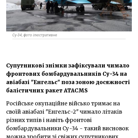
Су-34, фото ілюстративне
Супутникові знімки зафіксували чимало
фронтових бомбардувальників Су-34 на
авіабазі "Енгельс" поза зоною досяжності
балістичних ракет ATACMS
Російське окупаційне військо тримає на
своїй авіабазі "Енгельс-2" чимало літаків
різних типів і навіть фронтові
бомбардувальники Су-34 - такий висновок
можна зробити зі свіжих супутникових