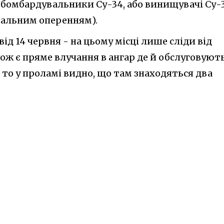
 бомбардувальники Су-34, або винищувачі Су-
нтальним оперенням).
ід 14 червня - на цьому місці лише сліди від
ож є пряме влучання в ангар де й обслуговуют
 то у проламі видно, що там знаходяться два