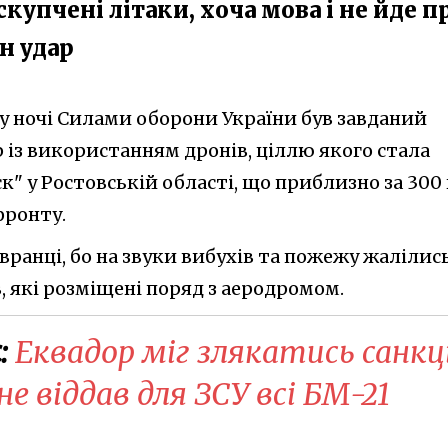
 скупчені літаки, хоча мова і не йде п
н удар
, у ночі Силами оборони України був завданий
 із використанням дронів, ціллю якого стала
к" у Ростовській області, що приблизно за 300
фронту.
 вранці, бо на звуки вибухів та пожежу жалілис
 які розміщені поряд з аеродромом.
:
Еквадор міг злякатись санкц
не віддав для ЗСУ всі БМ-21