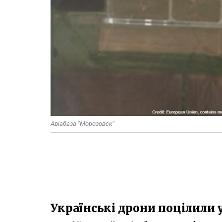
Авіабаза "Морозовск"
Українські дрони поцілили 