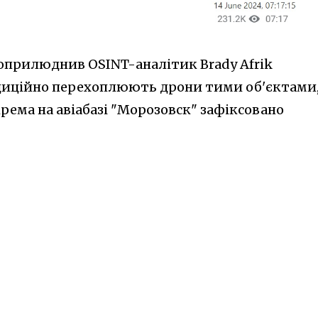
 оприлюднив OSINT-аналітик Brady Afrik
диційно перехоплюють дрони тими об'єктами
крема на авіабазі "Морозовск" зафіксовано