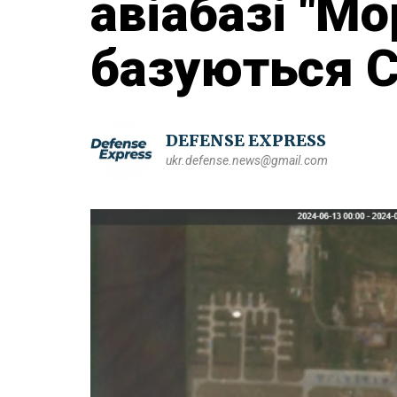
авіабазі "Мо
базуються 
DEFENSE EXPRESS
ukr.defense.news@gmail.com