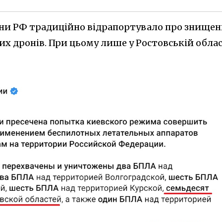
рони РФ традиційно відрапортувало про знище
их дронів. При цьому лише у Ростовській облас