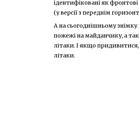
ідентифіковані як фронтові
(у версії з переднім горизо
А на сьогоднішньому знімку в
пожежі на майданчику, а так
літаки. І якщо придивитися,
літаки.