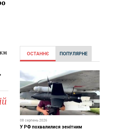
ро
 км
ОСТАННЄ
ПОПУЛЯРНЕ
ь
ій
08 серпень 2026
У РФ похвалилися зенітним