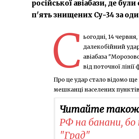
російської авіабази, де були
п'ять знищених Су-34 за оди
С
ьогодні, 14 червня
далекобійний удар
авіабаза "Морозовс
від поточної лінії 
Про це удар стало відомо ще
мешканці населених пунктів,
Читайте також
РФ на банани, бо 
"Град"