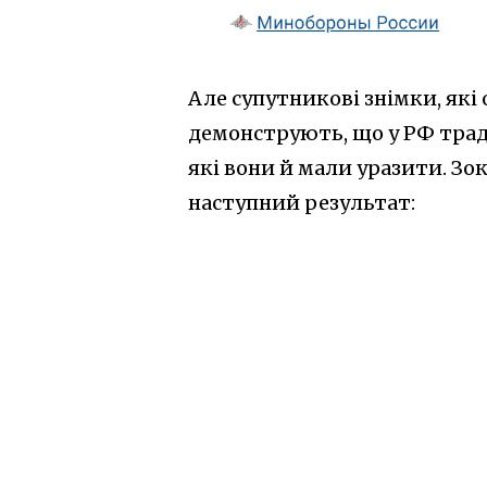
Але супутникові знімки, які
демонструють, що у РФ тра
які вони й мали уразити. Зо
наступний результат: