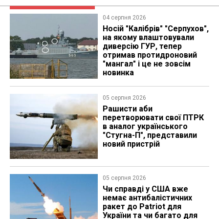
04 серпня 2026
Носій "Калібрів" "Серпухов",
на якому влаштовували
диверсію ГУР, тепер
отримав протидроновий
"мангал" і це не зовсім
новинка
05 серпня 2026
Рашисти аби
перетворювати свої ПТРК
в аналог українського
"Стугна-П", представили
новий пристрій
05 серпня 2026
Чи справді у США вже
немає антибалістичних
ракет до Patriot для
України та чи багато для