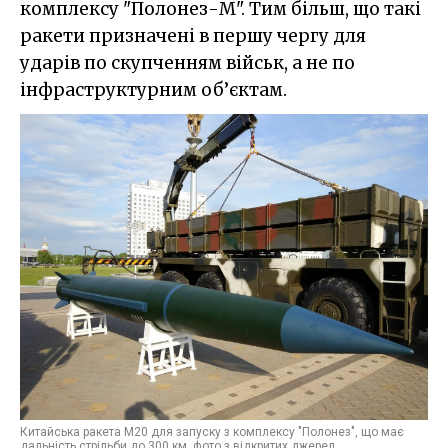
комплексу "Полонез-М". Тим більш, що такі
ракети призначені в першу чергу для
ударів по скупченням військ, а не по
інфраструктурним об’єктам.
Китайська ракета М20 для запуску з комплексу "Полонез", що має
дальність стрільби до 300 км, фото з відкритих джерел