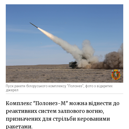
Пуск ракети білоруського комплексу "Полонез", фото з відкритих
джерел
Комплекс "Полонез-М" можна віднести до
реактивних систем залпового вогню,
призначених для стрільби керованими
ракетами.