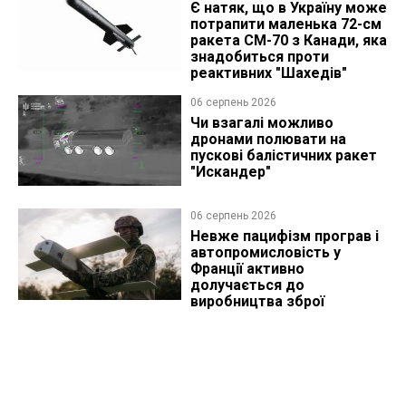
Є натяк, що в Україну може
потрапити маленька 72-см
ракета CM-70 з Канади, яка
знадобиться проти
реактивних "Шахедів"
06 серпень 2026
Чи взагалі можливо
дронами полювати на
пускові балістичних ракет
"Искандер"
06 серпень 2026
Невже пацифізм програв і
автопромисловість у
Франції активно
долучається до
виробництва зброї