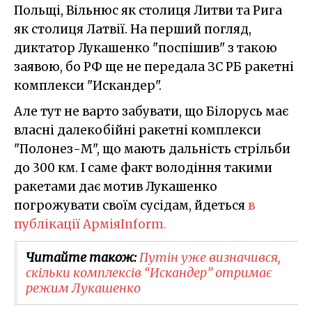
Польщі, Вільнюс як столиця Литви та Рига
як столиця Латвії. На перший погляд,
диктатор Лукашенко "поспішив" з такою
заявою, бо РФ ще не передала ЗС РБ ракетні
комплекси "Искандер".
Але тут не варто забувати, що Білорусь має
власні далекобійні ракетні комплекси
"Полонез-М", що мають дальність стрільби
до 300 км. І саме факт володіння такими
ракетами дає мотив Лукашенко
погрожувати своїм сусідам, йдеться
в
публікації АрміяInform.
Читайте також:
Путін уже визначився,
скільки комплексів “Искандер” отримає
режим Лукашенко