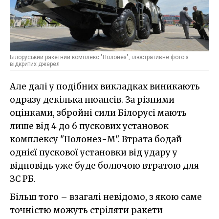
Білоруський ракетний комплекс "Полонез", ілюстративне фото з
відкритих джерел
Але далі у подібних викладках виникають
одразу декілька нюансів. За різними
оцінками, збройні сили Білорусі мають
лише від 4 до 6 пускових установок
комплексу "Полонез-М". Втрата бодай
однієї пускової установки від удару у
відповідь уже буде болючою втратою для
ЗС РБ.
Більш того – взагалі невідомо, з якою саме
точністю можуть стріляти ракети