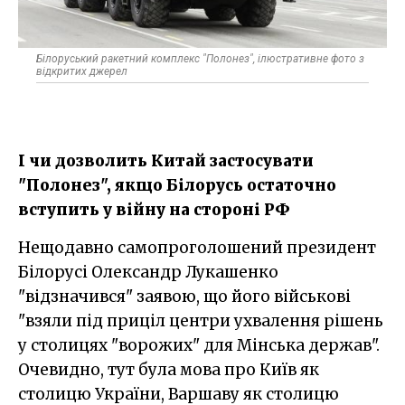
Білоруський ракетний комплекс "Полонез", ілюстративне фото з
відкритих джерел
І чи дозволить Китай застосувати
"Полонез", якщо Білорусь остаточно
вступить у війну на стороні РФ
Нещодавно самопроголошений президент
Білорусі Олександр Лукашенко
"відзначився" заявою, що його військові
"взяли під приціл центри ухвалення рішень
у столицях "ворожих" для Мінська держав".
Очевидно, тут була мова про Київ як
столицю України, Варшаву як столицю