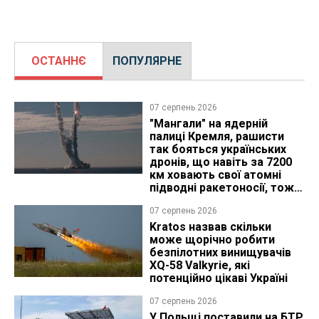
ОСТАННЄ
ПОПУЛЯРНЕ
07 серпень 2026
"Мангали" на ядерній
палиці Кремля, рашисти
так бояться українських
дронів, що навіть за 7200
км ховають свої атомні
підводні ракетоносії, тож
що видно з космосу
07 серпень 2026
Kratos назвав скільки
може щорічно робити
безпілотних винищувачів
XQ-58 Valkyrie, які
потенційно цікаві Україні
07 серпень 2026
У Польщі поставили на БТР