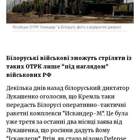
Російські ОТРК "Іскандер" в Білорусі, фото з відкритих джерел
Білоруські військові зможуть стріляти із
таких ОТРК лише “під наглядом”
військових РФ
Декілька днів назад білоруський диктатор
Лукашенко оголосив, що Кремль таки
передасть Білорусі оперативно-тактичні
ракетні комплекси “Искандер-М”. Це була
уже третя за останні два місяці заява від
Лукашенка, що росіяни дадуть йому
“Іскандери”. Втім, як стало відомо Defense