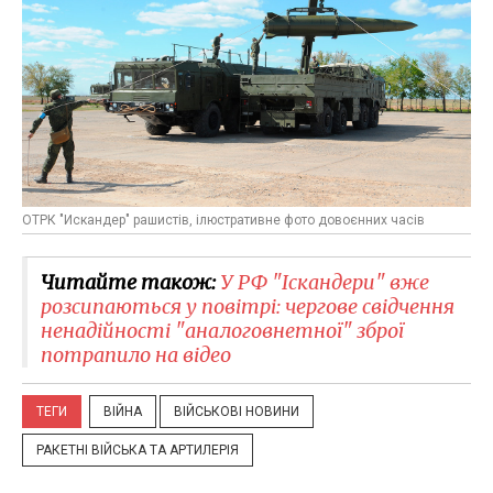
ОТРК "Искандер" рашистів, ілюстративне фото довоєнних часів
Читайте також:
У РФ "Іскандери" вже
розсипаються у повітрі: чергове свідчення
ненадійності "аналоговнетної" зброї
потрапило на відео
ТЕГИ
ВІЙНА
ВІЙСЬКОВІ НОВИНИ
РАКЕТНІ ВІЙСЬКА ТА АРТИЛЕРІЯ