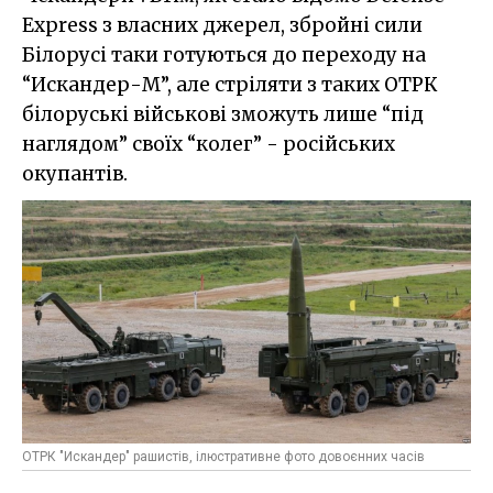
Express з власних джерел, збройні сили
Білорусі таки готуються до переходу на
“Искандер-М”, але стріляти з таких ОТРК
білоруські військові зможуть лише “під
наглядом” своїх “колег” - російських
окупантів.
ОТРК "Искандер" рашистів, ілюстративне фото довоєнних часів