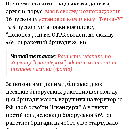
Почнемо з такого - за деякими даними,
армія Білорусі
має в своєму розпорядженні
36 пускових
установок комплексу “Точка-У”
та 4 пускові установки комплексу
“Полонез”, і ці всі ОТРК зведені до складу
465-ої ракетної бригади ЗС РБ.
Читайте також:
Рашисти ударили по
Харкову "Іскандером", здатним ставити
теплові пастки (фото)
За поточними даними, близько двох
десятків білоруських ракетників зі складу
цієї бригади мають вирушити на територію
РФ, щоб освоїти “Іскандери”. А в пункті
постійної дислокації білоруської 465-ої
ракетної бригади начебто уже стартувало