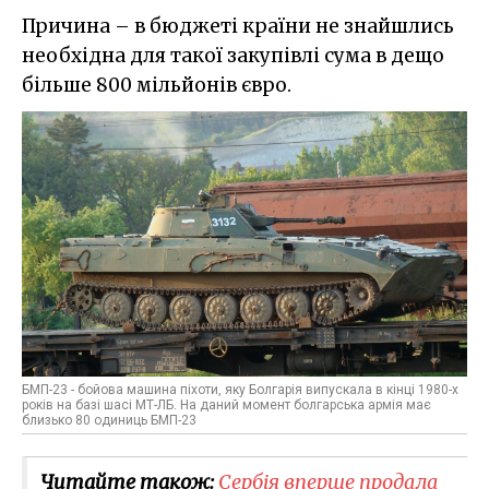
Причина – в бюджеті країни не знайшлись
необхідна для такої закупівлі сума в дещо
більше 800 мільйонів євро.
БМП-23 - бойова машина піхоти, яку Болгарія випускала в кінці 1980-х
років на базі шасі МТ-ЛБ. На даний момент болгарська армія має
близько 80 одиниць БМП-23
Читайте також:
Сербія вперше продала