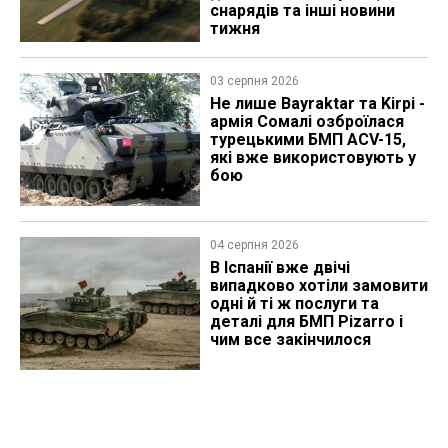
снарядів та інші новини
тижня
03 серпня 2026
Не лише Bayraktar та Kirpi -
армія Сомалі озброїлася
турецькими БМП ACV-15,
які вже використовують у
бою
04 серпня 2026
В Іспанії вже двічі
випадково хотіли замовити
одні й ті ж послуги та
деталі для БМП Pizarro і
чим все закінчилося