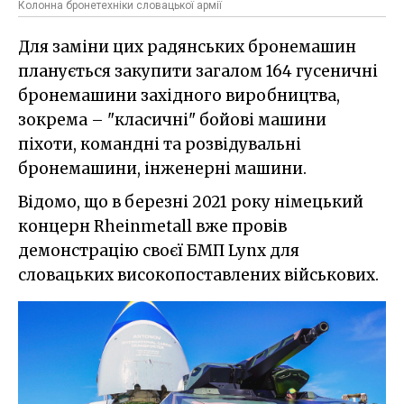
Колонна бронетехніки словацької армії
Для заміни цих радянських бронемашин
планується закупити загалом 164 гусеничні
бронемашини західного виробництва,
зокрема – "класичні" бойові машини
піхоти, командні та розвідувальні
бронемашини, інженерні машини.
Відомо, що в березні 2021 року німецький
концерн Rheinmetall вже провів
демонстрацію своєї БМП Lynx для
словацьких високопоставлених військових.