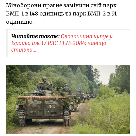
Міноборони прагне замінити свій парк
БМП-1 в 148 одиниць та парк БМП-2 в 91
одиницю.
Читайте також:
Словаччина купує у
Ізраїлю аж 17 РЛС ELM-2084​: навіщо
стільки...