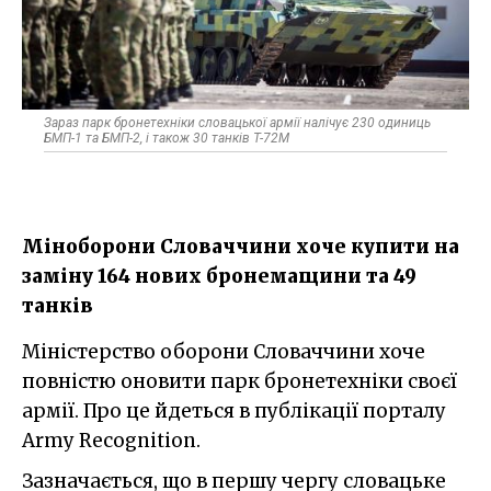
Зараз парк бронетехніки словацької армії налічує 230 одиниць
БМП-1 та БМП-2, і також 30 танків T-72M
Міноборони Словаччини хоче купити на
заміну 164 нових бронемащини та 49
танків
Міністерство оборони Словаччини хоче
повністю оновити парк бронетехніки своєї
армії. Про це йдеться в публікації порталу
Army Recognition.
Зазначається, що в першу чергу словацьке