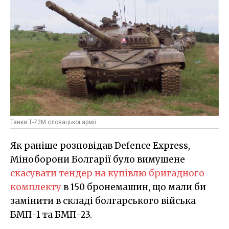
Танки Т-72М словацької армії
Як раніше розповідав Defence Express,
Міноборони Болгарії було вимушене
скасувати тендер на купівлю бригадного
комплекту
в 150 бронемашин, що мали би
замінити в складі болгарського війська
БМП-1 та БМП-23.