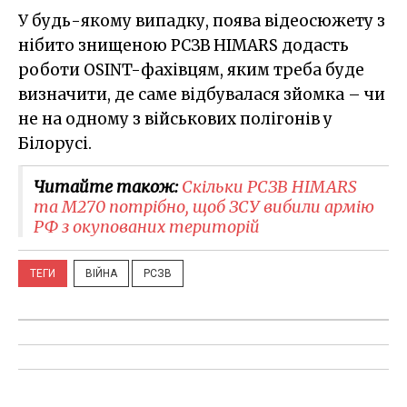
У будь-якому випадку, поява відеосюжету з
нібито знищеною РСЗВ HIMARS додасть
роботи OSINT-фахівцям, яким треба буде
визначити, де саме відбувалася зйомка – чи
не на одному з військових полігонів у
Білорусі.
Читайте також:
Скільки РСЗВ HIMARS
та M270 потрібно, щоб ЗСУ вибили армію
РФ з окупованих територій
ТЕГИ
ВІЙНА
РСЗВ