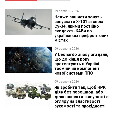
09 серпень 2026
Невже рашисти хочуть
запускати Х-101 зі своїх
Су-34, якими постійно
скидають КАБи по
українських прифронтових
містах
09 серпень 2026
У Leonardo знову згадали,
що до кінця року
протестують в Україні
таємничий компонент
нової системи ППО
09 серпень 2026
Як зробити так, щоб НРК
діяв без перешкод, або
деякі аспекти живучості з
огляду на властивості
рухомості та прохідності