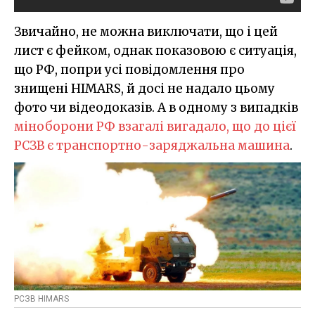
Звичайно, не можна виключати, що і цей
лист є фейком, однак показовою є ситуація,
що РФ, попри усі повідомлення про
знищені HIMARS, й досі не надало цьому
фото чи відеодоказів. А в одному з випадків
міноборони РФ взагалі вигадало, що до цієї
РСЗВ є транспортно-заряджальна машина
.
РСЗВ HIMARS