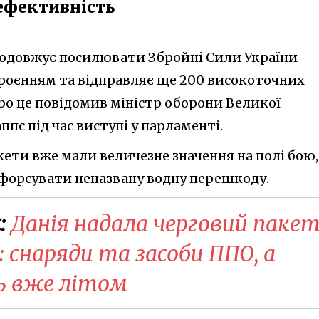
ефективність
родовжує посилювати Збройні Сили України
роєнням та відправляє ще 200 високоточних
Про це повідомив міністр оборони Великої
пс під час виступі у парламенті.
акети вже мали величезне значення на полі бою,
форсувати неназвану водну перешкоду.
:
Данія надала черговий паке
: снаряди та засоби ППО, а
ть вже літом