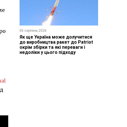
ме
про
06 серпень 2026
Як ще Україна може долучитися
до виробництва ракет до Patriot
окрім збірки та які переваги і
недоліки у цього підходу
ual
ад