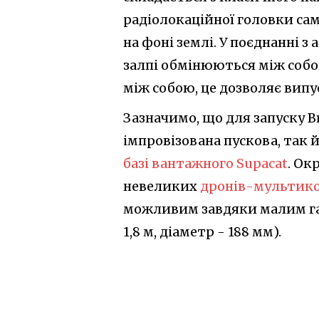
радіолокаційної головки сам
на фоні землі. У поєднанні 
залпі обмінюються між собо
між собою, це дозволяє випу
Зазначимо, що для запуску 
імпровізована пускова, так 
базі вантажного Supacat
. Ок
невеликих
дронів-мультико
можливим завдяки малим габ
1,8 м, діаметр - 188 мм).