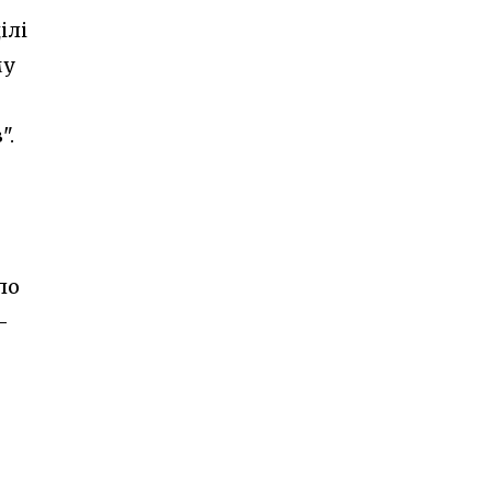
ілі
му
".
ло
-