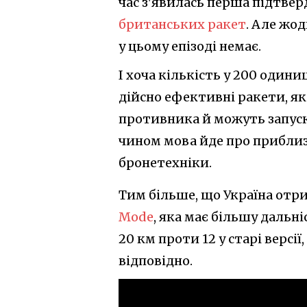
час з'явилась перша підтве
британських ракет
. Але жо
у цьому епізоді немає.
І хоча кількість у 200 одини
дійсно ефективні ракети, я
противника й можуть запуск
чином мова йде про приблиз
бронетехніки.
Тим більше, що Україна отр
Mode
, яка має більшу дальн
20 км проти 12 у старі версії
відповідно.