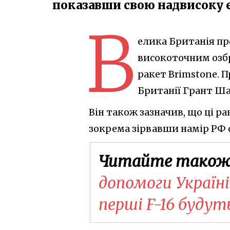
показавши свою надвисоку 
В
елика Британія п
високоточним озб
ракет Brimstone. 
Британії Грант Шап
Він також зазначив, що ці р
зокрема зірвавши намір РФ 
Читайте також
допомоги Україні
перші F-16 буду