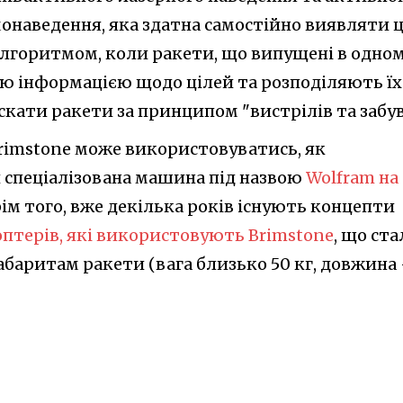
онаведення, яка здатна самостійно виявляти ц
з алгоритмом, коли ракети, що випущені в одно
ю інформацією щодо цілей та розподіляють їх
скати ракети за принципом "вистрілів та забув
Brimstone може використовуватись, як
й спеціалізована машина під назвою
Wolfram на
рім того, вже декілька років існують концепти
птерів, які використовують Brimstone
, що ста
аритам ракети (вага близько 50 кг, довжина 