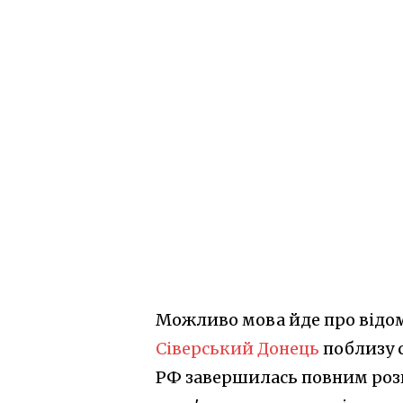
Можливо мова йде про відом
Сіверський Донець
поблизу с
РФ завершилась повним розг