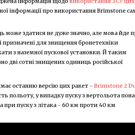
рджена інформація щодо
використання ЗСУ цих
дної інформації про використання Brimstone са
ць може здатися не дуже значно, але мова йде 
кі призначені для знищення бронетехніки
ати з наземної пускової установки. Й таким
но дві сотні знищених одиниць російської
имає останню версію цих ракет -
Brimstone 2 D
ість польоту, у випадку пуску з вертольота пон
, а при пуску з літака - 60 км проти 40 км