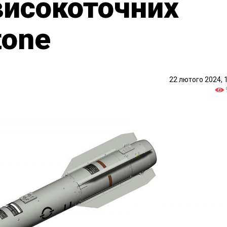
високоточних
tone
22 лютого 2024, 