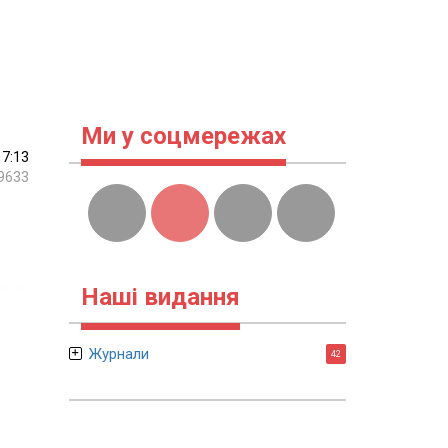
Ми у соцмережах
17:13
9633
Наші видання
Журнали
42