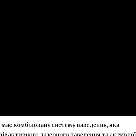
 має комбіновану систему наведення, яка
півактивного лазерного наведення та активної