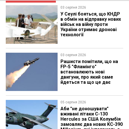
03 серпня 2026
У Сеулі бояться, що КНДР
в обмін на відправку нових
військ на війну проти
України отримає дронові
технології
03 серпня 2026
Рашисти помітили, що на
FP-5 "Фламінго"
встановлюють нові
двигуни, про який саме
йдеться та що це дає
05 серпня 2026
Аби "не доношувати"
вживані літаки C-130
Hercules за США Колумбія
замовляє два нових KC-390