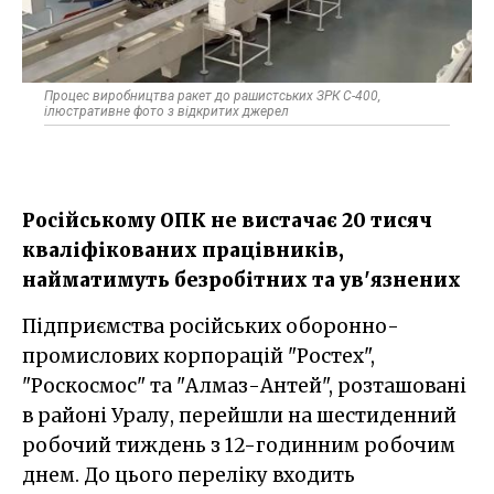
Процес виробництва ракет до рашистських ЗРК С-400,
ілюстративне фото з відкритих джерел
Російському ОПК не вистачає 20 тисяч
кваліфікованих працівників,
найматимуть безробітних та ув'язнених
Підприємства російських оборонно-
промислових корпорацій "Ростех",
"Роскосмос" та "Алмаз-Антей", розташовані
в районі Уралу, перейшли на шестиденний
робочий тиждень з 12-годинним робочим
днем. До цього переліку входить