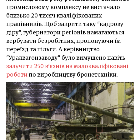
промисловому комплексу не вистачало
близько 20 тисяч кваліфікованих
працівників. Щоб закрити таку "кадрову
діру", губернатори регіонів намагаються
вербувати безробітних, пропонуючи їм
переїзд та пільги. А керівництво
"Уралвагонзаводу" було вимушено навіть
залучити 250 в'язнів на малокваліфіковані
роботи
по виробництву бронетехніки.