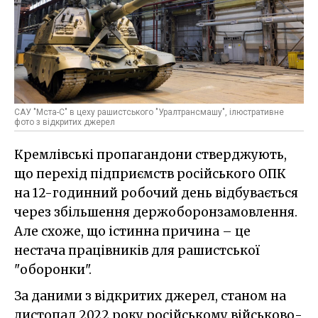
САУ "Мста-С" в цеху рашистського "Уралтрансмашу", ілюстративне
фото з відкритих джерел
Кремлівські пропагандони стверджують,
що перехід підприємств російського ОПК
на 12-годинний робочий день відбувається
через збільшення держоборонзамовлення.
Але схоже, що істинна причина – це
нестача працівників для рашистської
"оборонки".
За даними з відкритих джерел, станом на
листопад 2022 року російському військово-