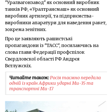
"Уралвагонзавод" як основний виробник
танків РФ, «Уралтрансмаш» як основний
виробник артилерії, та підприємства-
виробники апаратури для наведення ракет,
зокрема зенітних.
Про це заявляють рашистські
пропагандони із "ТАСС", посилаючись на
слова глави Федерації профспілок
Свєрдловскої області РФ Андрєя
Вєтлужскіх.
Читайте також:
Росія таємно передала
одній із країн Африки ударні Ми-35 та
транспортні Ми-17