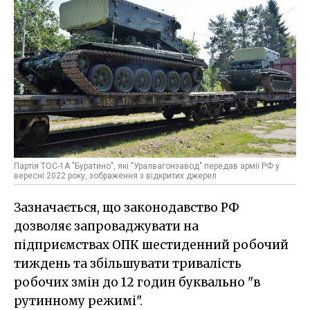
Партія ТОС-1А "Буратино", які "Уралвагонзавод" передав армії РФ у
вересні 2022 року, зображення з відкритих джерел
Зазначається, що законодавство РФ
дозволяє запроваджувати на
підприємствах ОПК шестиденний робочий
тиждень та збільшувати тривалість
робочих змін до 12 годин буквально "в
рутинному режимі".