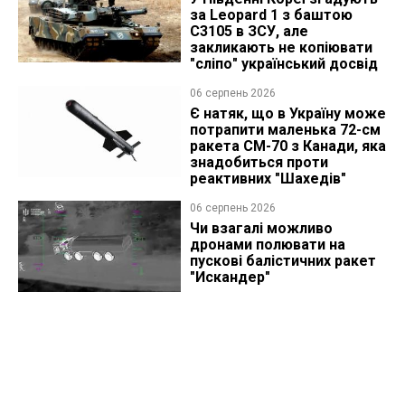
за Leopard 1 з баштою
C3105 в ЗСУ, але
закликають не копіювати
"сліпо" український досвід
06 серпень 2026
Є натяк, що в Україну може
потрапити маленька 72-см
ракета CM-70 з Канади, яка
знадобиться проти
реактивних "Шахедів"
06 серпень 2026
Чи взагалі можливо
дронами полювати на
пускові балістичних ракет
"Искандер"