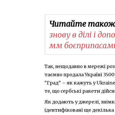
Читайте також
знову в ділі і д
мм боєприпасам
Так, нещодавно в мережі ро
таємно продала Україні 3500
"Град" – як кажуть у Ukrain
те, що сербські ракети дійсн
Як додають у джерелі, знімк
ідентифіковані ще декілька 