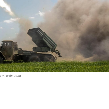
а 93-ої бригади