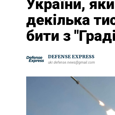
України, як
декілька ти
бити з "Град
DEFENSE EXPRESS
ukr.defense.news@gmail.com