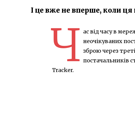
І це вже не вперше, коли ця
Ч
ас від часу в мер
неочікуваних пос
зброю через трет
постачальників ст
Tracker.