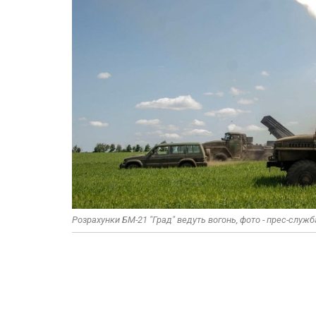
Розрахунки БМ-21 "Град" ведуть вогонь, фото - прес-служб