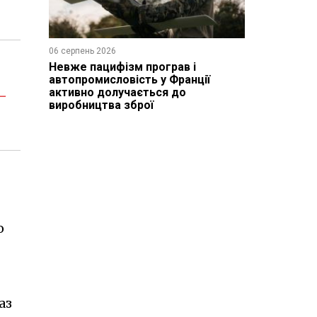
06 серпень 2026
Невже пацифізм програв і
автопромисловість у Франції
-
активно долучається до
виробництва зброї
о
аз