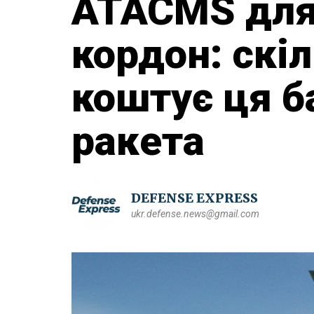
ATACMS для
кордон: скі
коштує ця б
ракета
DEFENSE EXPRESS
ukr.defense.news@gmail.com