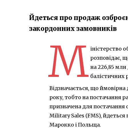
Йдеться про продаж озброєн
закордонних замовників
М
іністерство о
розповідає, 
на 226,85 мл
балістичних 
Відзначається, що ймовірна
року, тобто на постачання р
призначена для постачання 
Military Sales (FMS), йдеться 
Марокко і Польща.