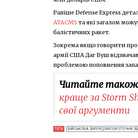
Раніше Defense Express дета
ATACMS
та які загалом можу
балістичних ракет.
Зокрема якщо говорити про У
армії США Даг Буш відзнача
проблемою поповнення запас
Читайте також
краще за Storm S
свої аргументи
ТЕГИ
ВІЙСЬКОВА ЗБРОЯ
ВИСОКОТОЧНА З