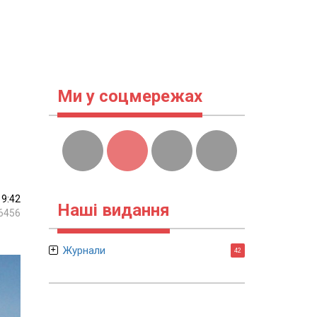
Ми у соцмережах
19:42
Наші видання
6456
Журнали
42