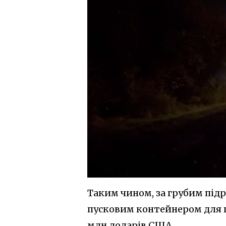
Таким чином, за грубим підр
пусковим контейнером для п
млн доларів США.