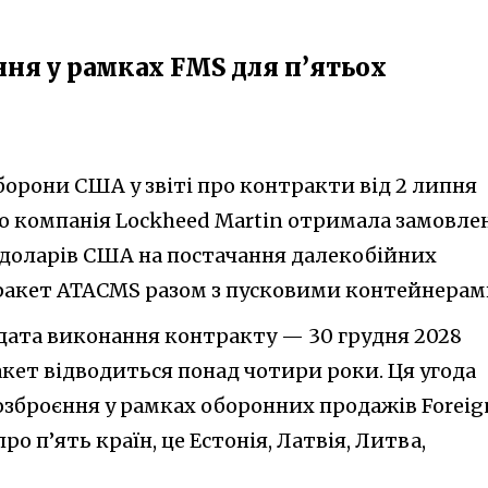
ня у рамках FMS для п’ятьох
борони США у звіті про контракти від 2 липня
що компанія Lockheed Martin отримала замовле
н доларів США на постачання далекобійних
ракет ATACMS разом з пусковими контейнерам
 дата виконання контракту — 30 грудня 2028
акет відводиться понад чотири роки. Ця угода
озброєння у рамках оборонних продажів Foreig
про п’ять країн, це Естонія, Латвія, Литва,