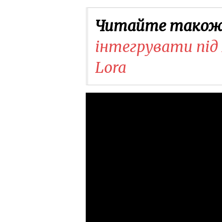
Читайте також
інтегрувати під F
Lora