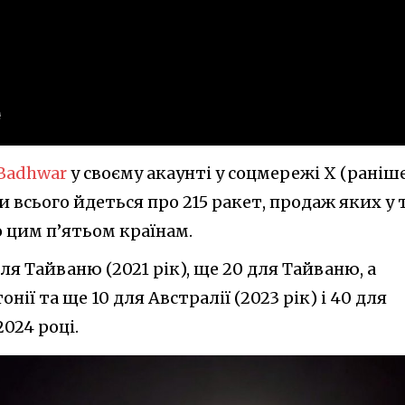
 Badhwar
у своєму акаунті у соцмережі X (раніш
ми всього йдеться про 215 ракет, продаж яких у 
 цим п’ятьом країнам.
ля Тайваню (2021 рік), ще 20 для Тайваню, а
нії та ще 10 для Австралії (2023 рік) і 40 для
024 році.