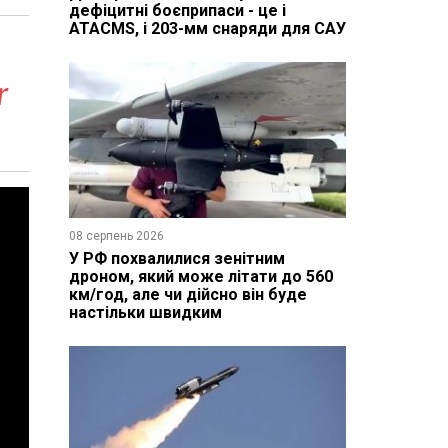
дефіцитні боєприпаси - це і
ATACMS, і 203-мм снаряди для САУ
r
08 серпень 2026
У РФ похвалилися зенітним
дроном, який може літати до 560
км/год, але чи дійсно він буде
настільки швидким