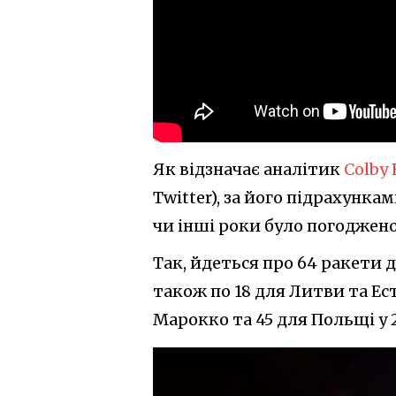
Як відзначає аналітик
Colby
Twitter), за його підрахунка
чи інші роки було погоджено
Так, йдеться про 64 ракети д
також по 18 для Литви та Есто
Марокко та 45 для Польщі у 2