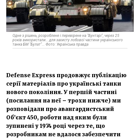
Одне з рішень, розроблене і перевірене на "Бунтарі", через 25
років використали… для захисту лобової частини українського
танка БМ "Булат"... Фото: Українська правда
Defense Express продовжує публікацію
серії матеріалів про українські танки
нового покоління. У першій частині
(посилання на неї – трохи нижче) ми
розповідали про авангардистський
Об’єкт 450, роботи над яким були
зупинені у 1974 році через те, що
розробникам не вдалося забезпечити