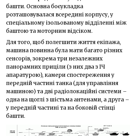
башти. Основна боєукладка
розташовувалася всередині корпусу, у
спеціальному ізольованому відділенні між
баштою та моторним відсіком.
Для того, щоб полегшити життя екіпажа,
машина повинна була мати багато різних
сенсорів, зокрема три незалежних
панорамних приціли (з них два з ІЧ
апаратурою), камери спостереження у
передній частині танка (для управління
машиною) та дві радіолокаційні системи –
одна на щоглі з шістьма антенами, а друга –
у передній частині та на боковій стінці
башти.