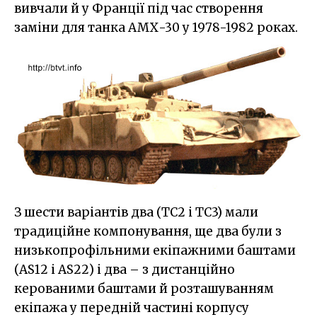
вивчали й у Франції під час створення
заміни для танка АМХ-30 у 1978-1982 роках.
З шести варіантів два (ТС2 і ТС3) мали
традиційне компонування, ще два були з
низькопрофільними екіпажними баштами
(AS12 i AS22) і два – з дистанційно
керованими баштами й розташуванням
екіпажа у передній частині корпусу