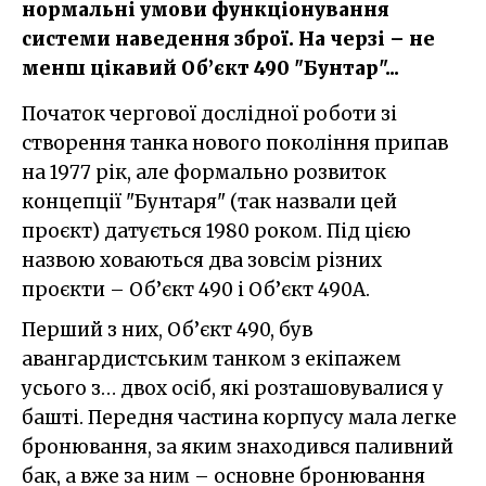
нормальні умови функціонування
системи наведення зброї. На черзі – не
менш цікавий Об’єкт 490 "Бунтар"...
Початок чергової дослідної роботи зі
створення танка нового покоління припав
на 1977 рік, але формально розвиток
концепції "Бунтаря" (так назвали цей
проєкт) датується 1980 роком. Під цією
назвою ховаються два зовсім різних
проєкти – Об’єкт 490 і Об’єкт 490А.
Перший з них, Об’єкт 490, був
авангардистським танком з екіпажем
усього з… двох осіб, які розташовувалися у
башті. Передня частина корпусу мала легке
бронювання, за яким знаходився паливний
бак, а вже за ним – основне бронювання