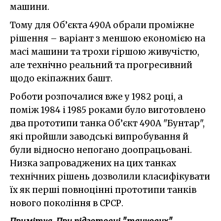
машини.
Тому для Об’єкта 490А обрали проміжне
рішення – варіант з меншою економією на
масі машини та трохи гіршою живучістю,
але технічно реальний та прогресивний
щодо екіпажних башт.
Роботи розпочалися вже у 1982 році, а
поміж 1984 і 1985 роками було виготовлено
два прототипи танка Об’єкт 490А "Бунтар",
які пройшли заводські випробування й
були відносно непогано доопрацьовані.
Низка запроваджених на цих танках
технічних рішень дозволили класифікувати
їх як перші повноцінні прототипи танків
нового покоління в СРСР.