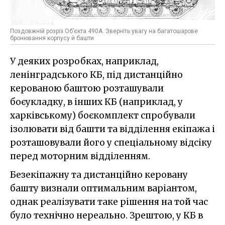
Поздовжній розріз Об’єкта 490А. Зверніть увагу на багатошарове
бронювання корпусу й башти
У деяких розробках, наприклад,
ленінградського КБ, під дистанційно
керованою баштою розташували
боєукладку, в інших КБ (наприклад, у
харківському) боєкомплект спробували
ізолювати від башти та відділення екіпажа і
розташовували його у спеціальному відсіку
перед моторним відділенням.
Безекіпажну та дистанційно керовану
башту визнали оптимальним варіантом,
однак реалізувати таке рішення на той час
було технічно нереально. Зрештою, у КБ в