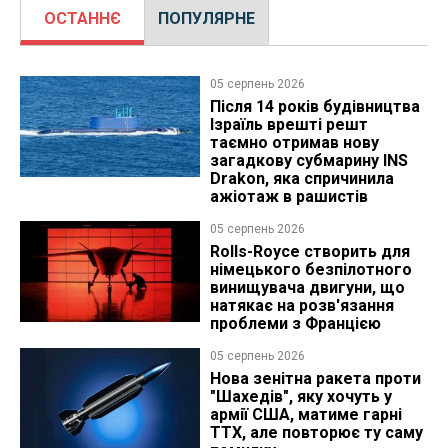
ОСТАННЄ
ПОПУЛЯРНЕ
05 серпень 2026
Після 14 років будівництва
Ізраїль врешті решт
таємно отримав нову
загадкову субмарину INS
Drakon, яка спричинила
ажіотаж в рашистів
05 серпень 2026
Rolls-Royce створить для
німецького безпілотного
винищувача двигуни, що
натякає на розв'язання
проблеми з Францією
05 серпень 2026
Нова зенітна ракета проти
"Шахедів", яку хочуть у
армії США, матиме гарні
ТТХ, але повторює ту саму