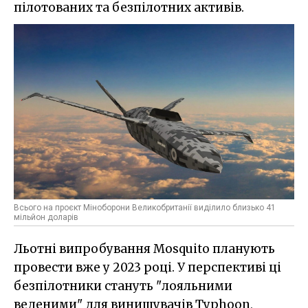
пілотованих та безпілотних активів.
Всього на проєкт Міноборони Великобританії виділило близько 41
мільйон доларів
Льотні випробування Mosquito планують
провести вже у 2023 році. У перспективі ці
безпілотники стануть "лояльними
веденими" для винищувачів Typhoon,