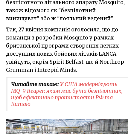
безпілотного літального апарату Mosquito,
також відомого як "безпілотний
винищувач" або ж "лояльний ведений".
Так, 27 квітня компанія оголосила, що до
команди з розробки Mosquito у рамках
британської програми створення легких
доступних нових бойових літаків LANCA
увійдуть, окрім Spirit Belfast, ще й Northrop
Grumman і Intrepid Minds.
Читайте також:
У США модернізують
MQ-9 Reaper: яким має бути безпілотник,
щоб ефективно протистояти РФ та
Китаю