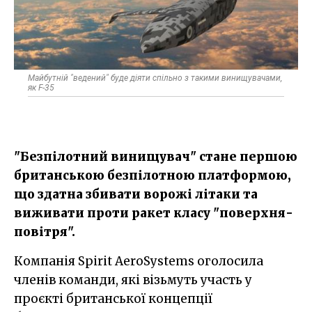
Майбутній "ведений" буде діяти спільно з такими винищувачами,
як F-35
"Безпілотний винищувач" стане першою
британською безпілотною платформою,
що здатна збивати ворожі літаки та
виживати проти ракет класу "поверхня-
повітря".
Компанія Spirit AeroSystems оголосила
членів команди, які візьмуть участь у
проєкті британської концепції