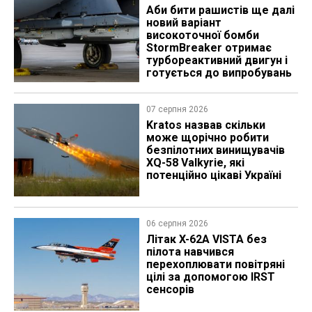
Аби бити рашистів ще далі
новий варіант
високоточної бомби
StormBreaker отримає
турбореактивний двигун і
готується до випробувань
07 серпня 2026
Kratos назвав скільки
може щорічно робити
безпілотних винищувачів
XQ-58 Valkyrie, які
потенційно цікаві Україні
06 серпня 2026
Літак X-62A VISTA без
пілота навчився
перехоплювати повітряні
цілі за допомогою IRST
сенсорів