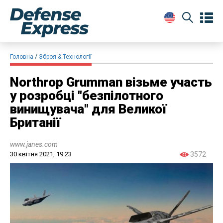
Головна
Зброя & Технології
Northrop Grumman візьме участь
у розробці "безпілотного
винищувача" для Великої
Британії
www.janes.com
30 квітня 2021, 19:23
3572