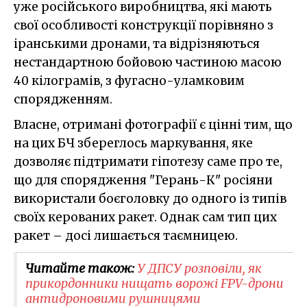
уже російського виробництва, які мають
свої особливості конструкції порівняно з
іранськими дронами, та відрізняються
нестандартною бойовою частиною масою
40 кілограмів, з фугасно-уламковим
спорядженням.
Власне, отримані фотографії є цінні тим, що
на цих БЧ збереглось маркування, яке
дозволяє підтримати гіпотезу саме про те,
що для спорядження "Герань-К" росіяни
використали боєголовку до одного із типів
своїх керованих ракет. Однак сам тип цих
ракет – досі лишається таємницею.
Читайте також:
У ДПСУ розповіли, як
прикордонники нищать ворожі FPV-дрони
антидроновими рушницями