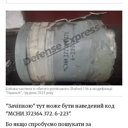
Бойова частина зі збитого російського Shahed-136 в модифікації
"Герань-К", грудень 2023 року
"Зачіпкою" тут може бути наведений код
"МСНИ.372364.372. 6-223".
Бо якщо спробуємо пошукати за