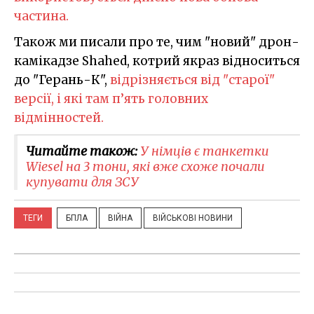
частина.
Також ми писали про те, чим "новий" дрон-
камікадзе Shahed, котрий якраз відноситься
до "Герань-К",
відрізняється від "старої"
версії, і які там п’ять головних
відмінностей.
Читайте також:
У німців є танкетки
Wiesel на 3 тони, які вже схоже почали
купувати для ЗСУ
ТЕГИ
БПЛА
ВІЙНА
ВІЙСЬКОВІ НОВИНИ