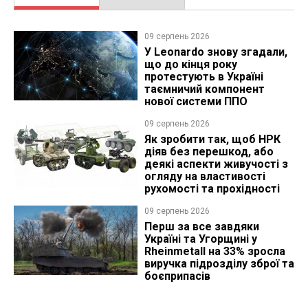
09 серпень 2026
У Leonardo знову згадали,
що до кінця року
протестують в Україні
таємничий компонент
нової системи ППО
09 серпень 2026
Як зробити так, щоб НРК
діяв без перешкод, або
деякі аспекти живучості з
огляду на властивості
рухомості та прохідності
09 серпень 2026
Перш за все завдяки
Україні та Угорщині у
Rheinmetall на 33% зросла
виручка підрозділу зброї та
боєприпасів