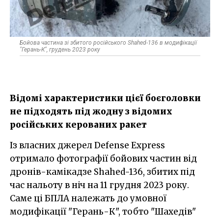
Бойова частина зі збитого російського Shahed-136 в модифікації
"Герань-К", грудень 2023 року
Відомі характеристики цієї боєголовки
не підходять під жодну з відомих
російських керованих ракет
Із власних джерел Defense Express
отримало фотографії бойових частин від
дронів-камікадзе Shahed-136, збитих під
час нальоту в ніч на 11 грудня 2023 року.
Саме ці БПЛА належать до умовної
модифікації "Герань-К", тобто "Шахедів"