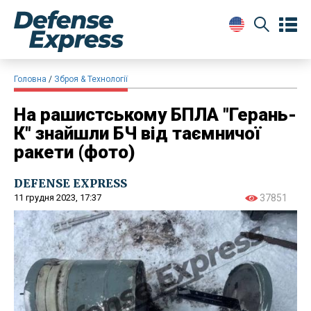
Головна
Зброя & Технології
На рашистському БПЛА "Герань-
К" знайшли БЧ від таємничої
ракети (фото)
DEFENSE EXPRESS
11 грудня 2023, 17:37
37851