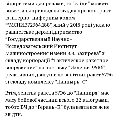
відкритими джерелами, то "сліди" можуть
вивести наприклад на згадку про контракт
із літерно-циферним кодом
""МСНИ.372364.188", який у 2018 році уклало
рашистське держпідприємство
"Государственный Научно-
Исследовательский Институт
Машиностроения Имени В.В. Бахирева" зі
складу корпорації "Тактическое ракетное
вооружение" на поставку "Изделия 95Я6" -
реактивних двигунів до зенітних ракет 57Э6
зі складу комплексу "Панцырь-С".
Втім, зенітна ракета 57Э6 до "Панциря" має
масу бойової частини всього 22 кілограми,
тобто БЧ до "Герань-К" була взята все ж не
звідти.