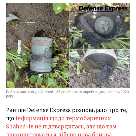
Бойова частина до Shahed-136 російського виробництва, липень 2023
року
Раніше Defense Express розповідало про те,
що
інформація щодо термобаричних
Shahed-ів не підтвердилась, але що там
використовується дійсно нова бойова