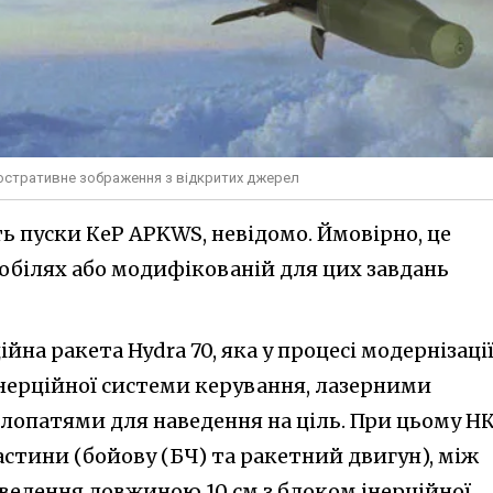
юстративне зображення з відкритих джерел
ь пуски КеР APKWS, невідомо. Ймовірно, це
мобілях або модифікованій для цих завдань
йна ракета Hydra 70, яка у процесі модернізаці
нерційної системи керування, лазерними
опатями для наведення на ціль. При цьому Н
частини (бойову (БЧ) та ракетний двигун), між
аведення довжиною 10 см з блоком інерційної