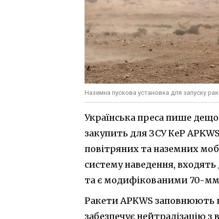
Наземна пускова установка для запуску ра
Українська преса пише дещ
закупить для ЗСУ КеР APKWS н
повітряних та наземних моб
систему наведення, входять 
та є модифікованими 70-мм 
Ракети APKWS заповнюють ніш
забезпечує нейтралізацію з 