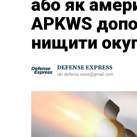
або як амер
APKWS доп
нищити окуп
DEFENSE EXPRESS
ukr.defense.news@gmail.com