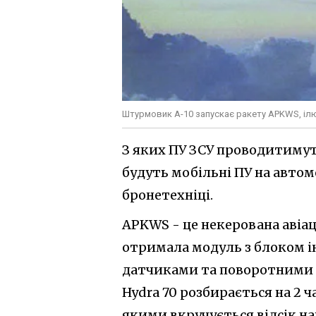
Штурмовик А-10 запускає ракету APKWS, іл
З яких ПУ ЗСУ проводитимут
будуть мобільні ПУ на авто
бронетехніці.
APKWS - це некерована авіаці
отримала модуль з блоком і
датчиками та поворотними л
Hydra 70 розбирається на 2 
якими вкручується відсік н