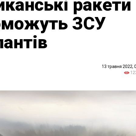
иканські ракети
оможуть ЗСУ
антів
13 травня 2022, 
12