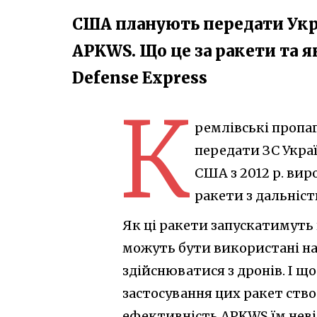
США планують передати Укра
APKWS. Що це за ракети та я
Defense Express
К
ремлівські пропа
передати ЗС Укра
США з 2012 р. виро
ракети з дальніст
Як ці ракети запускатимуть п
можуть бути використані наз
здійснюватися з дронів. І щ
застосування цих ракет ство
ефективність APKWS їм неві