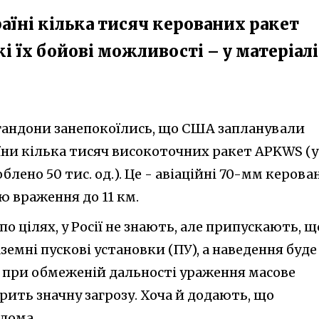
їні кілька тисяч керованих ракет
кі їх бойові можливості – у матеріалі
гандони занепокоїлись, що США запланували
їни кілька тисяч високоточних ракет APKWS (у
блено 50 тис. од.). Це - авіаційні 70-мм керова
ю враження до 11 км.
о цілях, у Росії не знають, але припускають, щ
емні пускові установки (ПУ), а наведення буде
о при обмеженій дальності ураження масове
рить значну загрозу. Хоча й додають, що
дома.