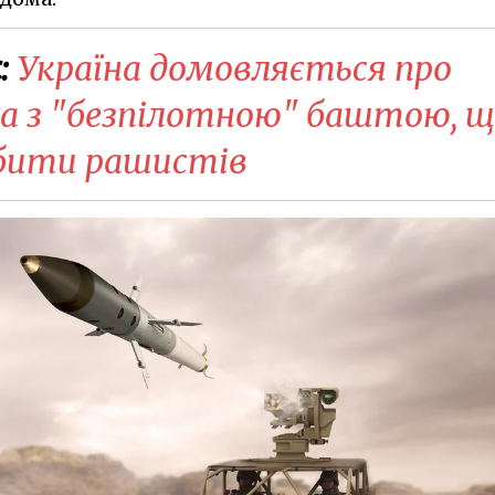
:
Україна домовляється про
ta з "безпілотною" баштою, 
бити рашистів