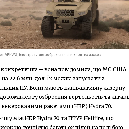
кет APKWS, ілюстративне зображення з відкритих джерел
о конкретніша – вона повідомила, що МО США
а 22,6 млн. дол. Їх можна запускати з
ільних ПУ. Вони мають напівактивну лазерну
до комплекту озброєння вертольотів та літакі
некерованими ракетами (НКР) Hydra 70.
у між НКР Hydra 70 та ПТУР Hellfire, що
високою точністю багатьох цілей на полі бою.