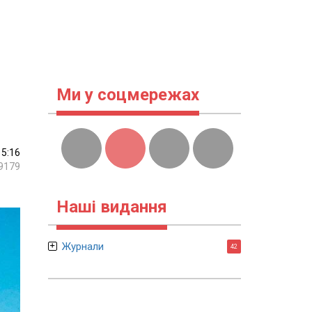
Ми у соцмережах
15:16
9179
Наші видання
Журнали
42