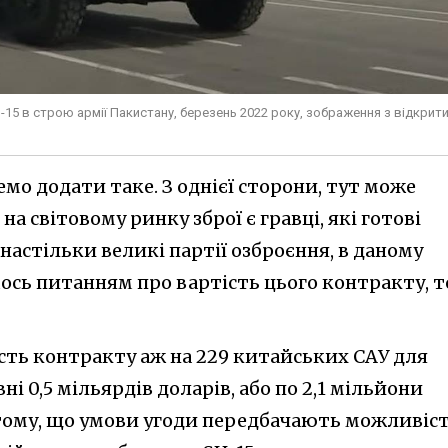
15 в строю армії Пакистану, березень 2022 року, зображення з відкрит
емо додати таке. З однієї сторони, тут може
 світовому ринку зброї є гравці, які готові
астільки великі партії озброєння, в даному
ось питанням про вартість цього контракту, т
тість контракту аж на 229 китайських САУ для
ні 0,5 мільярдів доларів, або по 2,1 мільйони
и тому, що умови угоди передбачають можливіс