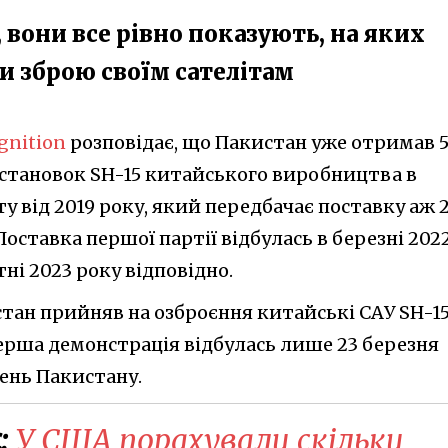
 вони все рівно показують, на яких
и зброю своїм сателітам
gnition
розповідає, що Пакистан уже отримав 
становок SH-15 китайського виробництва в
у від 2019 року, який передбачає поставку аж 
Поставка першої партії відбулась в березні 202
тні 2023 року відповідно.
тан прийняв на озброєння китайські САУ SH-1
 перша демонстрація відбулась лише 23 березня
День Пакистану.
:
У США порахували скільки