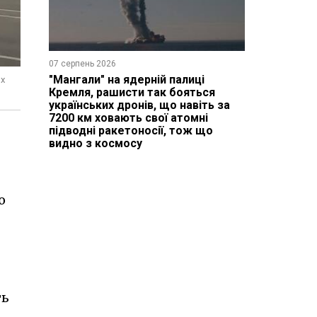
07 серпень 2026
"Мангали" на ядерній палиці
их
Кремля, рашисти так бояться
українських дронів, що навіть за
7200 км ховають свої атомні
підводні ракетоносії, тож що
видно з космосу
о
ть