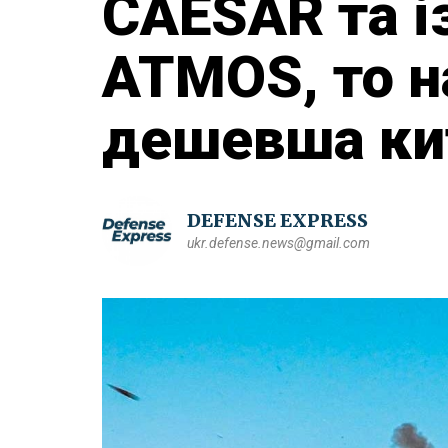
CAESAR та і
ATMOS, то н
дешевша ки
DEFENSE EXPRESS
ukr.defense.news@gmail.com