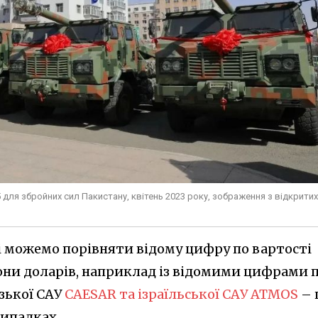
5 для збройних сил Пакистану, квітень 2023 року, зображення з відкритих
 можемо порівняти відому цифру по вартості
йони доларів, наприклад із відомими цифрами 
зької САУ
CAESAR та ізраїльської САУ ATMOS
– 
випадках.