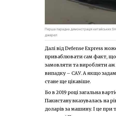
Перша парадна демонстрація китайських SH-
джерел
Далі від Defense Express мож
приваблювати сам факт, що на
замовляти та виробляти аж н
випадку – САУ. А якщо задам
стане ще цікавіше.
Бо в 2019 році загальна вар
Пакистану вказувалась на рів
доларів за машину. І це пр