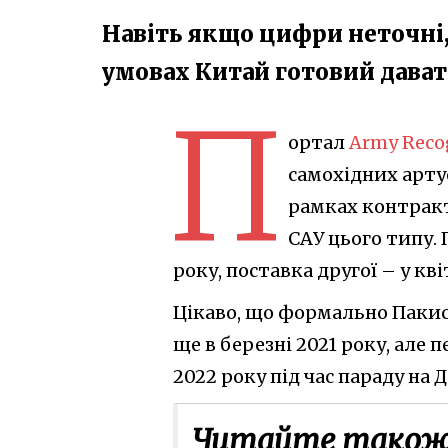
Навіть якщо цифри неточні,
умовах Китай готовий дават
П
ортал
Army Reco
самохідних арту
рамках контракт
САУ цього типу. 
року, поставка другої – у кві
Цікаво, що формально Пакис
ще в березні 2021 року, але
2022 року під час параду на 
Читайте також