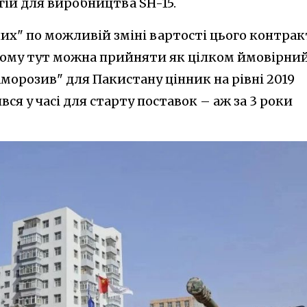
гій для виробництва SH-15.
их" по можливій зміні вартості цього контрак
 Тому тут можна прийняти як цілком ймовірни
аморозив" для Пакистану цінник на рівні 2019
вся у часі для старту поставок – аж за 3 роки