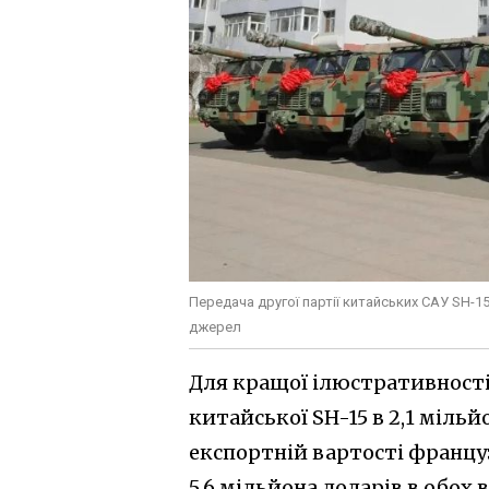
Передача другої партії китайських САУ SH-1
джерел
Для кращої ілюстративності
китайської SH-15 в 2,1 міль
експортній вартості францу
5,6 мільйона доларів в обох 