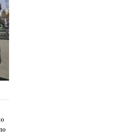
по
по