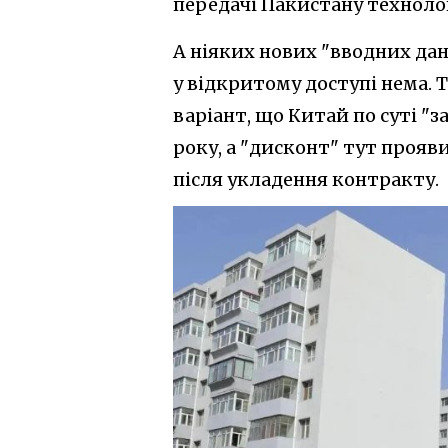
передачі Пакистану техноло
А ніяких нових "вводних дан
у відкритому доступі нема.
варіант, що Китай по суті "з
року, а "дисконт" тут прояви
після укладення контракту.