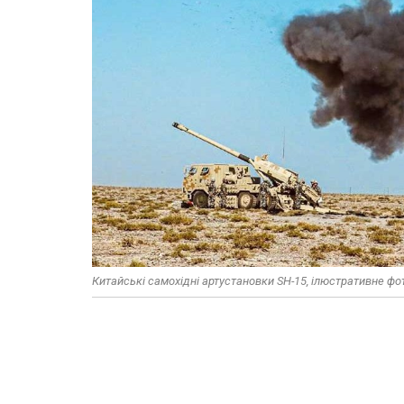
Китайські самохідні артустановки SH-15, ілюстративне фо