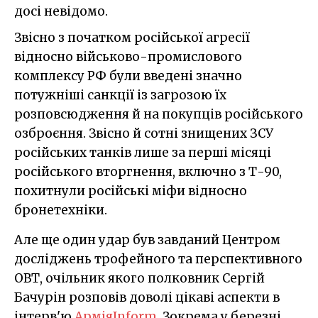
досі невідомо.
Звісно з початком російської агресії
відносно військово-промислового
комплексу РФ були введені значно
потужніші санкції із загрозою їх
розповсюдження й на покупців російського
озброєння. Звісно й сотні знищених ЗСУ
російських танків лише за перші місяці
російського вторгнення, включно з Т-90,
похитнули російські міфи відносно
бронетехніки.
Але ще один удар був завданий Центром
досліджень трофейного та перспективного
ОВТ, очільник якого полковник Сергій
Бачурін розповів доволі цікаві аспекти в
інтерв'ю
АрміяInform
. Зокрема у березні