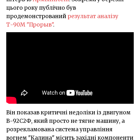
цього року публічно був
продемонстрований
результат аналізу
Т-90М "Прорыв"
.
Він показав критичні недоліки із двигуном
В-92С2Ф, який просто не тягне машину, а
розрекламована система управління
вогнем "Калина" місить західні компоненти