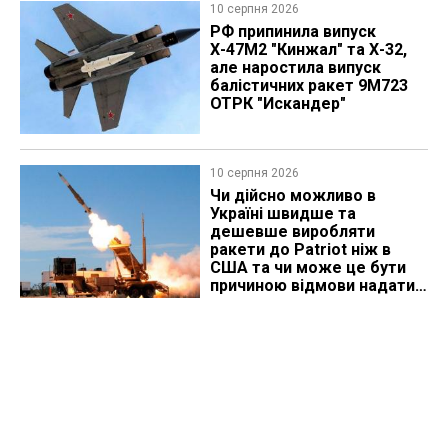
10 серпня 2026
РФ припинила випуск
Х-47М2 "Кинжал" та Х-32,
але наростила випуск
балістичних ракет 9М723
ОТРК "Искандер"
10 серпня 2026
Чи дійсно можливо в
Україні швидше та
дешевше виробляти
ракети до Patriot ніж в
США та чи може це бути
причиною відмови надати
ліцензію