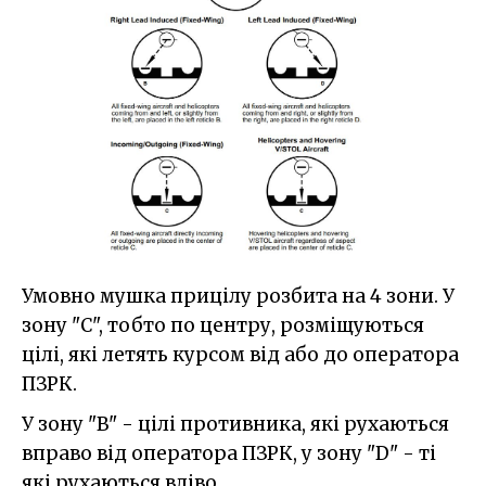
Умовно мушка прицілу розбита на 4 зони. У
зону "C", тобто по центру, розміщуються
цілі, які летять курсом від або до оператора
ПЗРК.
У зону "B" - цілі противника, які рухаються
вправо від оператора ПЗРК, у зону "D" - ті
які рухаються вліво.