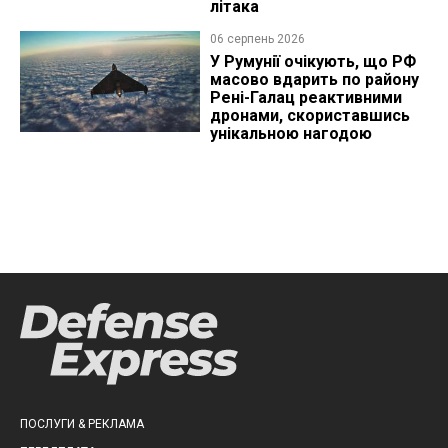
літака
06 серпень 2026
У Румунії очікують, що РФ
масово вдарить по району
Рені-Галац реактивними
дронами, скориставшись
унікальною нагодою
ПОСЛУГИ & РЕКЛАМА