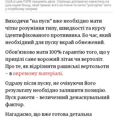
США зі цим ПЗРК працюють двоє. Стрільцю допомагає навестись на
ціль інший боєць, який тримає його за плече та легко "розгортає" його
у потрібному напрямі
Виходячи "на пуск" вже необхідно мати
чітке розуміння типу, швидкості та курсу
ідентифікованого противника. Бо час, який
необхідний для пуску вкрай обмежений.
Обов'язково мати 100% гарантію того, що у
прицілі саме ворожий літак чи вертоліт.
Про те, як відрізнити рашиські вертольоти
- в
окремому матеріалі
.
Одразу після пуску, не очікуючи його
результату необхідно залишити позицію.
Пуск ракети - величезний демаскувальний
фактор.
Нагадаємо, що вже готова детальна