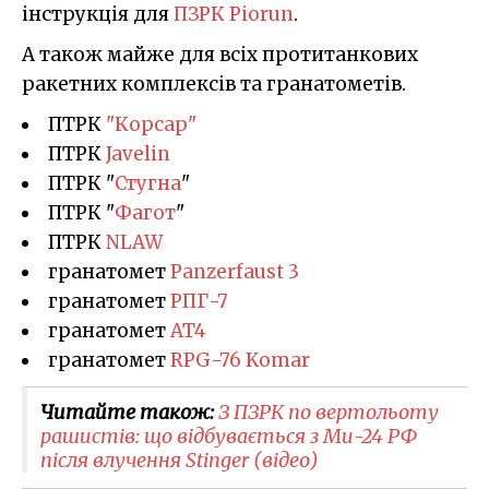
інструкція для
ПЗРК Piorun
.
А також майже для всіх протитанкових
ракетних комплексів та гранатометів.
ПТРК
"Корсар"
ПТРК
Javelin
ПТРК "
Стугна
"
ПТРК "
Фагот
"
ПТРК
NLAW
гранатомет
Panzerfaust 3
гранатомет
РПГ-7
гранатомет
AT4
гранатомет
RPG-76 Komar
Читайте також:
З ПЗРК по вертольоту
рашистів: що відбувається з Ми-24 РФ
після влучення Stinger (відео)