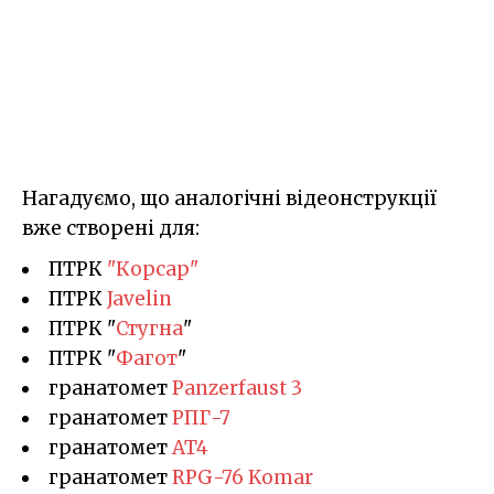
Нагадуємо, що аналогічні відеонструкції
вже створені для:
ПТРК
"Корсар"
ПТРК
Javelin
ПТРК "
Стугна
"
ПТРК "
Фагот
"
гранатомет
Panzerfaust 3
гранатомет
РПГ-7
гранатомет
AT4
гранатомет
RPG-76 Komar