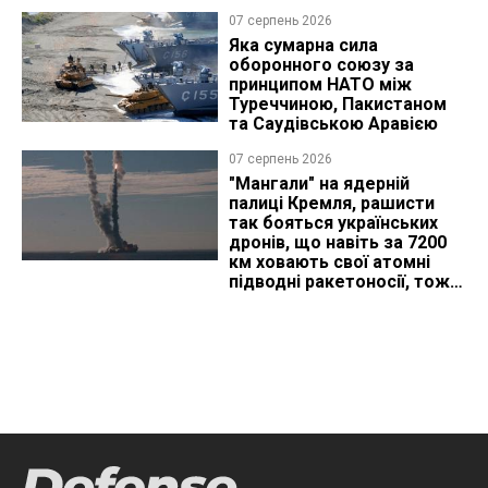
07 серпень 2026
Яка сумарна сила
оборонного союзу за
принципом НАТО між
Туреччиною, Пакистаном
та Саудівською Аравією
07 серпень 2026
"Мангали" на ядерній
палиці Кремля, рашисти
так бояться українських
дронів, що навіть за 7200
км ховають свої атомні
підводні ракетоносії, тож
що видно з космосу