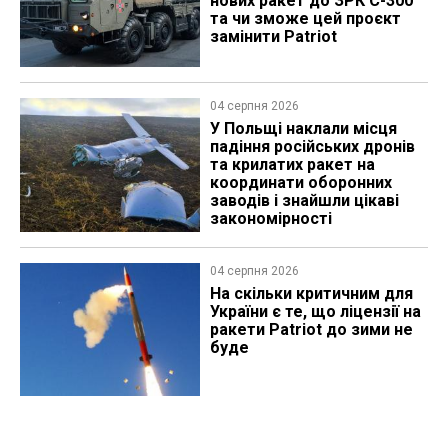
нових ракет до ЗРК С-300
та чи зможе цей проєкт
замінити Patriot
04 серпня 2026
У Польщі наклали місця
падіння російських дронів
та крилатих ракет на
координати оборонних
заводів і знайшли цікаві
закономірності
04 серпня 2026
На скільки критичним для
України є те, що ліцензії на
ракети Patriot до зими не
буде