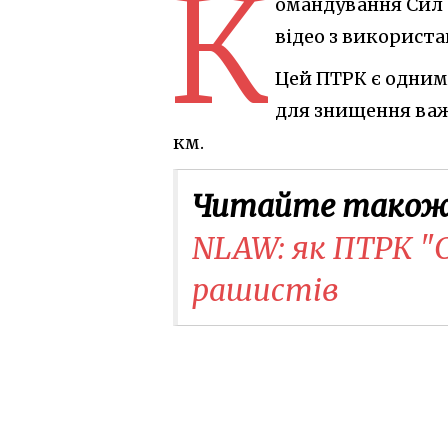
К
омандування Сил 
відео з використа
Цей ПТРК є одним 
для знищення важк
км.
Читайте також
NLAW: як ПТРК "
рашистів