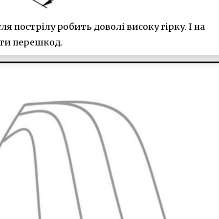
сля пострілу робить доволі високу гірку. І на
ути перешкод.