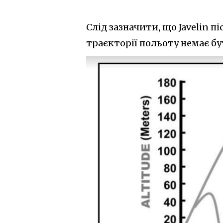
Слід зазначити, що Javelin пі
траєкторії польоту немає б