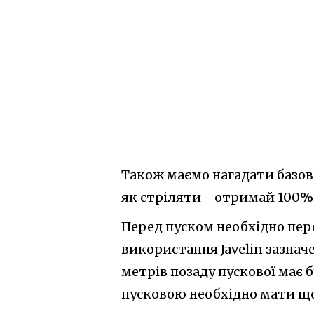
Також маємо нагадати базові
як стріляти - отримай 100% г
Перед пуском необхідно пере
використання Javelin зазначен
метрів позаду пускової має б
пусковою необхідно мати що