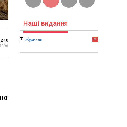
Наші видання
Журнали
12:40
42
4096
вно