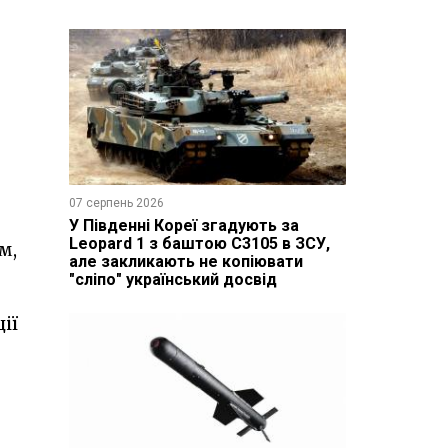
07 серпень 2026
У Південні Кореї згадують за
Leopard 1 з баштою C3105 в ЗСУ,
м,
але закликають не копіювати
"сліпо" український досвід
ії