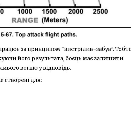
 працює за принципом "вистрілив-забув". Тобт
чікуючи його результата, боєць має залишити
ивого вогню у відповідь.
е створені для: