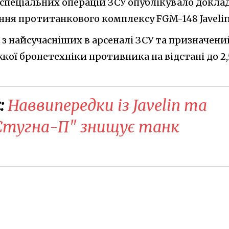
спеціальних операцій ЗСУ опублікувало докла
ння протитанкового комплексу FGM-148 Javelin
з найсучасніших в арсеналі ЗСУ та призначени
ої бронетехніки противника на відстані до 2,
:
Наввипередки із Javelin та
Стугна-П" знищує танк