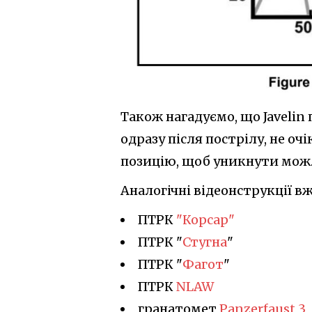
Також нагадуємо, що Javelin
одразу після пострілу, не о
позицію, щоб уникнути можл
Аналогічні відеонструкції вж
ПТРК
"Корсар"
ПТРК "
Стугна
"
ПТРК "
Фагот
"
ПТРК
NLAW
гранатомет
Panzerfaust 3